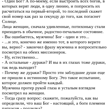
- Один Бог? А по-моему, если выстроить всех богов, в
которых верят люди, в одну линию, и попросить их
расчитаться на первый-второй, то последний скажет
свой номер как раз за секунду до того, как погаснет
Солнце.
Лица женщин, сначала удивленные, потихоньку стали
приходить в обычное, радостно-печальное состояние.
- Вы ошибаетесь, мужчина! Бог - один и это...
- ...и это, конечно же именно тот, в которого верите
вы, верно? - закончил фразу мужчина и вопросительно
посмотрел на обеих миссионерок.
- Ну, естественно...
- А остальные - дураки? И вы в их глазах тоже дураки,
так ведь выходит?
- Почему же дураки? Просто эти заблудшие души еще
не пришли к истинному Богу. Это такое испытание,
которое должен пройти каждый.
Мужчина протер рукой глаза и усталым взглядом
посмотрел на женщин.
- Тогда сразу вопрос: скажите, пожалуйста, как вы
определили, что ваш Бог - настоящий, а боги племени
папуасов - подделка?