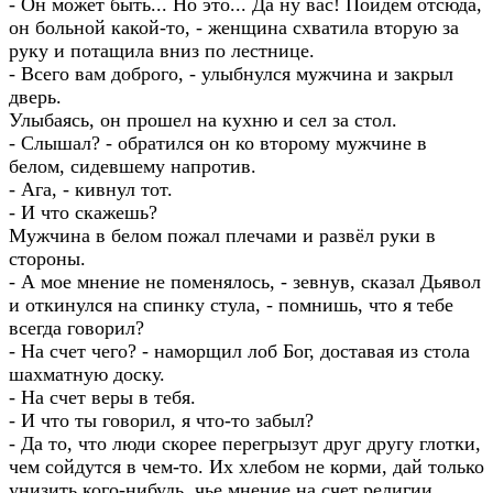
- Он может быть... Но это... Да ну вас! Пойдем отсюда,
он больной какой-то, - женщина схватила вторую за
руку и потащила вниз по лестнице.
- Всего вам доброго, - улыбнулся мужчина и закрыл
дверь.
Улыбаясь, он прошел на кухню и сел за стол.
- Слышал? - обратился он ко второму мужчине в
белом, сидевшему напротив.
- Ага, - кивнул тот.
- И что скажешь?
Мужчина в белом пожал плечами и развёл руки в
стороны.
- А мое мнение не поменялось, - зевнув, сказал Дьявол
и откинулся на спинку стула, - помнишь, что я тебе
всегда говорил?
- На счет чего? - наморщил лоб Бог, доставая из стола
шахматную доску.
- На счет веры в тебя.
- И что ты говорил, я что-то забыл?
- Да то, что люди скорее перегрызут друг другу глотки,
чем сойдутся в чем-то. Их хлебом не корми, дай только
унизить кого-нибудь, чье мнение на счет религии