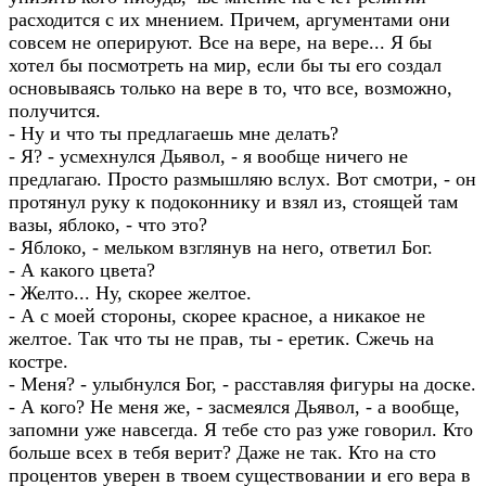
расходится с их мнением. Причем, аргументами они
совсем не оперируют. Все на вере, на вере... Я бы
хотел бы посмотреть на мир, если бы ты его создал
основываясь только на вере в то, что все, возможно,
получится.
- Ну и что ты предлагаешь мне делать?
- Я? - усмехнулся Дьявол, - я вообще ничего не
предлагаю. Просто размышляю вслух. Вот смотри, - он
протянул руку к подоконнику и взял из, стоящей там
вазы, яблоко, - что это?
- Яблоко, - мельком взглянув на него, ответил Бог.
- А какого цвета?
- Желто... Ну, скорее желтое.
- А с моей стороны, скорее красное, а никакое не
желтое. Так что ты не прав, ты - еретик. Сжечь на
костре.
- Меня? - улыбнулся Бог, - расставляя фигуры на доске.
- А кого? Не меня же, - засмеялся Дьявол, - а вообще,
запомни уже навсегда. Я тебе сто раз уже говорил. Кто
больше всех в тебя верит? Даже не так. Кто на сто
процентов уверен в твоем существовании и его вера в