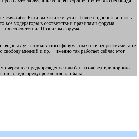
про то, что любят, и не говорят хорошо про то, что ненавидят.
ас чему-либо. Если вы хотите изучить более подробно вопросы
 что все модераторы в соответствии правилами форума
на их соответствие Правилам форума.
е рядовых участников этого форума, пыхтите репрессиями, а те
 свободу мнений и пр., - именно так работает сейчас этот
ам очередное предупреждение или бан за очередную порцию
дение в виде предупреждения или бана.