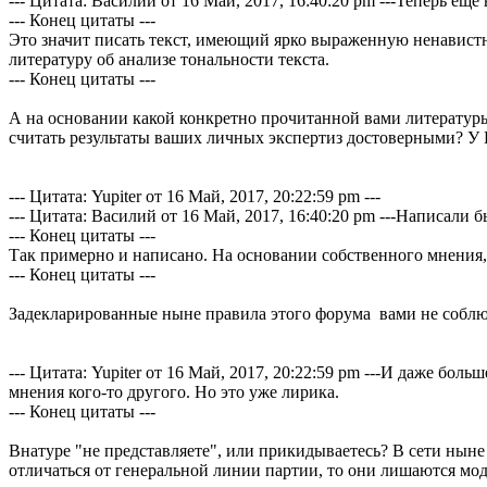
--- Цитата: Василий от 16 Май, 2017, 16:40:20 pm ---Теперь ещ
--- Конец цитаты ---
Это значит писать текст, имеющий ярко выраженную ненавистни
литературу об анализе тональности текста.
--- Конец цитаты ---
А на основании какой конкретно прочитанной вами литературы 
считать результаты ваших личных экспертиз достоверными? У
--- Цитата: Yupiter от 16 Май, 2017, 20:22:59 pm ---
--- Цитата: Василий от 16 Май, 2017, 16:40:20 pm ---Написал
--- Конец цитаты ---
Так примерно и написано. На основании собственного мнения, 
--- Конец цитаты ---
Задекларированные ныне правила этого форума вами не соблюд
--- Цитата: Yupiter от 16 Май, 2017, 20:22:59 pm ---И даже б
мнения кого-то другого. Но это уже лирика.
--- Конец цитаты ---
Внатуре "не представляете", или прикидываетесь? В сети ны
отличаться от генеральной линии партии, то они лишаются мо