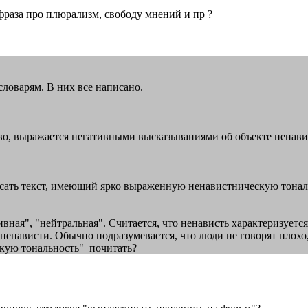
м фраза про плюрализм, свободу мнений и пр ?
к словарям. В них все написано.
ство, выражается негативными высказываниями об объекте ненави
т писать текст, имеющий ярко выраженную ненавистническую тонал
вная", "нейтральная". Считается, что ненависть характеризует
ненависти. Обычно подразумевается, что люди не говорят плохо, 
скую тональность" почитать?