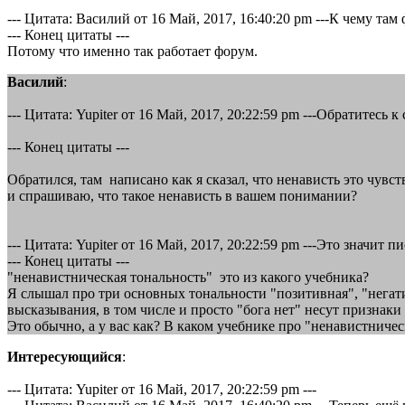
--- Цитата: Василий от 16 Май, 2017, 16:40:20 pm ---К чему та
--- Конец цитаты ---
Потому что именно так работает форум.
Василий
:
--- Цитата: Yupiter от 16 Май, 2017, 20:22:59 pm ---Обратитесь 
--- Конец цитаты ---
Обратился, там написано как я сказал, что ненависть это чув
и спрашиваю, что такое ненависть в вашем понимании?
--- Цитата: Yupiter от 16 Май, 2017, 20:22:59 pm ---Это значи
--- Конец цитаты ---
"ненавистническая тональность" это из какого учебника?
Я слышал про три основных тональности "позитивная", "негати
высказывания, в том числе и просто "бога нет" несут признаки 
Это обычно, а у вас как? В каком учебнике про "ненавистниче
Интересующийся
:
--- Цитата: Yupiter от 16 Май, 2017, 20:22:59 pm ---