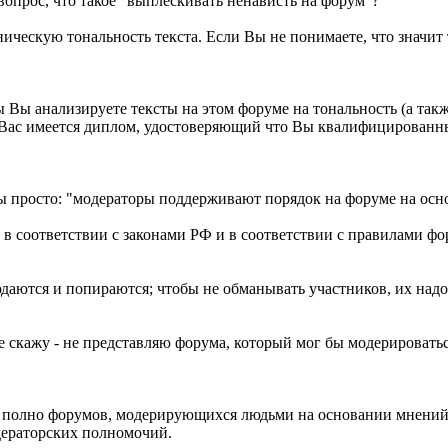
ё вопрос, что такое "выплескивать ненависть на форум"?
ческую тональность текста. Если Вы не понимаете, что значит 
Вы анализируете тексты на этом форуме на тональность (а также
 Вас имеется диплом, удостоверяющий что Вы квалифицированны
и бы просто: "модераторы поддерживают порядок на форуме на ос
в соответствии с законами РФ и в соответствии с правилами фо
аются и попираются; чтобы не обманывать участников, их надо 
ольше скажу - не представляю форума, который мог бы модериров
не полно форумов, модерирующихся людьми на основании мнений
дераторских полномочий.