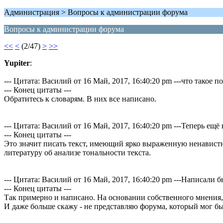
Администрация > Вопросы к администрации форума
Вопросы к администрации форума
<<
<
(2/47)
>
>>
Yupiter
:
--- Цитата: Василий от 16 Май, 2017, 16:40:20 pm ---что такое 
--- Конец цитаты ---
Обратитесь к словарям. В них все написано.
--- Цитата: Василий от 16 Май, 2017, 16:40:20 pm ---Теперь ещ
--- Конец цитаты ---
Это значит писать текст, имеющий ярко выраженную ненавистни
литературу об анализе тональности текста.
--- Цитата: Василий от 16 Май, 2017, 16:40:20 pm ---Написал
--- Конец цитаты ---
Так примерно и написано. На основании собственного мнения, 
И даже больше скажу - не представляю форума, который мог б