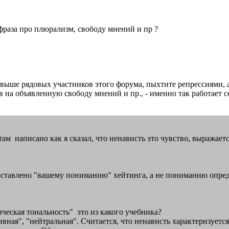
м фраза про плюрализм, свободу мнений и пр ?
выше рядовых участников этого форума, пыхтите репрессиями, а 
 на объявленную свободу мнений и пр., - именно так работает с
я, там написано как я сказал, что ненависть это чувство, выраж
оставлено "вашему пониманию" хейтинга, а не пониманию опред
ническая тональность" это из какого учебника?
вная", "нейтральная". Считается, что ненависть характеризует