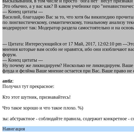
высказывания, в том числе и просто "бога нет" несут признаки 
Это обычно, а у вас как? В каком учебнике про "ненавистниче
--- Конец цитаты ---
Василий, благодарю Вас за то, что хотя бы википедию прочита
по лингвистическому, семантическому, тональному анализу тек
модерируют так: Модератор раздела самостоятельно и на осно
--- Цитата: Интересующийся от 17 Май, 2017, 12:02:10 pm ---Э
мнения которые вам особо не нравятся, ибо они изобличают вас
форум.
--- Конец цитаты ---
Ну почему же ликвидируем? Нисколько не ликвидируем. Ваше 
флуда и фелйма Ваше мнение остается при Вас. Ваше право не
antiz
:
Получил тут прекрасное:
Кто этот шутник, признавайтесь!
Что такое хорошо и что такое плохо. %)
зы: абстрактное - соблюдайте правила, содержит конкретное -
Навигация