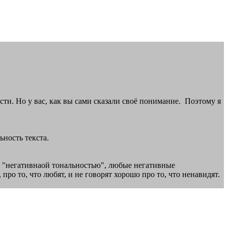
сти. Но у вас, как вы сами сказали своё понимание. Поэтому я
ьность текста.
ся "негативнаой тональностью", любые негативные
про то, что любят, и не говорят хорошо про то, что ненавидят.