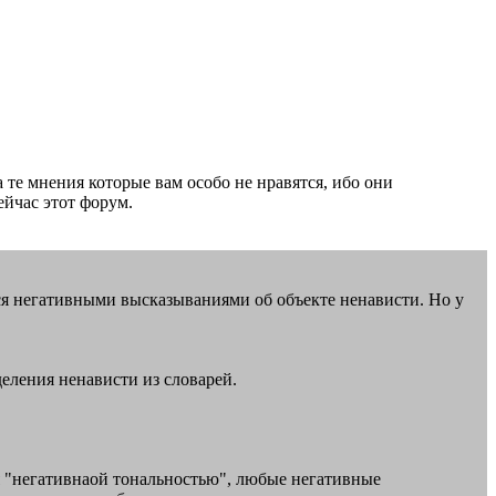
те мнения которые вам особо не нравятся, ибо они
ейчас этот форум.
ается негативными высказываниями об объекте ненависти. Но у
еления ненависти из словарей.
ся "негативнаой тональностью", любые негативные