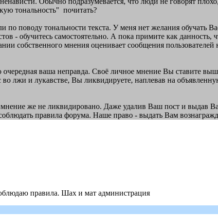
ненависти. Обычно подразумевается, что люди не говорят плохо, 
скую тональность" почитать?
ли по поводу тональности текста. У меня нет желания обучать В
стов - обучитесь самостоятельно. А пока примите как данность,
вании собственного мнения оценивает сообщения пользователей 
то очередная ваша неправда. Своё личное мнение Вы ставите выш
 во лжи и лукавстве, Вы ликвидируете, наплевав на объявленную
мнение же не ликвидировано. Даже удалив Ваш пост и выдав В
 соблюдать правила форума. Наше право - выдать Вам вознаграж
 соблюдаю правила. Шах и мат администрация