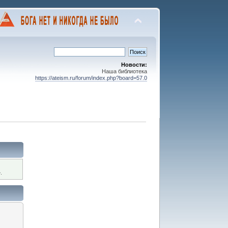
Новости:
Наша библиотека
https://ateism.ru/forum/index.php?board=57.0
.