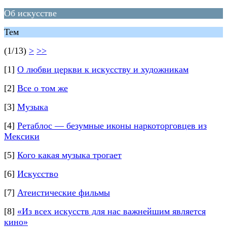
Об искусстве
Тем
(1/13)
>
>>
[1]
О любви церкви к искусству и художникам
[2]
Все о том же
[3]
Музыка
[4]
Ретаблос — безумные иконы наркоторговцев из
Мексики
[5]
Кого какая музыка трогает
[6]
Искусство
[7]
Атеистические фильмы
[8]
«Из всех искусств для нас важнейшим является
кино»