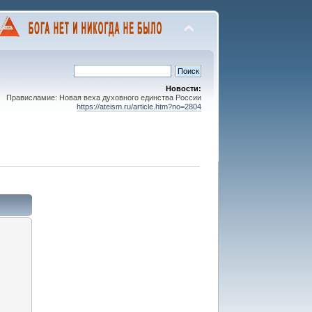
Новости:
Прависламие: Новая веха духовного единства России
https://ateism.ru/article.htm?no=2804