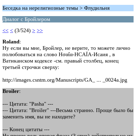
Беседка на нерелигиозные темы > Флудильня
Диалог с Бройлером
<<
<
(3/524)
>
>>
Roland
:
Ну если вы мне, Бройлер, не верите, то можете лично
полюбоваться на слово Ησαΐα-HCAЇA-Исаия , в
Ватиканском кодексе -см. правый столбец, конец
третьей строчки сверху:
http://images.csntm.org/Manuscripts/GA_ ... _0024a.jpg
Broiler
:
--- Цитата: "Pasha" ---
--- Цитата: "Broiler" ---Весьма странно. Проще было бы
заменить имя, вы не находите?
--- Конец цитаты ---
Не проще-ведь вторая фраза (3 стих) действительно из