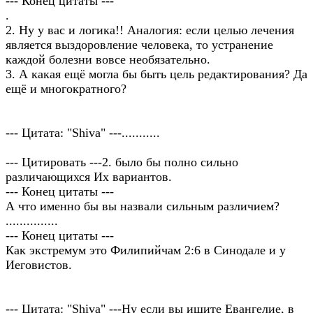
--- Конец цитаты ---
.
2. Ну у вас и логика!! Аналогия: если целью лечения
является выздоровление человека, то устранение
каждой болезни вовсе необязательно.
3. А какая ещё могла бы быть цель редактирования? Да
ещё и многократного?
--- Цитата: "Shiva" ---...........
--- Цитировать ---2. было бы полно сильно
различающихся Их вариантов.
--- Конец цитаты ---
А что именно бы вы назвали сильным различием?
...............
--- Конец цитаты ---
Как экстремум это Филипийчам 2:6 в Синодале и у
Иеговистов.
--- Цитата: "Shiva" ---Ну если вы ищите Евангелие, в