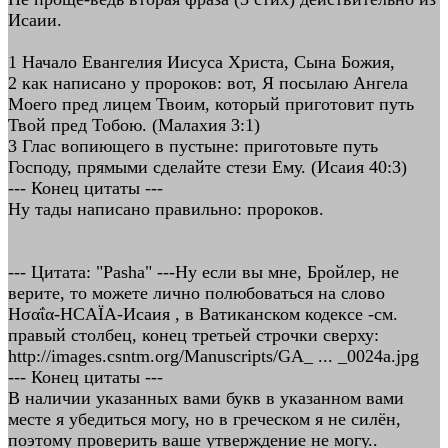
Исаии.
1 Начало Евангелия Иисуса Христа, Сына Божия,
2 как написано у пророков: вот, Я посылаю Ангела
Моего пред лицем Твоим, который приготовит путь
Твой пред Тобою. (Малахия 3:1)
3 Глас вопиющего в пустыне: приготовьте путь
Господу, прямыми сделайте стези Ему. (Исаия 40:3)
--- Конец цитаты ---
Ну тады написано правильно: пророков.
--- Цитата: "Pasha" ---Ну если вы мне, Бройлер, не
верите, то можете лично полюбоваться на слово
Ησαΐα-HCAЇA-Исаия , в Ватиканском кодексе -см.
правый столбец, конец третьей строчки сверху:
http://images.csntm.org/Manuscripts/GA_ ... _0024a.jpg
--- Конец цитаты ---
В наличии указанных вами букв в указанном вами
месте я убедиться могу, но в греческом я не силён,
поэтому проверить ваше утверждение не могу..