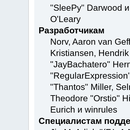
"SleePy" Darwood и 
O'Leary
Разработчикам
Norv, Aaron van Geff
Kristiansen, Hendri
"JayBachatero" Hern
"RegularExpression
"Thantos" Miller, Se
Theodore "Orstio" H
Eurich и winrules
Специалистам подд