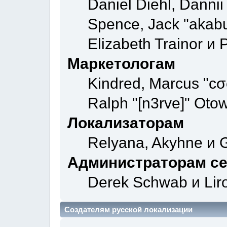
Daniel Diehl, Danni
Spence, Jack "akab
Elizabeth Trainor и
Маркетологам
Kindred, Marcus "cσ
Ralph "[n3rve]" Otow
Локализаторам
Relyana, Akyhne и 
Администраторам с
Derek Schwab и Lir
Создателям русской локализации