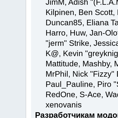
JimM, Adish "(F.L.A.
Kilpinen, Ben Scott
Duncan85, Eliana Ta
Harro, Huw, Jan-Olo
"jerm" Strike, Jessi
K@, Kevin "greyknigh
Mattitude, Mashby, Mi
MrPhil, Nick "Fizzy" 
Paul_Pauline, Piro "
RedOne, S-Ace, Wa
xenovanis
Разработчикам модо