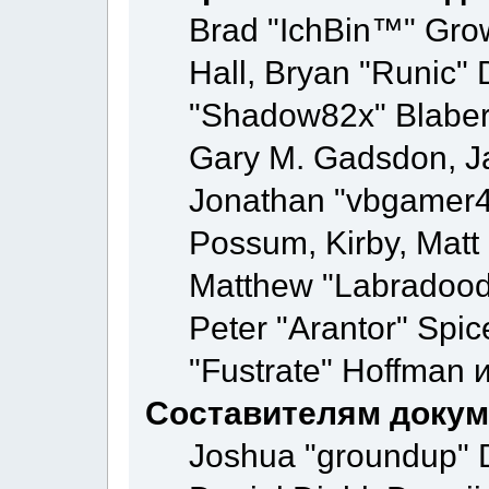
Brad "IchBin™" Gr
Hall, Bryan "Runic" 
"Shadow82x" Blaber,
Gary M. Gadsdon, Ja
Jonathan "vbgamer45"
Possum, Kirby, Mat
Matthew "Labradoodl
Peter "Arantor" Spic
"Fustrate" Hoffman 
Составителям докум
Joshua "groundup" D