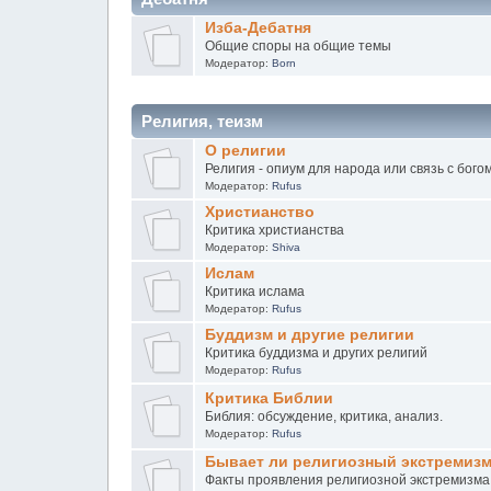
Изба-Дебатня
Общие споры на общие темы
Модератор:
Born
Религия, теизм
О религии
Религия - опиум для народа или связь с бого
Модератор:
Rufus
Христианство
Критика христианства
Модератор:
Shiva
Ислам
Критика ислама
Модератор:
Rufus
Буддизм и другие религии
Критика буддизма и других религий
Модератор:
Rufus
Критика Библии
Библия: обсуждение, критика, анализ.
Модератор:
Rufus
Бывает ли религиозный экстремиз
Факты проявления религиозной экстремизма