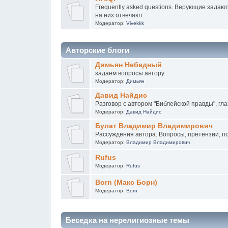
Frequently asked questions. Верующие задаю
на них отвечают.
Модератор:
Vivekkk
Авторские блоги
Димьян Небедный
задаём вопросы автору
Модератор:
Димьян
Давид Найдис
Разговор с автором "Библейской правды", гла
Модератор:
Давид Найдис
Булат Владимир Владимирович
Рассуждения автора. Вопросы, претензии, п
Модератор:
Владимир Владимирович
Rufus
Модератор:
Rufus
Born (Макс Борн)
Модератор:
Born
Беседка на нерелигиозные темы