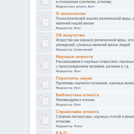
и отношение к религии, атеизму
Модераторы:
pmurov
,
Born
О психологии
Психологический анализ религиозной веры, а
явлений нашей жизни
Модератор:
Born
Об искусстве
Искусство как зеркало религиозной веры, ат
убеждений, сложных явлений жизни людей
Модератор:
Ковалевский
Научные новости
Рассказываем о научных открытиях, научных
с происхождением человека, религии и т.д.
Модератор:
Born
Горизонты науки
Проблемы научного познания, научные вопр
Модератор:
Born
Библиотека атеиста
Рекомендуем к чтению.
Модератор:
Born
Справочник атеиста
Сборник литературы, научных статей и моно
атеизме.
Модератор:
Rufus
F.A.Q.