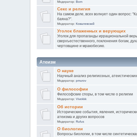
Модератор:
Born
Секс и религия
На самом деле, всех волнует один вопрос: "К
баяна?".
Модератор:
Ковалевский
Уголок блаженных и верующих
Уголок для пропаганды иррациональной веры
сверхъестественного, поклонения богам, дух
чертовщине и мракобесию.
Атеизм
О науке
Научный анализ религиозных, атеистических
Модератор:
pmurov
О философии
Философские споры, в том числе о религии
Модератор:
Vivekkk
Об истории
Исторические события, явления, исторически
атеизма и других вопросов
Модератор:
Rufus
О биологии
Вопросы биологии, в том числе синтетическ