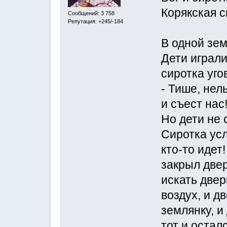
Корякская с
Сообщений: 3 758
Репутация: +245/-184
В одной зем
Дети играли
сиротка уго
- Тише, нел
и съест нас
Но дети не 
Сиротка усл
кто-то идет
закрыл двер
искать двер
воздух, и д
землянку, и
тот и остал