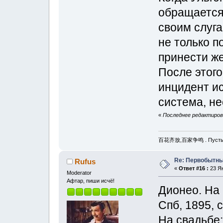
обращается 
своим слуга
не только п
принести же
После этого
инцидент ис
система, н
«
Последнее редактирова
百花齐放,百家争鸣 . Пусть рас
Re: Первобытны
Rufus
«
Ответ #16 :
23 Ян
Moderator
Афтар, пиши исчё!
Дионео. На
Спб, 1895, с
На свадьбе