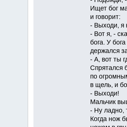
Ищет бог ма
и говорит:
- Выходи, я
- Вот я, - с
бога. У бог
держался за
- А, вот ты
Спрятался б
по огромным
в щель, и бо
- Выходи!
Мальчик выш
- Ну ладно, 
Когда нож б