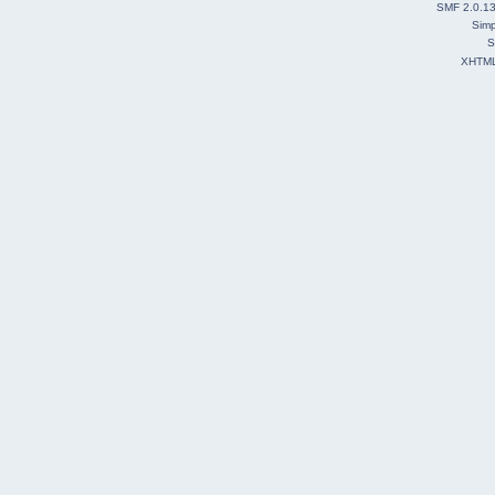
SMF 2.0.1
Simp
S
XHTM