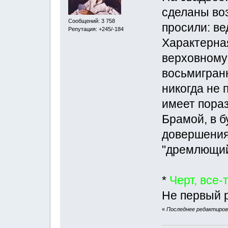
сделаны воз
Сообщений: 3 758
просили: ве
Репутация: +245/-184
Характерная
верховному
восьмигранн
никогда не 
имеет пора
Брамой, в б
довершения 
"дремлющий
*
Черт, все-
Не первый р
«
Последнее редактирова