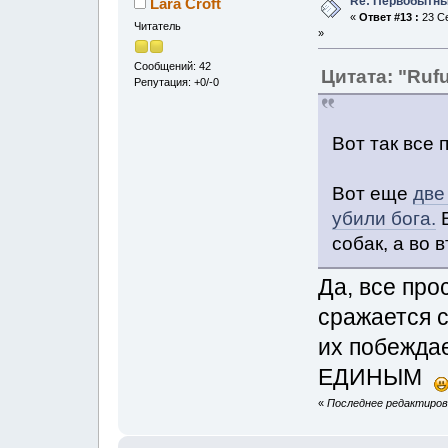
Re: Первобытны
Lara Croft
«
Ответ #13 :
23 Се
Читатель
»
Сообщений: 42
Цитата: "Ruf
Репутация: +0/-0
Вот так все 
Вот еще
две
убили бога.
В
собак, а во 
Да, все про
сражается с
их побеждае
ЕДИНЫМ
«
Последнее редактирова