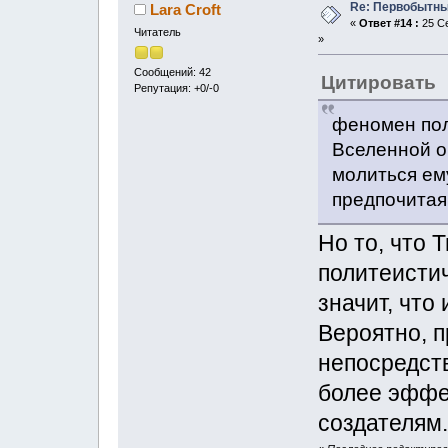
Re: Первобытны
Lara Croft
«
Ответ #14 :
25 Се
Читатель
»
Сообщений: 42
Цитировать
Репутация: +0/-0
феномен пол
Вселенной о
молиться ем
предпочитая
Но то, что 
политеистич
значит, что
Вероятно, 
непосредст
более эффе
создателям.