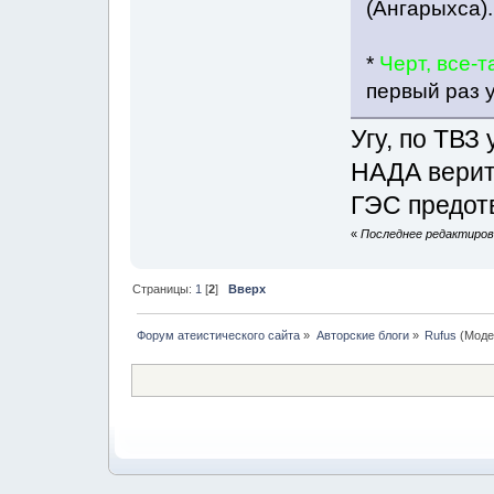
(Ангарыхса).
*
Черт, все-
первый раз 
Угу, по ТВЗ 
НАДА верит
ГЭС предотв
«
Последнее редактирова
Страницы:
1
[
2
]
Вверх
Форум атеистического сайта
»
Авторские блоги
»
Rufus
(Моде