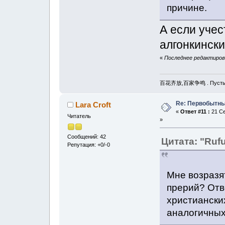
причине.
А если учес
алгонкински
«
Последнее редактирова
百花齐放,百家争鸣 . Пусть рас
Re: Первобытны
Lara Croft
«
Ответ #11 :
21 Се
Читатель
»
Сообщений: 42
Цитата: "Ruf
Репутация: +0/-0
Мне возразя
прерий? Отв
христианских
аналогичных