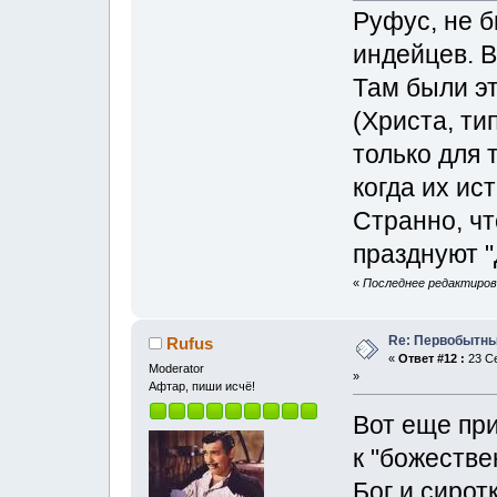
Руфус, не б
индейцев. В
Там были эт
(Христа, т
только для 
когда их ис
Странно, чт
празднуют "
«
Последнее редактирова
Re: Первобытны
Rufus
«
Ответ #12 :
23 Се
Moderator
»
Афтар, пиши исчё!
Вот еще пр
к "божестве
Бог и сирот