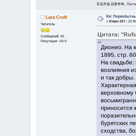
百花齐放,百家争鸣 . Пусть рас
Re: Первобытны
Lara Croft
«
Ответ #17 :
23 Ян
Читатель
Цитата: "Ruf
Сообщений: 42
Репутация: +0/-0
Дионео. На 
1895, стр. 60
На свадьбе:
возлияния из
и так добры. 
Характерная
верховному 
восьмигранно
приносится 
поразительн
бурятских п
сходства, б