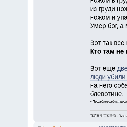
ножом в гру
из груди но
ножом и упа
Умер бог, а
Вот так все
Кто там не
Вот еще
две
люди убили 
на него соба
блевотине.
«
Последнее редактирова
百花齐放,百家争鸣 . Пусть рас