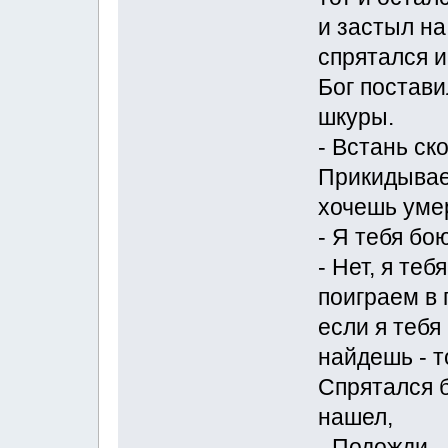
и застыл на
спрятался и
Бог постави
шкуры.
- Встань ско
Прикидывае
хочешь уме
- Я тебя бо
- Нет, я те
поиграем в 
если я тебя
найдешь - 
Спрятался б
нашел,
- Подожди, -