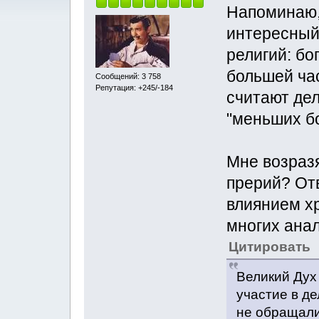
Напоминаю,
интересный
религий: бо
большей час
Сообщений: 3 758
Репутация: +245/-184
считают де
"меньших бо
Мне возразя
прерий? Отв
влиянием хр
многих анал
Цитировать
Великий Дух
участие в д
не обращали