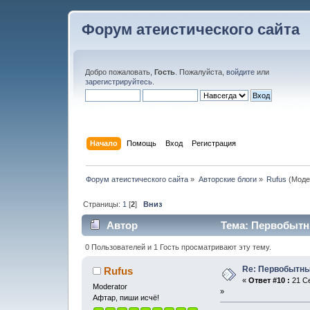
Форум атеистического сайта
Добро пожаловать,
Гость
. Пожалуйста,
войдите
или
зарегистрируйтесь
.
Начало
Помощь
Вход
Регистрация
Форум атеистического сайта
»
Авторские блоги
»
Rufus
(Моде
Страницы:
1
[
2
]
Вниз
Автор
Тема: Первобытны
0 Пользователей и 1 Гость просматривают эту тему.
Re: Первобытны
Rufus
«
Ответ #10 :
21 Се
Moderator
»
Афтар, пиши исчё!