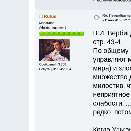
«
Последнее редактирова
Re: Первобытны
Rufus
«
Ответ #15 :
22 Ок
Moderator
Афтар, пиши исчё!
В.И. Вербиц
стр. 43-4.
По общему 
управляют м
Сообщений: 3 758
мира) и зло
Репутация: +245/-184
множество д
милостив, ч
неприятное 
слабости. .
редко, потом
Когда Ульгэ