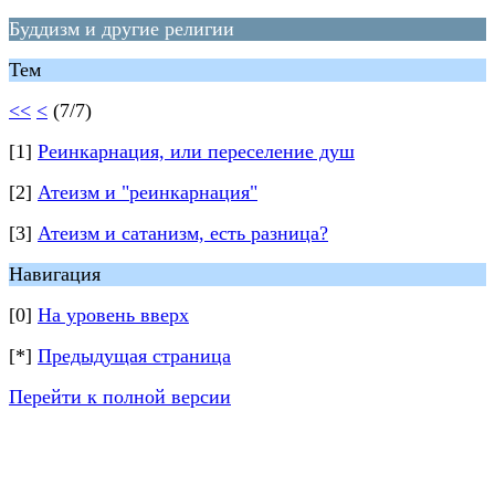
Буддизм и другие религии
Тем
<<
<
(7/7)
[1]
Реинкарнация, или переселение душ
[2]
Атеизм и "реинкарнация"
[3]
Атеизм и сатанизм, есть разница?
Навигация
[0]
На уровень вверх
[*]
Предыдущая страница
Перейти к полной версии