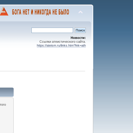
Новости:
Ссылки атеистического сайта.
https://ateism.ru/links.htm?lnk=ath
того