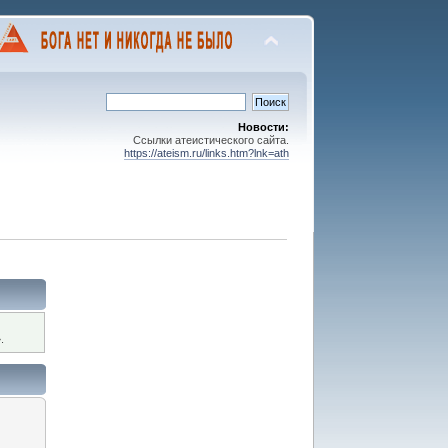
Новости:
Ссылки атеистического сайта.
https://ateism.ru/links.htm?lnk=ath
.