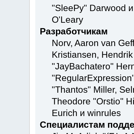
"SleePy" Darwood и 
O'Leary
Разработчикам
Norv, Aaron van Geff
Kristiansen, Hendri
"JayBachatero" Hern
"RegularExpression
"Thantos" Miller, Se
Theodore "Orstio" H
Eurich и winrules
Специалистам подд