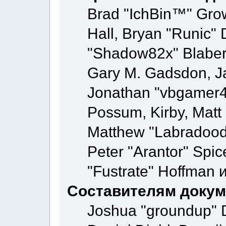
Brad "IchBin™" Gr
Hall, Bryan "Runic" 
"Shadow82x" Blaber,
Gary M. Gadsdon, Ja
Jonathan "vbgamer45"
Possum, Kirby, Mat
Matthew "Labradoodl
Peter "Arantor" Spic
"Fustrate" Hoffman 
Составителям докум
Joshua "groundup" D