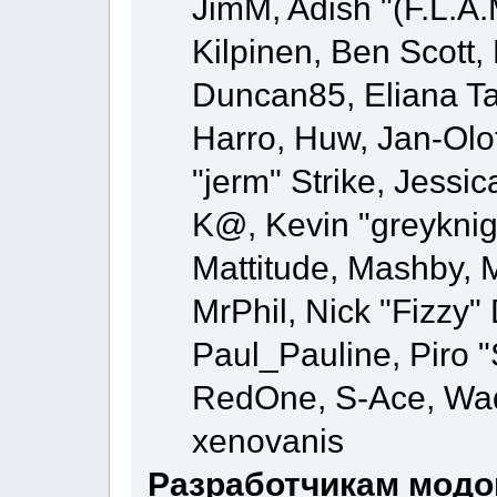
JimM, Adish "(F.L.A.
Kilpinen, Ben Scott
Duncan85, Eliana Ta
Harro, Huw, Jan-Olo
"jerm" Strike, Jessi
K@, Kevin "greyknigh
Mattitude, Mashby, Mi
MrPhil, Nick "Fizzy" 
Paul_Pauline, Piro "
RedOne, S-Ace, Wa
xenovanis
Разработчикам модо