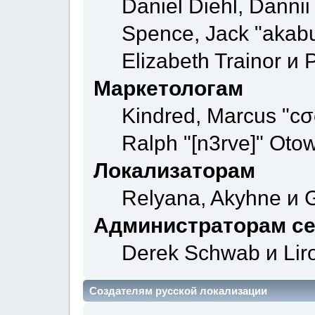
Daniel Diehl, Danni
Spence, Jack "akab
Elizabeth Trainor и
Маркетологам
Kindred, Marcus "cσ
Ralph "[n3rve]" Otow
Локализаторам
Relyana, Akyhne и 
Администраторам с
Derek Schwab и Lir
Создателям русской локализации