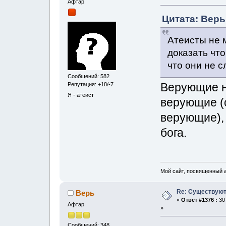
Афтар
Цитата: Верь
Атеисты не м
доказать что
что они не с
Сообщений: 582
Верующие не
Репутация: +18/-7
Я - атеист
верующие (
верующие),
бога.
Мой сайт, посвященный а
Re: Существуют
Верь
«
Ответ #1376 :
30 
Афтар
»
Сообщений: 348