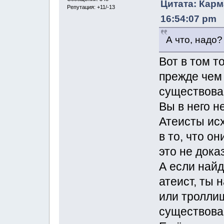
Цитата: Карм
Репутация: +11/-13
16:54:07 pm
А что, надо?
Вот в том т
прежде чем
существован
Вы в него н
Атеисты исх
в то, что о
это не дока
А если найд
атеист, ты 
или троллиш
существован