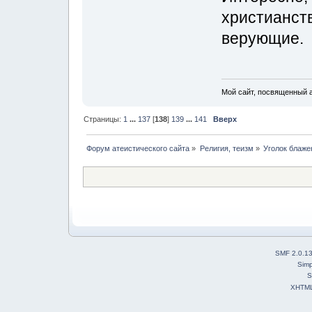
христианст
верующие.
Мой сайт, посвященный а
Страницы:
1
...
137
[
138
]
139
...
141
Вверх
Форум атеистического сайта
»
Религия, теизм
»
Уголок блаже
SMF 2.0.1
Simp
S
XHTM