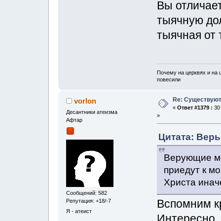
Вы отличает
тыячную дол
тыячная от 
Почему на церквях и на 
повесили
Re: Существуют
vorlon
«
Ответ #1379 :
30 
Десантники атеизма
»
Афтар
Цитата: Верь
Верующие мо
приедут к мо
Христа иначе
Сообщений: 582
Вспомним к
Репутация: +18/-7
Я - атеист
Интересно, 