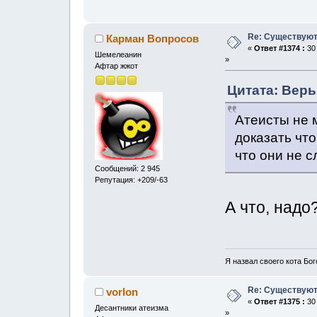
Re: Существуют
Карман Вопросов
«
Ответ #1374 :
30 
Шемелеанин
»
Афтар жжот
Цитата: Верь
Атеисты не м
доказать что
что они не с
Сообщений: 2 945
Репутация: +209/-63
А что, надо
Я назвал своего кота Бог
Re: Существуют
vorlon
«
Ответ #1375 :
30 
Десантники атеизма
»