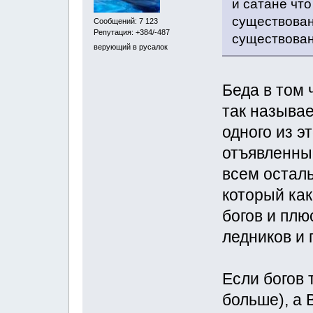
и сатане что
существован
Сообщений: 7 123
Репутация: +384/-487
существован
верующий в русалок
Беда в том 
так называе
одного из э
отъявленны
всем остал
который ка
богов и плю
ледников и п
Если богов 
больше), а 