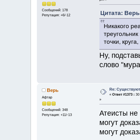
Сообщений: 178
Цитата: Верь
Репутация: +6/-12
Никакого реа
треугольник 
точки, круга,
Ну, подстав
слово "мура
Re: Существуют
Верь
«
Ответ #1373 :
30 
Афтар
»
Сообщений: 348
Атеисты не 
Репутация: +11/-13
могут доказ
могут доказ