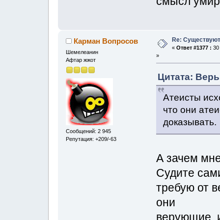
смысл умира
Re: Существуют
Карман Вопросов
«
Ответ #1377 :
30 
Шемелеанин
»
Афтар жжот
Цитата: Верь
Атеисты исхо
что они атеи
доказывать.
Сообщений: 2 945
Репутация: +209/-63
А зачем мне
Судите сами
требую от в
они
верующие, и