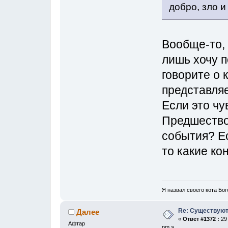
добро, зло и 
Вообще-то, 
лишь хочу п
говорите о 
представляе
Если это чу
Предшество
события? Е
то какие ко
Я назвал своего кота Бог
Re: Существуют
Далее
«
Ответ #1372 :
29 
Афтар
pm »