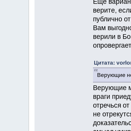
Ещё вариант
верите, есл
публично от
Вам выгодно
верили в Бо
опровергает
Цитата: vorlo
Верующие не
Верующие м
враги приед
отречься от
не отрекутс
доказательс