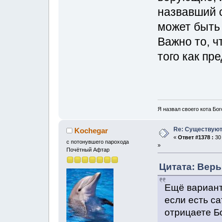
назвавший 
может быть
Важно то, ч
того как пр
Я назвал своего кота Бог
Re: Существуют
Kochegar
«
Ответ #1378 :
30 
с потонувшего парохода
»
Почётный Афтар
Цитата: Верь
Ещё вариант 
если есть са
отрицаете Бо