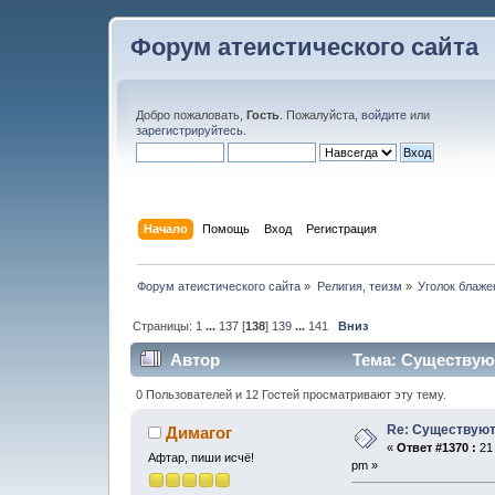
Форум атеистического сайта
Добро пожаловать,
Гость
. Пожалуйста,
войдите
или
зарегистрируйтесь
.
Начало
Помощь
Вход
Регистрация
Форум атеистического сайта
»
Религия, теизм
»
Уголок блаже
Страницы:
1
...
137
[
138
]
139
...
141
Вниз
Автор
Тема: Существуют
0 Пользователей и 12 Гостей просматривают эту тему.
Re: Существуют
Димагог
«
Ответ #1370 :
21 
Афтар, пиши исчё!
pm »