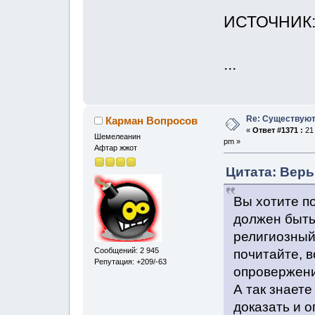
ИСТОЧНИК
...
Re: Существуют
Карман Вопросов
«
Ответ #1371 :
21 
Шемелеанин
pm »
Афтар жжот
Цитата: Верь
Вы хотите п
должен быть
религиозный 
Сообщений: 2 945
почитайте, в
Репутация: +209/-63
опровержени
А так знаете
доказать и о