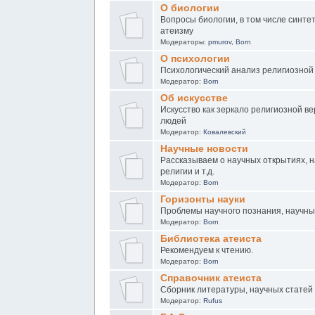
О биологии
Вопросы биологии, в том числе синте
атеизму
Модераторы:
pmurov
,
Born
О психологии
Психологический анализ религиозной
Модератор:
Born
Об искусстве
Искусство как зеркало религиозной в
людей
Модератор:
Ковалевский
Научные новости
Рассказываем о научных открытиях, н
религии и т.д.
Модератор:
Born
Горизонты науки
Проблемы научного познания, научны
Модератор:
Born
Библиотека атеиста
Рекомендуем к чтению.
Модератор:
Born
Справочник атеиста
Сборник литературы, научных статей 
Модератор:
Rufus