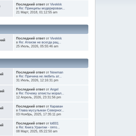
Последний ответ
от
Vivekkk
й
в
Re: Принципы модерирован...
21 Март, 2018, 01:12:55 am
Последний ответ
от
Vivekkk
ний
в
Re: Атеизм не всегда рац...
25 Июль, 2026, 05:55:46 am
Последний ответ
от
Newman
ий
в
Re: Причина не любить ат...
31 Июль, 2026, 12:16:31 pm
Последний ответ
от
Angel
ний
в
Re: Почему атеисты морал...
12 Апрель, 2026, 23:31:56 pm
Последний ответ
от
Караван
ий
в
Глава мусульман Северног...
03 Ноябрь, 2025, 17:35:11 pm
Последний ответ
от
lol001
ий
в
Re: Книга Урантии - пято...
08 Март, 2025, 05:22:50 am