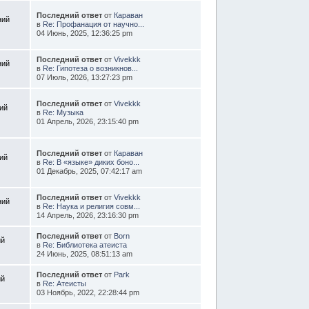
Последний ответ
от
Караван
ний
в
Re: Профанация от научно...
04 Июнь, 2025, 12:36:25 pm
Последний ответ
от
Vivekkk
ний
в
Re: Гипотеза о возникнов...
07 Июль, 2026, 13:27:23 pm
Последний ответ
от
Vivekkk
ий
в
Re: Музыка
01 Апрель, 2026, 23:15:40 pm
Последний ответ
от
Караван
ий
в
Re: В «языке» диких боно...
01 Декабрь, 2025, 07:42:17 am
Последний ответ
от
Vivekkk
ний
в
Re: Наука и религия совм...
14 Апрель, 2026, 23:16:30 pm
Последний ответ
от
Born
ий
в
Re: Библиотека атеиста
24 Июнь, 2025, 08:51:13 am
Последний ответ
от
Park
ий
в
Re: Атеисты
03 Ноябрь, 2022, 22:28:44 pm