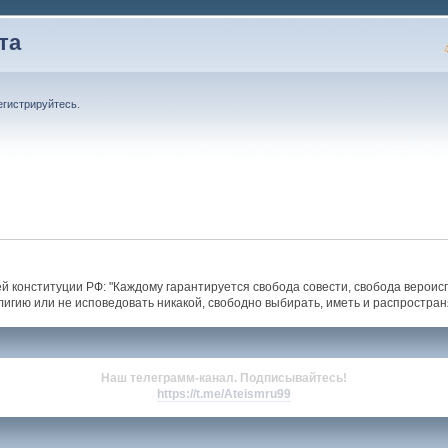
та
егистрируйтесь
.
ей конституции РФ: "Каждому гарантируется свобода совести, свобода верои
лигию или не исповедовать никакой, свободно выбирать, иметь и распростра
Наш телеграмм-канал. Подписывайтесь!
https://t.me/Ateismru99