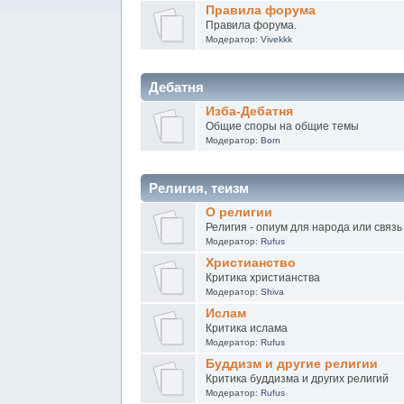
Правила форума
Правила форума.
Модератор:
Vivekkk
Дебатня
Изба-Дебатня
Общие споры на общие темы
Модератор:
Born
Религия, теизм
О религии
Религия - опиум для народа или связь
Модератор:
Rufus
Христианство
Критика христианства
Модератор:
Shiva
Ислам
Критика ислама
Модератор:
Rufus
Буддизм и другие религии
Критика буддизма и других религий
Модератор:
Rufus