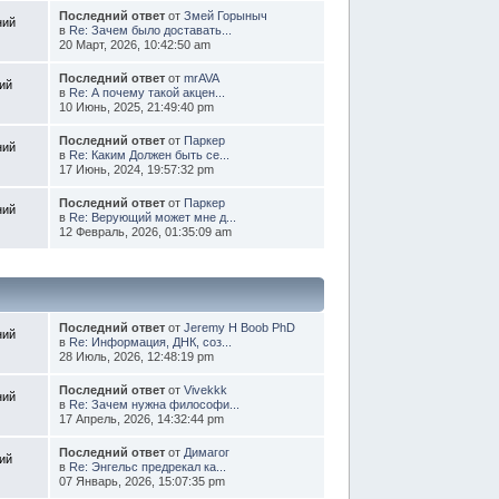
Последний ответ
от
Змей Горыныч
ний
в
Re: Зачем было доставать...
20 Март, 2026, 10:42:50 am
Последний ответ
от
mrAVA
ий
в
Re: А почему такой акцен...
10 Июнь, 2025, 21:49:40 pm
Последний ответ
от
Паркер
ний
в
Re: Каким Должен быть се...
17 Июнь, 2024, 19:57:32 pm
Последний ответ
от
Паркер
ний
в
Re: Верующий может мне д...
12 Февраль, 2026, 01:35:09 am
Последний ответ
от
Jeremy H Boob PhD
ний
в
Re: Информация, ДНК, соз...
28 Июль, 2026, 12:48:19 pm
Последний ответ
от
Vivekkk
ний
в
Re: Зачем нужна философи...
17 Апрель, 2026, 14:32:44 pm
Последний ответ
от
Димагог
ий
в
Re: Энгельс предрекал ка...
07 Январь, 2026, 15:07:35 pm