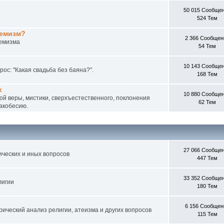
50 015 Сообще
524 Тем
ремизм?
2 366 Сообщен
ремизма
54 Тем
10 143 Сообще
рос: "Какая свадьба без баяна?".
168 Тем
х
10 880 Сообще
й веры, мистики, сверхъестественного, поклонения
62 Тем
ракобесию.
27 066 Сообще
ических и иных вопросов
447 Тем
33 352 Сообще
лигии
180 Тем
6 156 Сообщен
рический анализ религии, атеизма и других вопросов
115 Тем