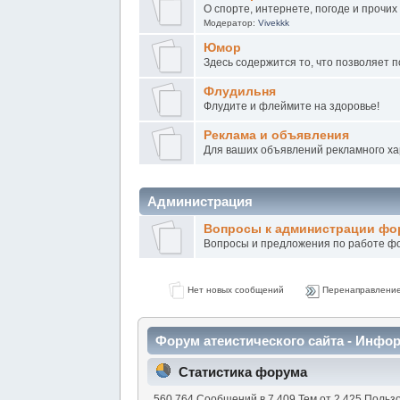
О спорте, интернете, погоде и прочи
Модератор:
Vivekkk
Юмор
Здесь содержится то, что позволяет 
Флудильня
Флудите и флeймите на здоровье!
Peклaмa и oбъявления
Для ваших объявлений рекламного ха
Администрация
Вопросы к администрации фо
Вопросы и предложения по работе ф
Нет новых сообщений
Перенаправлени
Форум атеистического сайта - Инф
Статистика форума
560 764 Сообщений в 7 409 Тем от 2 425 Польз