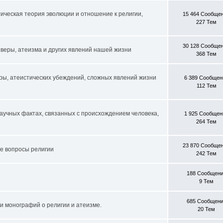
тическая теория эволюции и отношение к религии,
15 464 Сообще
227 Тем
30 128 Сообще
 веры, атеизма и других явлений нашей жизни
368 Тем
еры, атеистических убеждений, сложных явлений жизни
6 389 Сообщен
112 Тем
аучных фактах, связанных с происхождением человека,
1 925 Сообщен
264 Тем
23 870 Сообще
е вопросы религии
242 Тем
188 Сообщен
9 Тем
685 Сообщен
и монографий о религии и атеизме.
20 Тем