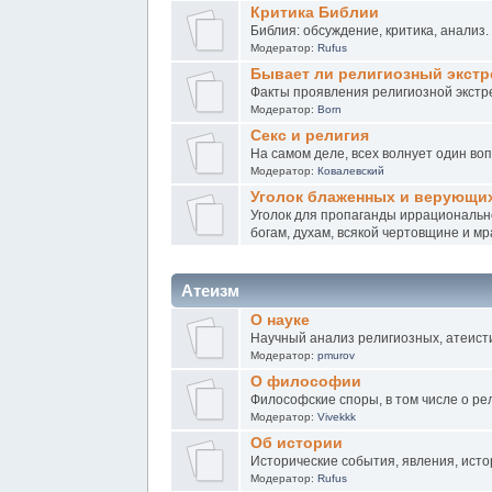
Критика Библии
Библия: обсуждение, критика, анализ.
Модератор:
Rufus
Бывает ли религиозный экст
Факты проявления религиозной экст
Модератор:
Born
Секс и религия
На самом деле, всех волнует один воп
Модератор:
Ковалевский
Уголок блаженных и верующи
Уголок для пропаганды иррационально
богам, духам, всякой чертовщине и м
Атеизм
О науке
Научный анализ религиозных, атеист
Модератор:
pmurov
О философии
Философские споры, в том числе о ре
Модератор:
Vivekkk
Об истории
Исторические события, явления, исто
Модератор:
Rufus