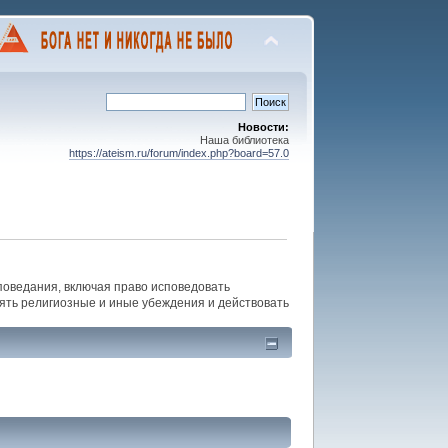
Новости:
Наша библиотека
https://ateism.ru/forum/index.php?board=57.0
споведания, включая право исповедовать
нять религиозные и иные убеждения и действовать