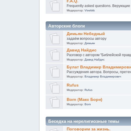
F.A.Q.
Frequently asked questions. Верующие
Модератор:
Vivekkk
Авторские блоги
Димьян Небедный
задаём вопросы автору
Модератор:
Димьян
Давид Найдис
Разговор с автором "Библейской правд
Модератор:
Давид Найдис
Булат Владимир Владимиров
Рассуждения автора. Вопросы, прете
Модератор:
Владимир Владимирович
Rufus
Модератор:
Rufus
Born (Макс Борн)
Модератор:
Born
Беседка на нерелигиозные темы
Поговорим за жизнь.