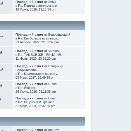
Последний ответ
от
Shiva
ий
в
Re: Притча о великом ате...
19 Июнь, 2026, 19:15:34 pm
Последний ответ
от
Вопрошающий
ий
в
Re: Кто больше всех вери...
29 Апрель, 2022, 22:52:32 pm
Последний ответ
от
Vivekkk
ий
в
Re: ТАК ВСЁ ЖЕ - ЯЙЦО ИЛ...
11 Июнь, 2026, 23:26:20 pm
Последний ответ
от
Владимир
ий
Владимирович
в
Re: Комментарии на книгу...
03 Март, 2017, 15:49:38 pm
Последний ответ
от
Rufus
ий
в
Re: Япония.
26 Июнь, 2026, 09:11:39 am
Последний ответ
от
Born
й
в
Re: Рецензия В.Эрекаев ...
31 Март, 2023, 23:32:25 pm
Последний ответ
от
pmurov