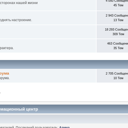
4 050 Сообщен
х сторонах нашей жизни
45 Тем
2 943 Сообщен
поднять настроение.
13 Тем
18 293 Сообще
309 Тем
463 Сообщен
рактера.
35 Тем
рума
2 705 Сообщен
орума.
10 Тем
е
ормационный центр
ователей. Последний пользователь:
Арина