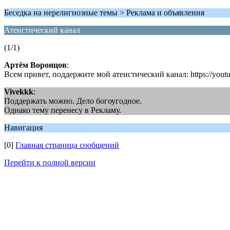
Беседка на нерелигиозные темы > Peклaмa и oбъявления
Атеистический канал
(1/1)
Артём Воронцов
:
Всем привет, поддержите мой атеистический канал: https://yout
Vivekkk
:
Поддержать можно. Дело богоугодное.
Однако тему перенесу в Рекламу.
Навигация
[0]
Главная страница сообщений
Перейти к полной версии