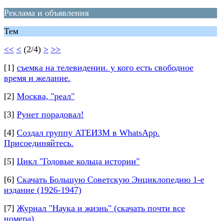
Peклaмa и oбъявления
Тем
<<
<
(2/4)
>
>>
[1]
съемка на телевидении. у кого есть свободное
время и желание.
[2]
Москва, "реал"
[3]
Рунет порадовал!
[4]
Создал группу АТЕИЗМ в WhatsApp.
Присоединяйтесь.
[5]
Цикл "Годовые кольца истории"
[6]
Скачать Большую Советскую Энциклопедию 1-е
издание (1926-1947)
[7]
Журнал "Наука и жизнь" (скачать почти все
номера)