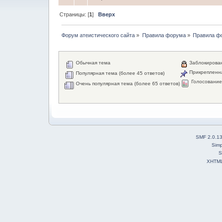
Страницы: [
1
]
Вверх
Форум атеистического сайта
»
Правила форума
»
Правила ф
Обычная тема
Заблокирова
Прикрепленн
Популярная тема (более 45 ответов)
Голосовани
Очень популярная тема (более 65 ответов)
SMF 2.0.1
Simp
S
XHTM