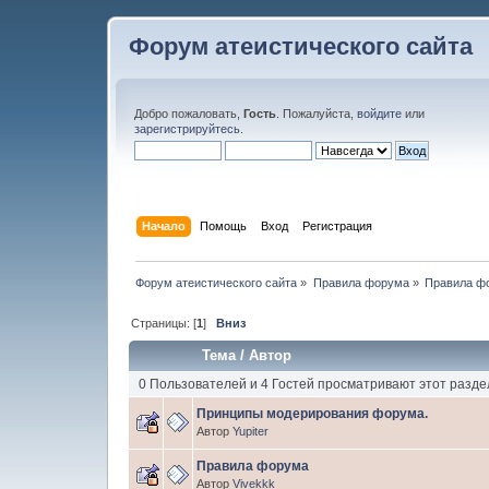
Форум атеистического сайта
Добро пожаловать,
Гость
. Пожалуйста,
войдите
или
зарегистрируйтесь
.
Начало
Помощь
Вход
Регистрация
Форум атеистического сайта
»
Правила форума
»
Правила ф
Страницы: [
1
]
Вниз
Тема
/
Автор
0 Пользователей и 4 Гостей просматривают этот разде
Принципы модерирования форума.
Автор
Yupiter
Правила форума
Автор
Vivekkk