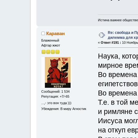
Истина важнее обществе
Re: свобода и 
Караван
дилемма для хр
Блаженный
«
Ответ #191 :
10 Ноябрь,
Афтар жжот
Наука, кото
мирное вре
Во времена 
египетствов
Во времена 
Сообщений: 1 534
Репутация: +7/-65
Т.е. в той 
...,- это вон туда )))
Убеждения: В миру Агностик
и римляне с
Иисуса могл
на откуп ев