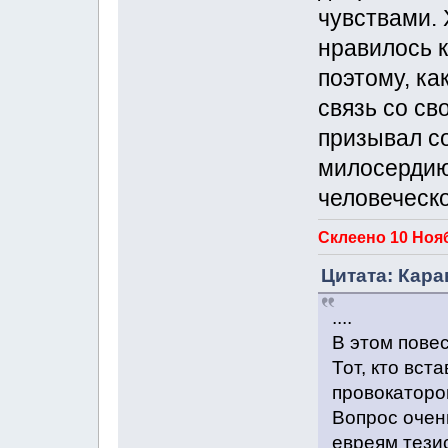
чувствами. 
нравилось к
поэтому, к
связь со св
призывал со
милосердию
человеческ
Склеено 10 Нояб
Цитата: Кара
....
В этом повес
Тот, кто вст
провокаторо
Вопрос очен
евреям тези