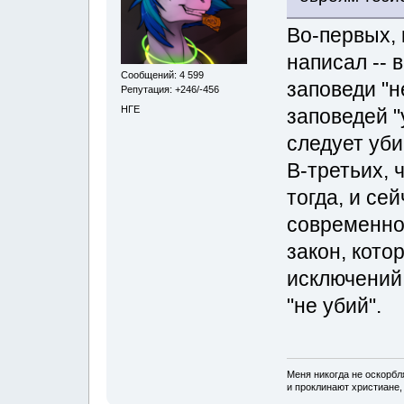
Во-первых, 
написал -- 
Сообщений: 4 599
заповеди "н
Репутация: +246/-456
НГЕ
заповедей "
следует уб
В-третьих, 
тогда, и се
современно
закон, кото
исключений,
"не убий".
Меня никогда не оскорбл
и проклинают христиане, 