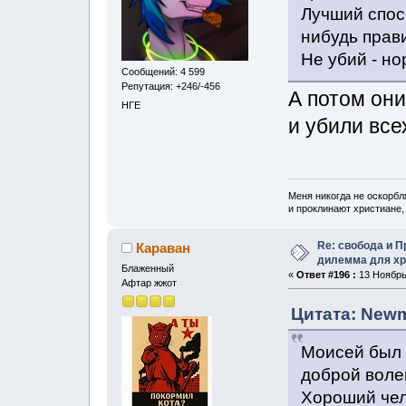
Лучший спосо
нибудь прав
Не убий - но
Сообщений: 4 599
Репутация: +246/-456
А потом он
НГЕ
и убили вс
Меня никогда не оскорбл
и проклинают христиане, 
Re: свобода и 
Караван
дилемма для хр
Блаженный
«
Ответ #196 :
13 Ноябрь,
Афтар жжот
Цитата: Newm
Моисей был 
доброй воле
Хороший чел