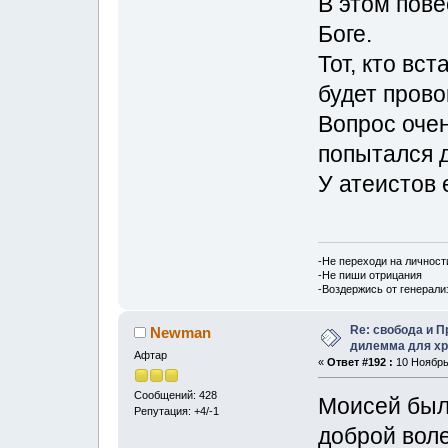
В этом пове
Боге.
Тот, кто вс
будет прово
Вопрос оче
попытался д
У атеистов 
-Не переходи на личност
-Не пиши отрицания
-Воздержись от генерали
Re: свобода и 
Newman
дилемма для хр
Афтар
«
Ответ #192 :
10 Ноябрь,
Сообщений: 428
Моисей был
Репутация: +4/-1
доброй вол