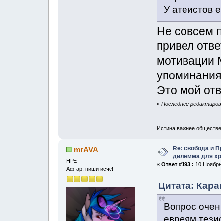
У атеистов е
Не совсем п
привел отве
мотивации 
упоминания 
Это мой отв
«
Последнее редактирова
Истина важнее обществе
Re: свобода и 
mrAVA
дилемма для хр
НРЕ
«
Ответ #193 :
10 Ноябрь,
Афтар, пиши исчё!
Цитата: Кара
Вопрос очен
евреям тези