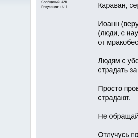
Сообщений: 428
Караван, се
Репутация: +4/-1
Иоанн (вер
(люди, с н
от мракобес
Людям с уб
страдать за
Просто про
страдают.
Не обращай
Отлучусь по