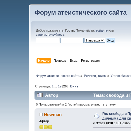
Форум атеистического сайта
Добро пожаловать,
Гость
. Пожалуйста,
войдите
или
зарегистрируйтесь
.
Начало
Помощь
Вход
Регистрация
Форум атеистического сайта
»
Религия, теизм
»
Уголок блаже
Страницы:
1
...
19
[
20
]
Вниз
Автор
Тема: свобода и
269483 раз)
0 Пользователей и 2 Гостей просматривают эту тему.
Re: свобода и 
Newman
дилемма для хр
Афтар
«
Ответ #190 :
10 Ноябрь,