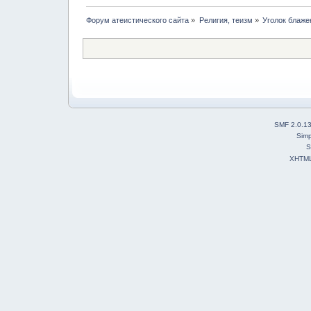
Форум атеистического сайта
»
Религия, теизм
»
Уголок блаже
SMF 2.0.1
Simp
S
XHTM