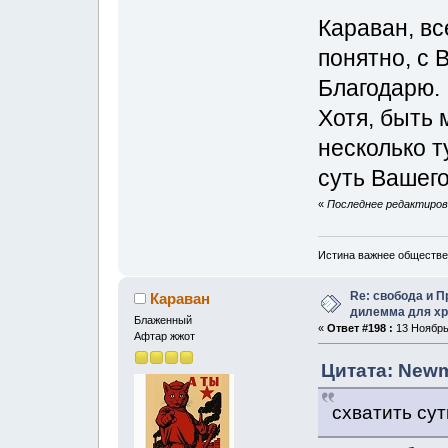
Караван, вс
понятно, с 
Благодарю.
Хотя, быть 
несколько т
суть Вашего
«
Последнее редактирова
Истина важнее обществе
Re: свобода и 
Караван
дилемма для хр
Блаженный
«
Ответ #198 :
13 Ноябрь,
Афтар жжот
Цитата: Newm
схватить сут