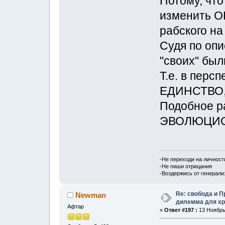
Потому, чт
изменить 
рабского на
Судя по опи
"своих" был
Т.е. в пер
ЕДИНСТВО,
Подобное р
ЭВОЛЮЦИОН
-Не переходи на личност
-Не пиши отрицания
-Воздержись от генерали
Re: свобода и 
Newman
дилемма для хр
Афтар
«
Ответ #197 :
13 Ноябрь,