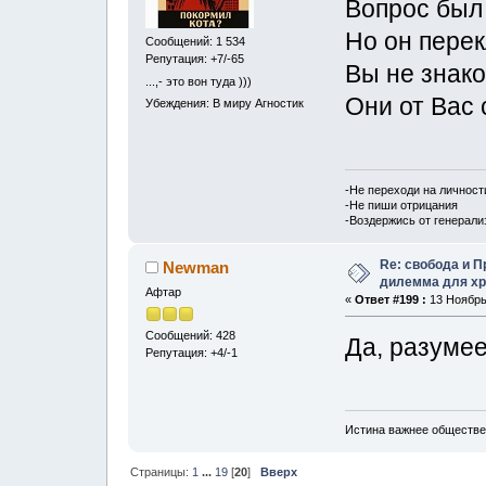
Вопрос был
Но он перек
Сообщений: 1 534
Репутация: +7/-65
Вы не знак
...,- это вон туда )))
Они от Вас 
Убеждения: В миру Агностик
-Не переходи на личност
-Не пиши отрицания
-Воздержись от генерали
Re: свобода и 
Newman
дилемма для хр
Афтар
«
Ответ #199 :
13 Ноябрь,
Сообщений: 428
Да, разумее
Репутация: +4/-1
Истина важнее обществе
Страницы:
1
...
19
[
20
]
Вверх