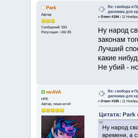
Re: свобода и 
Park
дилемма для хр
Афтар
«
Ответ #194 :
11 Ноябрь,
Сообщений: 593
Ну народ св
Репутация: +36/-85
законам тог
Лучший спос
какие нибуд
Не убий - н
Re: свобода и 
mrAVA
дилемма для хр
НРЕ
«
Ответ #195 :
11 Ноябрь,
Афтар, пиши исчё!
Цитата: Park 
Ну народ сва
времени, а 