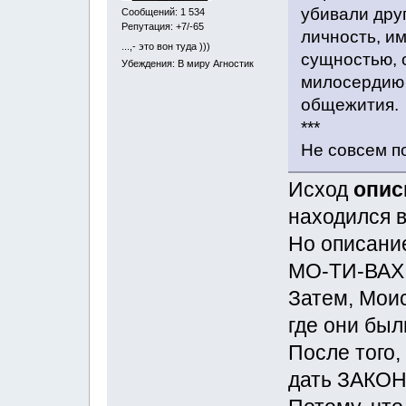
убивали друг
Сообщений: 1 534
Репутация: +7/-65
личность, и
...,- это вон туда )))
сущностью, 
Убеждения: В миру Агностик
милосердию 
общежития.
***
Не совсем по
Исход
опис
находился в
Но описани
МО-ТИ-ВАХ
Затем, Мои
где они был
После того,
дать ЗАКОН