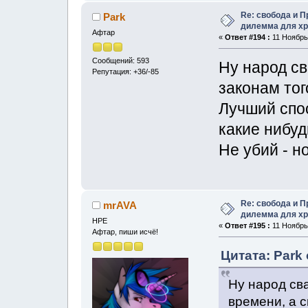
Re: свобода и 
Park
дилемма для хр
Афтар
«
Ответ #194 :
11 Ноябрь,
Сообщений: 593
Ну народ св
Репутация: +36/-85
законам тог
Лучший спос
какие нибуд
Не убий - н
Re: свобода и 
mrAVA
дилемма для хр
НРЕ
«
Ответ #195 :
11 Ноябрь,
Афтар, пиши исчё!
Цитата: Park 
Ну народ сва
времени, а 