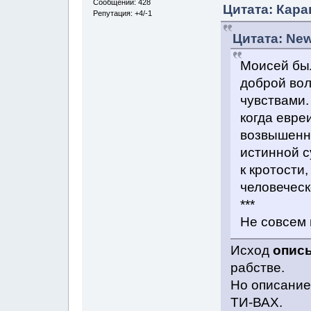
Сообщений: 428
Цитата: Кара
Репутация: +4/-1
Цитата: New
Моисей был
доброй вол
чувствами.
когда евреи
возвышенна
истинной с
к кротости
человеческ
***
Не совсем 
Исход
опис
рабстве.
Но описание
ТИ-ВАХ.