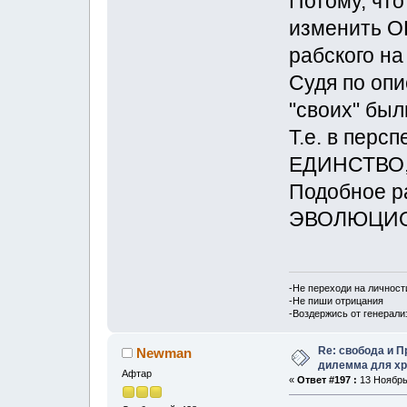
Потому, чт
изменить 
рабского на
Судя по опи
"своих" был
Т.е. в пер
ЕДИНСТВО,
Подобное р
ЭВОЛЮЦИОН
-Не переходи на личност
-Не пиши отрицания
-Воздержись от генерали
Re: свобода и 
Newman
дилемма для хр
Афтар
«
Ответ #197 :
13 Ноябрь,