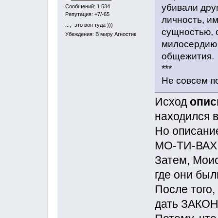
убивали друг
Сообщений: 1 534
Репутация: +7/-65
личность, и
...,- это вон туда )))
сущностью, 
Убеждения: В миру Агностик
милосердию 
общежития.
***
Не совсем по
Исход
опис
находился в
Но описани
МО-ТИ-ВАХ
Затем, Мои
где они был
После того,
дать ЗАКОН