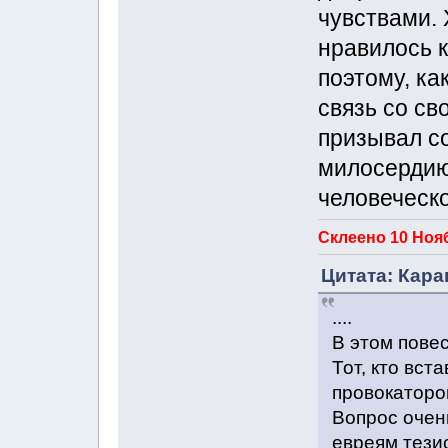
чувствами. 
нравилось к
поэтому, к
связь со св
призывал со
милосердию
человеческ
Склеено 10 Нояб
Цитата: Кара
....
В этом повес
Тот, кто вст
провокаторо
Вопрос очен
евреям тези