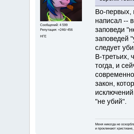
Во-первых, 
написал -- 
Сообщений: 4 599
заповеди "н
Репутация: +246/-456
НГЕ
заповедей "
следует уб
В-третьих, 
тогда, и се
современно
закон, кото
исключений,
"не убий".
Меня никогда не оскорбл
и проклинают христиане, 