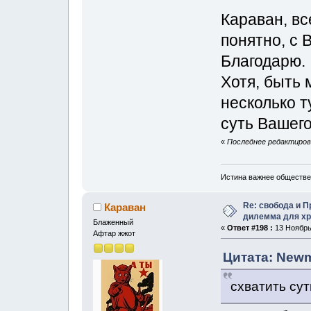
Караван, вс
понятно, с 
Благодарю.
Хотя, быть 
несколько т
суть Вашего
«
Последнее редактирова
Истина важнее обществе
Re: свобода и 
Караван
дилемма для хр
Блаженный
«
Ответ #198 :
13 Ноябрь,
Афтар жжот
Цитата: Newm
схватить сут