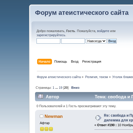
Форум атеистического сайта
Добро пожаловать,
Гость
. Пожалуйста,
войдите
или
зарегистрируйтесь
.
Начало
Помощь
Вход
Регистрация
Форум атеистического сайта
»
Религия, теизм
»
Уголок блаже
Страницы:
1
...
19
[
20
]
Вниз
Автор
Тема: свобода и
269465 раз)
0 Пользователей и 1 Гость просматривают эту тему.
Re: свобода и 
Newman
дилемма для хр
Афтар
«
Ответ #190 :
10 Ноябрь,