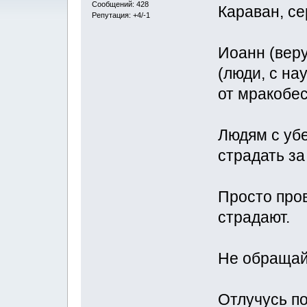
Сообщений: 428
Караван, се
Репутация: +4/-1
Иоанн (вер
(люди, с н
от мракобес
Людям с уб
страдать за
Просто про
страдают.
Не обращай
Отлучусь по