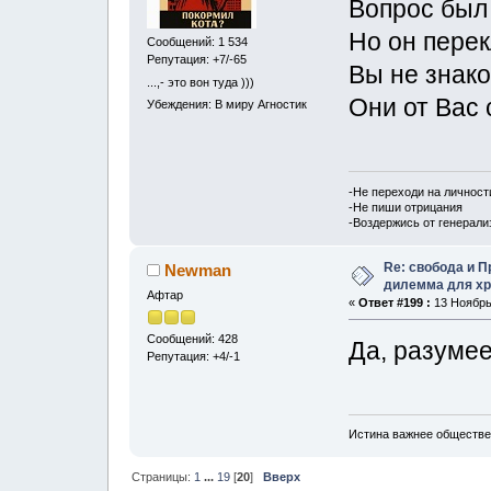
Вопрос был
Но он перек
Сообщений: 1 534
Репутация: +7/-65
Вы не знак
...,- это вон туда )))
Они от Вас 
Убеждения: В миру Агностик
-Не переходи на личност
-Не пиши отрицания
-Воздержись от генерали
Re: свобода и 
Newman
дилемма для хр
Афтар
«
Ответ #199 :
13 Ноябрь,
Сообщений: 428
Да, разумее
Репутация: +4/-1
Истина важнее обществе
Страницы:
1
...
19
[
20
]
Вверх