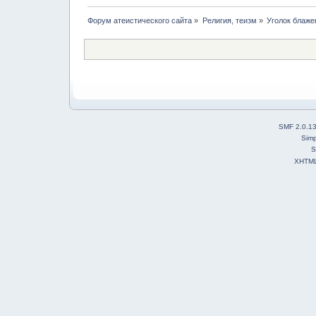
Форум атеистического сайта
»
Религия, теизм
»
Уголок блаже
SMF 2.0.1
Simp
S
XHTM