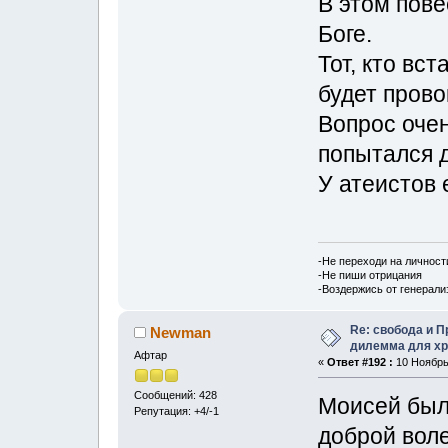
В этом пове
Боге.
Тот, кто вс
будет прово
Вопрос оче
попытался д
У атеистов 
-Не переходи на личност
-Не пиши отрицания
-Воздержись от генерали
Re: свобода и 
Newman
дилемма для хр
Афтар
«
Ответ #192 :
10 Ноябрь,
Сообщений: 428
Моисей был
Репутация: +4/-1
доброй вол