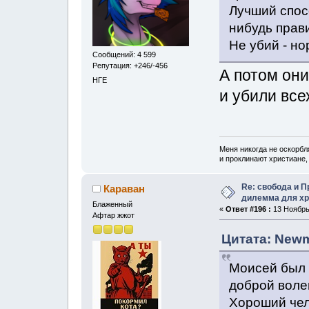
Лучший спосо
нибудь прав
Не убий - но
Сообщений: 4 599
Репутация: +246/-456
А потом он
НГЕ
и убили вс
Меня никогда не оскорбл
и проклинают христиане, 
Re: свобода и 
Караван
дилемма для хр
Блаженный
«
Ответ #196 :
13 Ноябрь,
Афтар жжот
Цитата: Newm
Моисей был 
доброй воле
Хороший чел