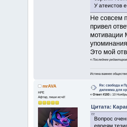
У атеистов е
Не совсем п
привел отве
мотивации 
упоминания 
Это мой отв
«
Последнее редактирова
Истина важнее обществе
Re: свобода и 
mrAVA
дилемма для хр
НРЕ
«
Ответ #193 :
10 Ноябрь,
Афтар, пиши исчё!
Цитата: Кара
Вопрос очен
евреям тези