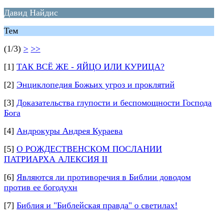
Давид Найдис
Тем
(1/3)
>
>>
[1]
ТАК ВСЁ ЖЕ - ЯЙЦО ИЛИ КУРИЦА?
[2]
Энциклопедия Божьих угроз и проклятий
[3]
Доказательства глупости и беспомощности Господа
Бога
[4]
Андрокуры Андрея Кураева
[5]
О РОЖДЕСТВЕНСКОМ ПОСЛАНИИ
ПАТРИАРХА АЛЕКСИЯ II
[6]
Являются ли противоречия в Библии доводом
против ее богодухн
[7]
Библия и "Библейская правда" о светилах!