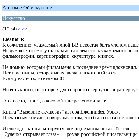
Атеизм > Об искусстве
Искусство
(1/134)
>
>>
Eleanor R
:
К сожалению, уважаемый мной ВВ перестал быть членом наше
Не думаю, что смогу стать заменителем столь уважаемого челов
фильмографии, картинографии, скульптуре, книгах.
Не помню, который фильм меня в последнее время вдохновил.
Нет и картины, которая меня ввела в некоторый экстаз.
Если у вас есть, то велком !!!
Но есть книги, от которых душа просто свернулась и развернула
Это, ессно, книга, о которой я не раз упоминала:
Книга "Вызовите акушерку" автора Дженнифер Уорф .
Прекрасная книжка, говорящая о том, что было плохо не только у
И еще одна книга, которую я, лично,не могла читать без слез:
«Зулейха открывает глаза» — роман российской писательницы 