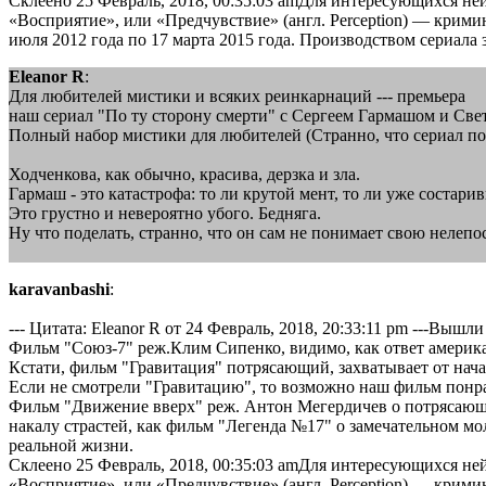
Склеено 25 Февраль, 2018, 00:35:03 amДля интересующихся н
«Восприятие», или «Предчувствие» (англ. Perception) — крим
июля 2012 года по 17 марта 2015 года. Производством сериала
Eleanor R
:
Для любителей мистики и всяких реинкарнаций --- премьера
наш сериал "По ту сторону смерти" с Сергеем Гармашом и Све
Полный набор мистики для любителей (Странно, что сериал по
Ходченкова, как обычно, красива, дерзка и зла.
Гармаш - это катастрофа: то ли крутой мент, то ли уже соста
Это грустно и невероятно убого. Бедняга.
Ну что поделать, странно, что он сам не понимает свою нелепо
karavanbashi
:
--- Цитата: Eleanor R от 24 Февраль, 2018, 20:33:11 pm ---Вышл
Фильм "Союз-7" реж.Клим Сипенко, видимо, как ответ америк
Кстати, фильм "Гравитация" потрясающий, захватывает от нача
Если не смотрели "Гравитацию", то возможно наш фильм понр
Фильм "Движение вверх" реж. Антон Мегердичев о потрясающи
накалу страстей, как фильм "Легенда №17" о замечательном м
реальной жизни.
Склеено 25 Февраль, 2018, 00:35:03 amДля интересующихся н
«Восприятие», или «Предчувствие» (англ. Perception) — крим