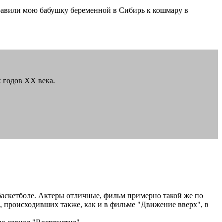
тправили мою бабушку беременной в Сибирь к кошмару в
 годов XX века.
баскетболе. Актеры отличные, фильм примерно такой же по
 происходивших также, как и в фильме "Движение вверх", в