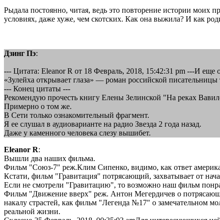
Рыдала постоянно, читая, ведь это повторение истории моих п
условиях, даже хуже, чем скотских. Как она выжила? И как ро
Дзинг Пэ
:
--- Цитата: Eleanor R от 18 Февраль, 2018, 15:42:31 pm ---И еще 
«Зулейха открывает глаза» — роман российской писательницы 
--- Конец цитаты ---
Рекомендую прочесть книгу Елены Зелинской "На реках Вавило
Примерно о том же.
В Сети только ознакомительный фрагмент.
Я ее слушал в аудиоварианте на радио Звезда 2 года назад.
Даже у каменного человека слезу вышибет.
Eleanor R
:
Вышли два наших фильма.
Фильм "Союз-7" реж.Клим Сипенко, видимо, как ответ америк
Кстати, фильм "Гравитация" потрясающий, захватывает от нача
Если не смотрели "Гравитацию", то возможно наш фильм понр
Фильм "Движение вверх" реж. Антон Мегердичев о потрясающи
накалу страстей, как фильм "Легенда №17" о замечательном м
реальной жизни.