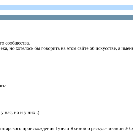
го сообщества.
ека, но хотелось бы говорить на этом сайте об искусстве, а име
сь:
 нас, но и у них :)
татарского происхождения Гузели Яхиной о раскулачивании 30-х