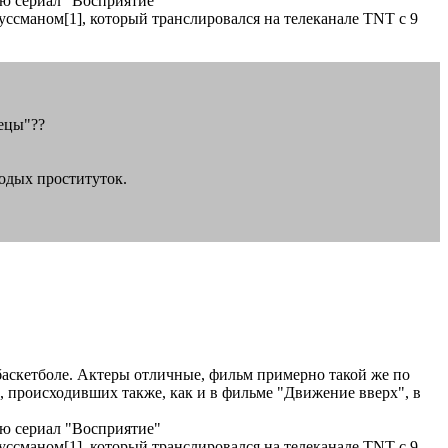
ую сериал "Восприятие"
ссманом[1], который транслировался на телеканале TNT с 9
вецы"??
лодых проституток.
баскетболе. Актеры отличные, фильм примерно такой же по
 происходивших также, как и в фильме "Движение вверх", в
ую сериал "Восприятие"
ссманом[1], который транслировался на телеканале TNT с 9