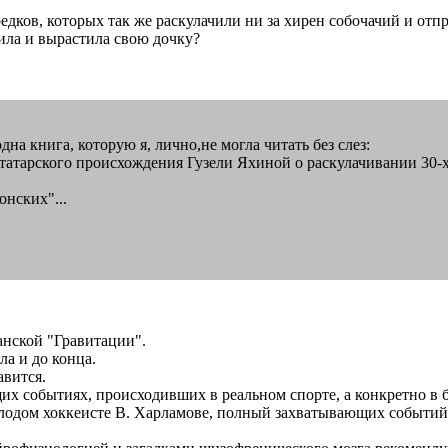
редков, которых так же раскулачили ни за хирен собочачий и о
дила и вырастила свою дочку?
одна книга, которую я, лично,не могла читать без слез:
татарского происхождения Гузели Яхиной о раскулачивании 30-х
нских"...
анской "Гравитации".
ла и до конца.
авится.
х событиях, происходивших в реальном спорте, а конкретно в 
олодом хоккеисте В. Харламове, полный захватывающих событий,