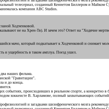
ейрофизиологией и загадками шизофренического мозга рекоменд
инальный телесериал, созданный Кеннетом Биллером и Майком Су
 занималась компания ABC Studios.
тланой Ходченковой.
казывают не на Хрен-Тв). И зачем это? Ответ на "Ходячие мерт
рившийся мачо, который подкатывает к Ходченковой и снимает мо
сть и ущербность в таком амплуа. Поезд ушел.
и два наших фильма.
анской "Гравитации".
ла и до конца.
авится.
х событиях, происходивших в реальном спорте, а конкретно в 
олодом хоккеисте В. Харламове, полный захватывающих событий,
ейрофизиологией и загадками шизофренического мозга рекоменд
инальный телесериал, созданный Кеннетом Биллером и Майком Су