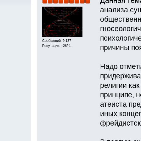
Данная тем
анализа су
общественн
гносеологич
психологиче
Сообщений: 9 137
причины поя
Репутация: +26/-1
Надо отмети
придержива
религии как
принципе, 
атеиста пре
иных конце
фрейдистско