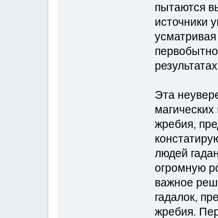
пытаются в
источники у
усматривая 
первобытног
результатах
Эта неувер
магических 
жребия, пр
констатирую
людей гада
огромную ро
важное реш
гадалок, пр
жребия. Пе