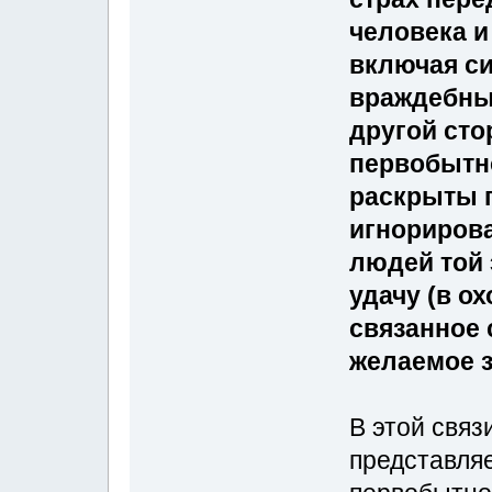
человека и
включая с
враждебны
другой сто
первобытн
раскрыты 
игнорирова
людей той 
удачу (в ох
связанное 
желаемое з
В этой связ
представля