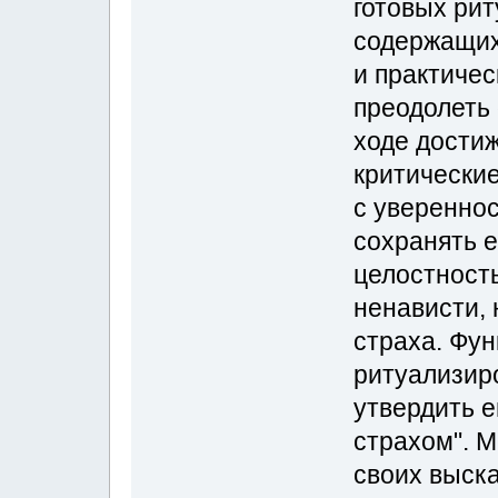
готовых рит
содержащих
и практиче
преодолеть
ходе дости
критические
с уверенно
сохранять е
целостность
ненависти, 
страха. Фун
ритуализир
утвердить е
страхом". М
своих выска