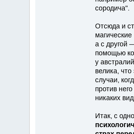
сородича".
Отсюда и ст
магические 
а с другой 
помощью кол
у австралий
велика, чт
случаи, ког
против него
никаких вид
Итак, с одн
психологич
страх пере