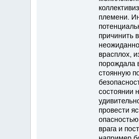
коллективи
племени. И
потенциальн
причинить в
неожиданног
врасплох, и
порождала 
стоянную п
безопасност
состоянии н
удивительно
провести я
опасностью
врага и пос
например бо