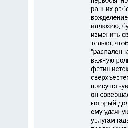
первобытно
ранних рабо
вожделение
иллюзию, б
изменить св
только, что
"распаленн
важную роль
фетишистск
сверхъесте
присутствуе
он соверша
который дол
ему удачную
услугам гад