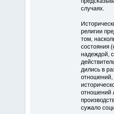
предсказыв
случаях.
Историческ
религии пре
том, наскол
состояния (
надеждой, 
действитель
дились в р
отношений, 
историческо
отношений 
производств
сужало соц