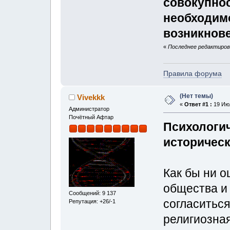
совокупно
необходим
возникнове
«
Последнее редактирова
Правила форума
(Нет темы)
Vivekkk
«
Ответ #1 :
19 Июл
Администратор
Почётный Афтар
Психологич
историческ
Как бы ни о
общества и 
Сообщений: 9 137
согласиться
Репутация: +26/-1
религиозна