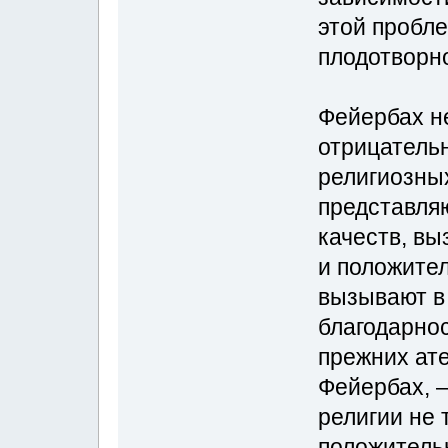
этой пробл
плодотворн
Фейербах н
отрицатель
религиозных
представля
качеств, в
и положите
вызывают в 
благодарнос
прежних ат
Фейербах, —
религии не 
положитель