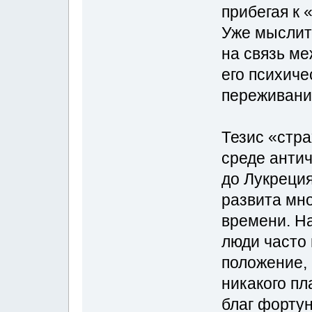
прибегая к
Уже мыслит
на связь ме
его психиче
переживани
Тезис «стра
среде анти
до Лукреция
развита мн
времени. На
люди часто 
положение, 
никакого пл
благ форту