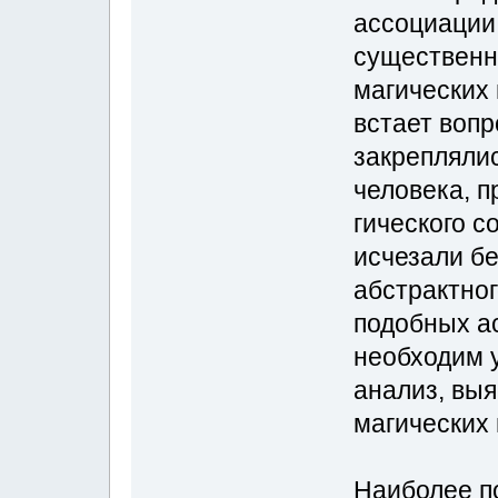
ассоциации
существенн
магических 
встает вопр
закреплялис
человека, п
гического с
исчезали бе
аб­страктно
подобных а
необхо­дим 
анализ, вы
магических 
Наиболее п