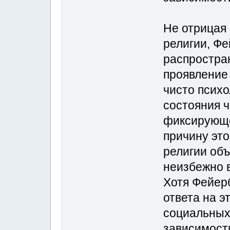
Не отрицая 
религии, Фе
распростра
проявление 
чисто психо
состояния ч
фиксирующе
причину это
религии объ
неизбежно в
Хотя Фейерб
ответа на э
социальных
зависимост