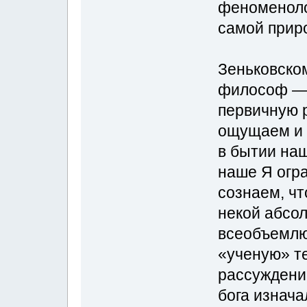
феноменолог
самой прир
Зеньковском
философ — 
первичную 
ощущаем и 
в бытии наш
наше Я огр
сознаем, чт
некой абсо
всеобъемлю
«ученую» т
рассуждений
бога изнач