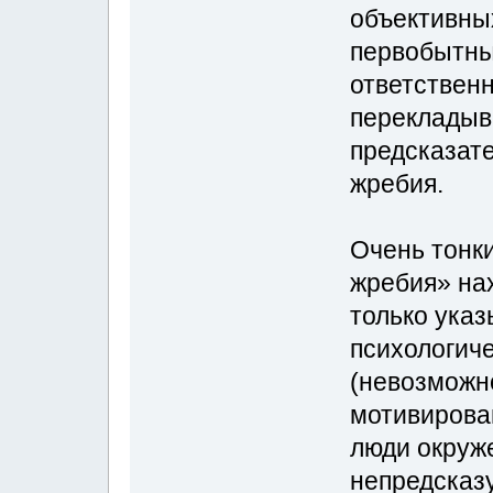
объективны
первобытный
ответствен
перекладыв
предсказат
жребия.
Очень тонки
жребия» нах
только указ
психологиче
(невозможн
мотивирован
люди окруж
непредсказ