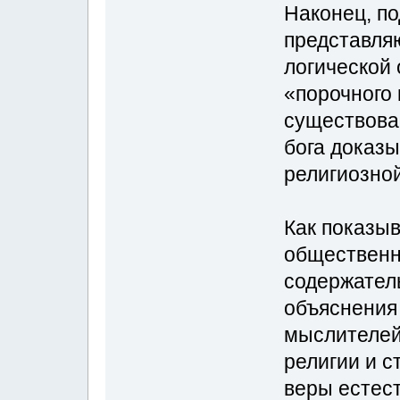
Наконец, п
представля
логической 
«порочного 
существова
бога доказ
религиозно
Как показы
общественн
содержател
объяснения
мыслителей,
религии и 
веры естес