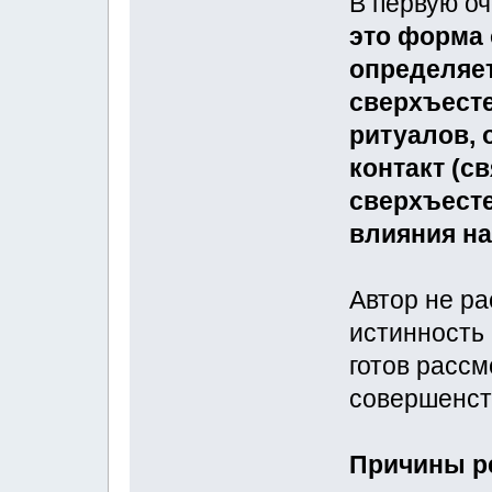
В первую о
это форма 
определяет
сверхъест
ритуалов, 
контакт (с
сверхъест
влияния н
Автор не р
истинность
готов рассм
совершенст
Причины ре