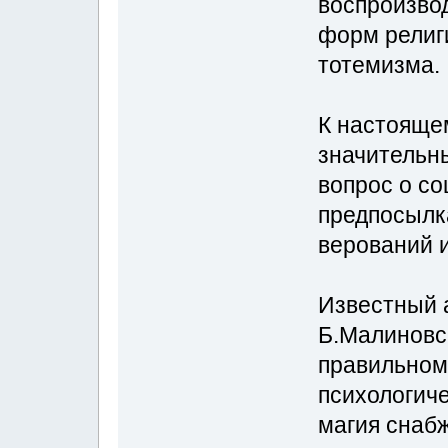
воспроизво
форм религ
тотемизма.
К настояще
значительн
вопрос о с
предпосылк
верований и
Известный 
Б.Малиновск
правильном
психологиче
магия снаб