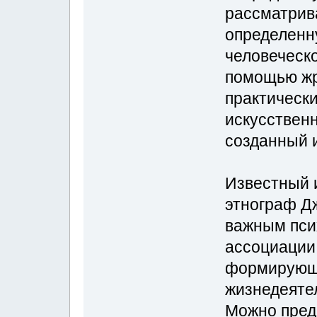
рассматрив
определенн
человеческо
помощью жр
практически
искусствен
созданный и
Известный 
этнограф Д
важным пси
ассоциации 
формирующи
жизнедеяте
Можно пред