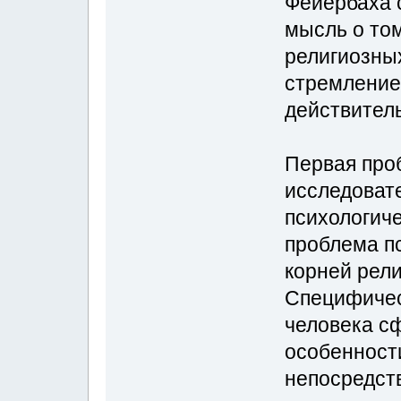
Фейербаха 
мысль о то
религиозны
стремление
действител
Первая проб
исследоват
психологиче
проблема п
корней рел
Специфичес
человека с
особенности
непосредст