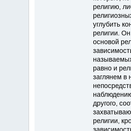
религию, л
религиозны
углубить ко
религии. Он
основой рел
зависимости
называемых
равно и рел
заглянем в 
непосредст
наблюдению
другого, со
захватываю
религии, кр
зависимост