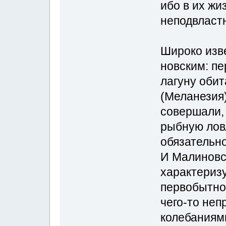
ибо в их ж
неподвласт
Широко изв
новским: п
лагуну оби
(Меланезия)
совершали, 
рыбную ловл
обязательн
И Малиновс
характеризу
первобытной
чего-то не
колебаниям