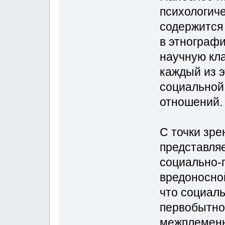
психологич
содержится 
в этнографи
научную кл
каждый из 
социальной
отношений.
С точки зр
представля
социально-
вредоносной
что социал
первобытно
межплеменн