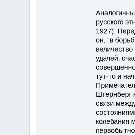
Аналогичны
русского эт
1927). Пер
он, "в борь
величество 
удачей, счас
совершенно
тут-то и на
Примечатель
Штернберг 
связи межд
состояниями
колебания 
первобытной