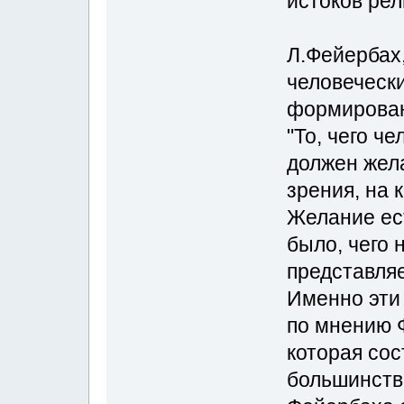
истоков рел
Л.Фейербах,
человеческ
формирован
"То, чего ч
должен жела
зрения, на 
Желание ест
было, чего 
представляе
Именно эти
по мнению Ф
которая сос
большинства