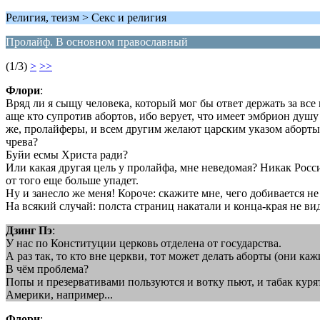
Религия, теизм > Секс и религия
Пролайф. В основном православный
(1/3)
>
>>
Флори
:
Вряд ли я сыщу человека, который мог бы ответ держать за все
аще кто супротив абортов, ибо верует, что имеет эмбрион душу
же, пролайферы, и всем другим желают царским указом аборты д
чрева?
Буйи есмы Христа ради?
Или какая другая цель у пролайфа, мне неведомая? Никак Рос
от того еще больше упадет.
Ну и занесло же меня! Короче: скажите мне, чего добивается не
На всякий случай: полста страниц накатали и конца-края не видн
Дзинг Пэ
:
У нас по Конституции церковь отделена от государства.
А раз так, то кто вне церкви, тот может делать аборты (они ка
В чём проблема?
Попы и презервативами пользуются и вотку пьют, и табак куря
Америки, например...
Флори
: