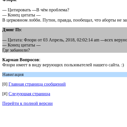
--- Цитировать ---В чём проблема?
--- Конец цитаты ---
В церковном лобби. Путин, правда, пообещал, что аборты не за
Дзинг Пэ
:
--- Цитата: Флори от 03 Апрель, 2018, 02:02:14 am ---всех веру
--- Конец цитаты ---
Где забанили?
Карман Вопросов
:
Флори имеет в виду верующих пользователей нашего сайта. :)
Навигация
[0]
Главная страница сообщений
[#]
Следующая страница
Перейти к полной версии