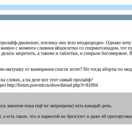
 пролайф-движение, поелику оно зело неоднородно. Однако хочу 
 живую с момента слияния яйцеклетки со сперматозоидом, тот пу
елать запретить, а такоже и таблетки, и спирали богомерзкие. В
сию-матушку от вымирания спасти хотят? Но тогда аборты по ме
 на словах, а на деле вот этот самый пролайф?
о http://forum.pravmir.ru/showthread.php?t=81894
жись законом пока ещё не запрещены) хоть каждый день.
т, а есть такие, что и наркотой не брезгуют и даже ей приторг