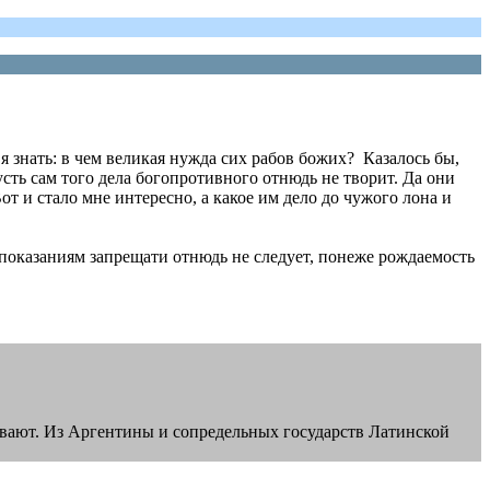
я знать: в чем великая нужда сих рабов божих? Казалось бы,
сть сам того дела богопротивного отнюдь не творит. Да они
от и стало мне интересно, а какое им дело до чужого лона и
дпоказаниям запрещати отнюдь не следует, понеже рождаемость
овывают. Из Аргентины и сопредельных государств Латинской