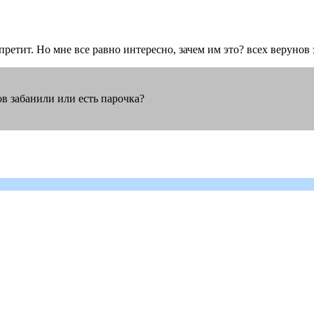
претит. Но мне все равно интересно, зачем им это? всех верунов
нов забанили или есть парочка?