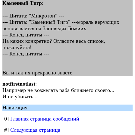
Каменный Тигр
:
--- Цитата: "Микротон" ---
--- Цитата: "Каменный Тигр" ---мораль верующих
основывается на Заповедях Божиих
--- Конец цитаты ---
На каких конкретно? Огласите весь список,
пожалуйста!
--- Конец цитаты ---
Вы и так их прекрасно знаете
notfirstnotlast
:
Например не возжелать раба ближнего своего...
И не убивать...
Навигация
[0]
Главная страница сообщений
[#]
Следующая страница