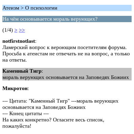
Атеизм > О психологии
На чём основывается мораль верующих?
(1/4)
>
>>
notfirstnotlast
:
Ламерский вопрос к вероющим посетителям форума.
Просьба к атеистам не отвечать не на вопрос, а только
на ответы.
Каменный Тигр
:
мораль верующих основывается на Заповедях Божиих
Микротон
:
--- Цитата: "Каменный Тигр" ---мораль верующих
основывается на Заповедях Божиих
--- Конец цитаты ---
На каких конкретно? Огласите весь список,
пожалуйста!