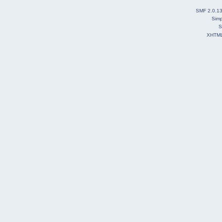
SMF 2.0.1
Simp
S
XHTM