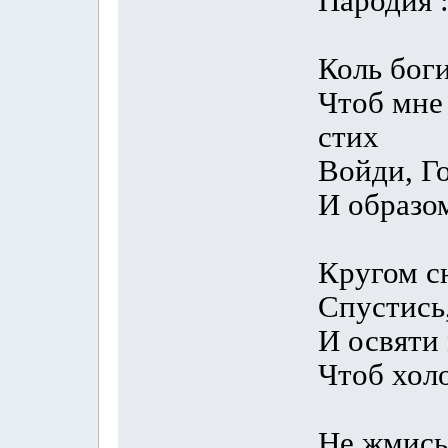
Пародия 
Коль боги
Чтоб мне 
стих
Войди, Г
И образо
Кругом сн
Спустись
И освяти 
Чтоб хол
Не жмись