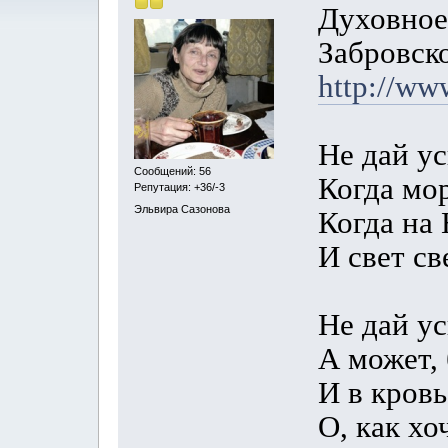
Духовное
Забровск
http://ww
Не дай ус
Сообщений: 56
Когда мо
Репутация: +36/-3
Эльвира Сазонова
Когда на 
И свет св
Не дай ус
А может,
И в кров
О, как хо