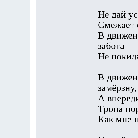
Не дай ус
Смежает о
В движен
забота
Не покид
В движен
замёрзну,
А впереди
Тропа пор
Как мне н