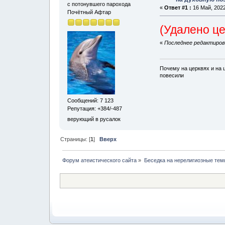
с потонувшего парохода
«
Ответ #1 :
16 Май, 2022
Почётный Афтар
(Удалено це
«
Последнее редактирова
Почему на церквях и на 
повесили
Сообщений: 7 123
Репутация: +384/-487
верующий в русалок
Страницы: [
1
]
Вверх
Форум атеистического сайта
»
Беседка на нерелигиозные тем