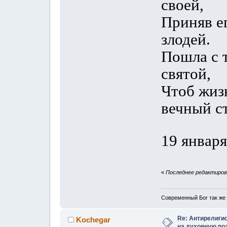
своей,
Приняв ег
злодей.
Пошла с 
святой,
Чтоб жиз
вечный ст
19 января
«
Последнее редактирова
Современный Бог так же 
Re: Антирелиги
Kochegar
на духовную по