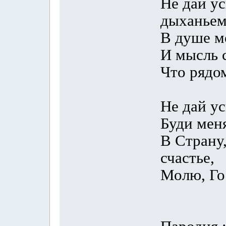
Не дай у
дыханьем
В душе м
И мысль с
Что рядом
Не дай ус
Буди меня
В Страну,
счастье,
Молю, Го