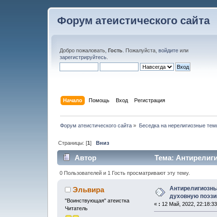
Форум атеистического сайта
Добро пожаловать,
Гость
. Пожалуйста,
войдите
или
зарегистрируйтесь
.
Начало
Помощь
Вход
Регистрация
Форум атеистического сайта
»
Беседка на нерелигиозные тем
Страницы: [
1
]
Вниз
Автор
Тема: Антирелиги
(Прочитано 14406 раз)
0 Пользователей и 1 Гость просматривают эту тему.
Антирелигиозны
Эльвира
духовную поэз
"Воинствующая" атеистка
«
:
12 Май, 2022, 22:18:3
Читатель