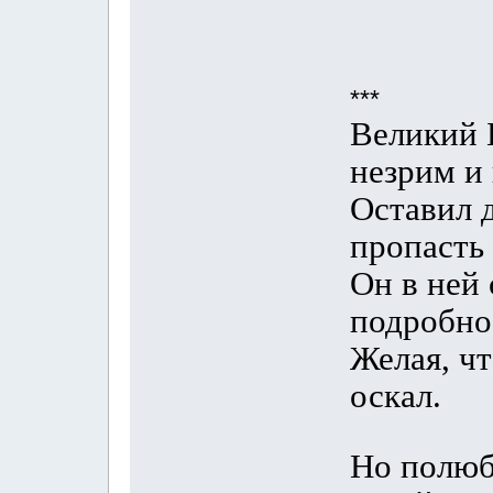
***
Великий Б
незрим и 
Оставил 
пропасть 
Он в ней
подробно
Желая, ч
оскал.
Но полюб