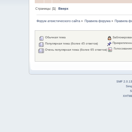
Страницы: [
1
]
Вверх
Форум атеистического сайта
»
Правила форума
»
Правила ф
Обычная тема
Заблокирова
Прикрепленн
Популярная тема (более 45 ответов)
Голосовани
Очень популярная тема (более 65 ответов)
SMF 2.0.1
Simp
S
XHTM