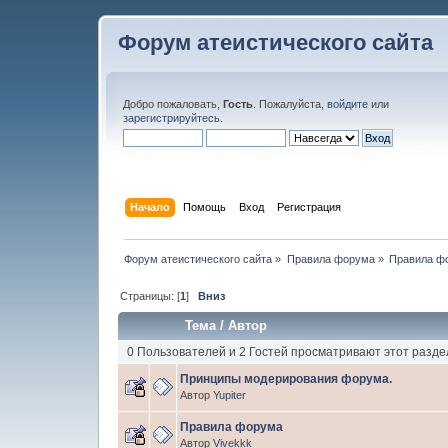
Форум атеистического сайта
Добро пожаловать,
Гость
. Пожалуйста,
войдите
или
зарегистрируйтесь
.
Начало
Помощь
Вход
Регистрация
Форум атеистического сайта
»
Правила форума
»
Правила ф
Страницы: [
1
]
Вниз
Тема
/
Автор
0 Пользователей и 2 Гостей просматривают этот разде
Принципы модерирования форума.
Автор
Yupiter
Правила форума
Автор
Vivekkk