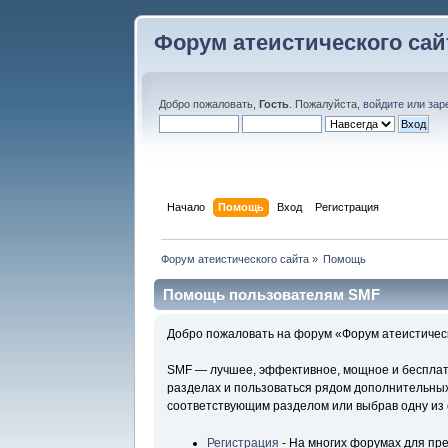
Форум атеистического сай
Добро пожаловать,
Гость
. Пожалуйста,
войдите
или
зар
Начало
Помощь
Вход
Регистрация
Форум атеистического сайта
»
Помощь
Помощь пользователям SMF
Добро пожаловать на форум «Форум атеистическ
SMF — лучшее, эффективное, мощное и бесплатн
разделах и пользоваться рядом дополнительных
соответствующим разделом или выбрав одну из 
Регистрация
- На многих форумах для пр