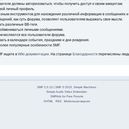
ватели должны авторизоваться, чтобы получить доступ к своим аккаунтам.
свой личный профиль.
езным инструментов для нахождения различной информации в сообщениях и 
бщений, как суть форума, позволяет пользователям выражать свои мысли.
ть различные BB-теги.
т обмениваться личными сообщениями.
еречисляются все пользователи форума.
вать в календаре события, праздники и дни рождения.
более популярные особенности SMF.
MF ищите в
Wiki-документации
. На странице
Благодарности
перечислены люди
SMF 2.0.13
|
SMF © 2015
,
Simple Machines
Simple Audio Video Embedder
SMFAds
for
Free Forums
XHTML
RSS
Мобильная версия