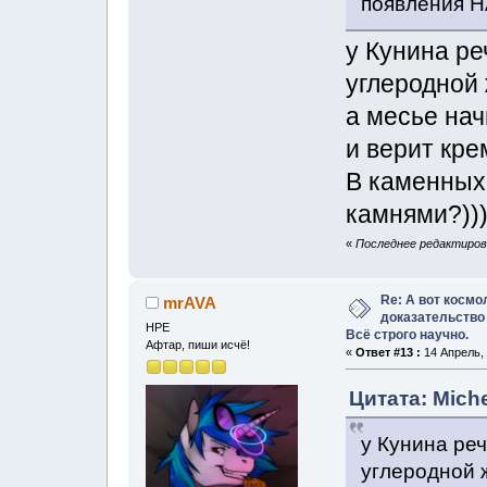
появления 
у Кунина ре
углеродной
а месье на
и верит кре
В каменных
камнями?))
«
Последнее редактирован
Re: А вот космо
mrAVA
доказательство
НРЕ
Всё строго научно.
Афтар, пиши исчё!
«
Ответ #13 :
14 Апрель, 
Цитата: Miche
у Кунина реч
углеродной 