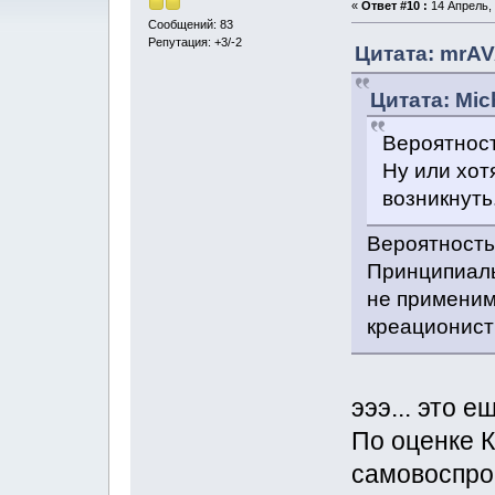
«
Ответ #10 :
14 Апрель, 
Сообщений: 83
Репутация: +3/-2
Цитата: mrAV
Цитата: Mic
Вероятност
Ну или хот
возникнуть
Вероятность
Принципиаль
не применима
креационист
эээ... это 
По оценке К
самовоспрои