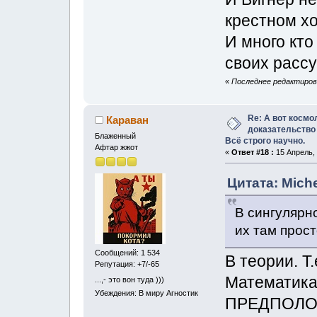
крестном хо
И много кто
своих рассу
«
Последнее редактирован
Re: А вот космо
Караван
доказательство
Блаженный
Всё строго научно.
Афтар жжот
«
Ответ #18 :
15 Апрель, 
Цитата: Miche
В сингулярн
их там прост
Сообщений: 1 534
В теории. Т.
Репутация: +7/-65
Математика 
...,- это вон туда )))
Убеждения: В миру Агностик
ПРЕДПОЛОЖ