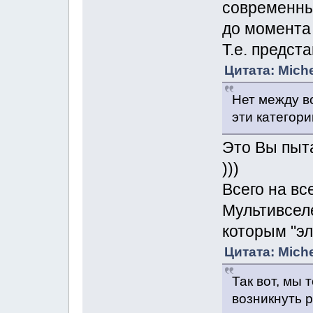
современны
до момента 
Т.е. предст
Цитата: Miche
Нет между в
эти категор
Это Вы пыта
)))
Всего на все
Мультивсел
которым "э
Цитата: Miche
Так вот, мы 
возникнуть р