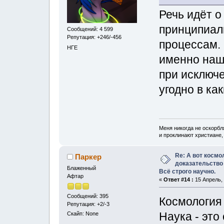
Речь идёт 
принципиал
Сообщений: 4 599
Репутация: +246/-456
процессам.
НГЕ
именно наш
при исключ
угодно в ка
Меня никогда не оскорбл
и проклинают христиане, 
Re: А вот космо
Паркер
доказательство
Блаженный
Всё строго научно.
Афтар
«
Ответ #14 :
15 Апрель, 
Сообщений: 395
Космология 
Репутация: +2/-3
Наука - это
Скайп: None