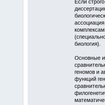
Если строго
диссертаци
биологичес
ассоциация
комплексам
(специальн
биология).
Основные и
сравнитель
геномов и 
функций ге
сравнитель
филогенетич
математиче