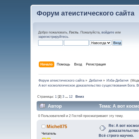
Форум атеистического сайта
Добро пожаловать,
Гость
. Пожалуйста,
войдите
или
зарегистрируйтесь
.
Начало
Помощь
Вход
Регистрация
Форум атеистического сайта
»
Дебатня
»
Изба-Дебатня 
(Мод
А вот космологическое доказательство существования Бога. В
Страницы:
1
[
2
]
3
...
12
Вниз
Автор
Тема: А вот косм
строго научно. (Прочитано 123577 раз)
0 Пользователей и 2 Гостей просматривают эту тему.
Re: А вот космо
Michell75
доказательство
Читатель
Всё строго научно.