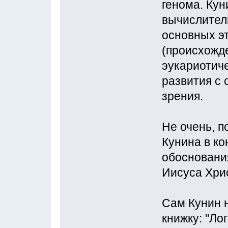
генома. Кун
вычислител
основных э
(происхожд
эукариотиче
развития с 
зрения.
Не очень, п
Кунина в ко
обоснования
Иисуса Хрис
Сам Кунин 
книжку: "Ло