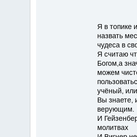
Я в топике 
назвать мес
чудеса в с
Я считаю ч
Богом,а зна
можем чист
пользоватьс
учёный, ил
Вы знаете,
верующим.
И Гейзенбер
молитвах
И Вигнер не