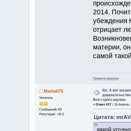
происхожден
2014. Почит
убеждения К
отрицает лю
Возникнове
материи, о
самой такой
Правила форума
Re: А вот космо
Michell75
доказательство
Читатель
Всё строго научно.
«
Ответ #17 :
15 Апрель, 
Сообщений: 83
Репутация: +3/-2
Цитата: mrAV
какой угодно