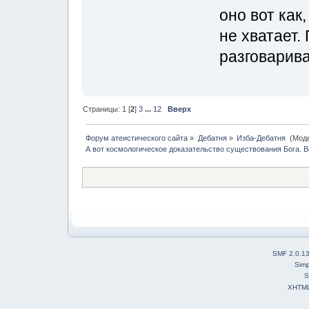
оно вот как
не хватает.
разговарива
Страницы:
1
[
2
]
3
...
12
Вверх
Форум атеистического сайта
»
Дебатня
»
Изба-Дебатня 
(Мод
А вот космологическое доказательство существования Бога. В
SMF 2.0.1
Simp
S
XHTM