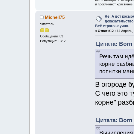
Меня никогда не оскорбл
и проклинают христиане, 
Re: А вот космо
Michell75
доказательство
Читатель
Всё строго научно.
«
Ответ #12 :
14 Апрель, 
Сообщений: 83
Репутация: +3/-2
Цитата: Born 
Речь там идё
корне разби
попытки ман
В огороде б
С чего это 
корне" разб
Цитата: Born 
Вычисления 