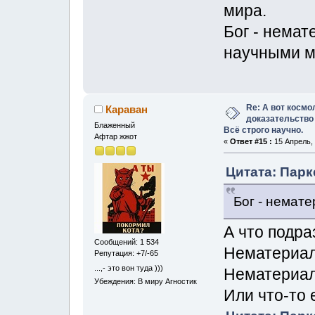
мира.
Бог - немат
научными м
Re: А вот космо
Караван
доказательство
Блаженный
Всё строго научно.
Афтар жжот
«
Ответ #15 :
15 Апрель, 
Цитата: Парк
Бог - немате
А что подр
Сообщений: 1 534
Нематериал
Репутация: +7/-65
...,- это вон туда )))
Нематериале
Убеждения: В миру Агностик
Или что-то