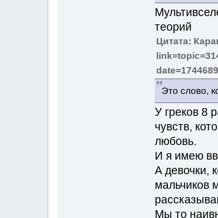
Мультивсел
теорий
Цитата: Кара
link=topic=
date=174468
Это слово, к
У греков 8 
чувств, кот
любовь.
И я имею вв
А девочки, 
мальчиков 
рассказываю
Мы то наивн