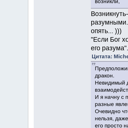
возникли,
Возникнуть-
разумными. 
опять... )))
"Если Бог х
его разума".
Цитата: Miche
Предположим
дракон.
Невидимый д
взаимодейст
И я начну с
разные явлен
Очевидно что
нельзя, даже
его просто н