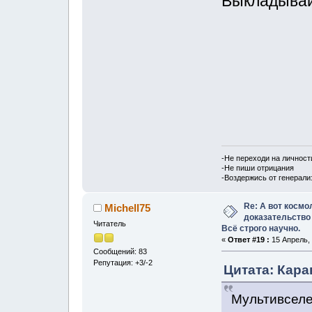
Выкладыва
-Не переходи на личност
-Не пиши отрицания
-Воздержись от генерали
Re: А вот космо
Michell75
доказательство
Читатель
Всё строго научно.
«
Ответ #19 :
15 Апрель, 
Сообщений: 83
Репутация: +3/-2
Цитата: Кара
Мультивселе