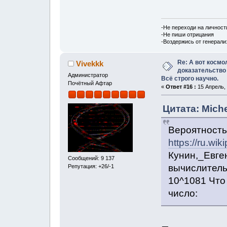
-Не переходи на личност
-Не пиши отрицания
-Воздержись от генерали
Re: А вот космо
Vivekkk
доказательство
Администратор
Всё строго научно.
Почётный Афтар
«
Ответ #16 :
15 Апрель, 
Цитата: Miche
Вероятность
https://ru.wik
Кунин,_Евге
Сообщений: 9 137
вычислительн
Репутация: +26/-1
10^1081 Что
число: