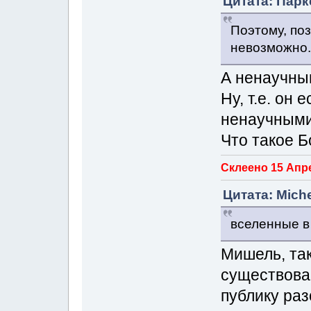
Цитата: Парк
Поэтому, по
невозможно.
А ненаучны
Ну, т.е. он 
ненаучными
Что такое Б
Склеено 15 Апре
Цитата: Miche
вселенные в
Мишель, так
существован
публику раз