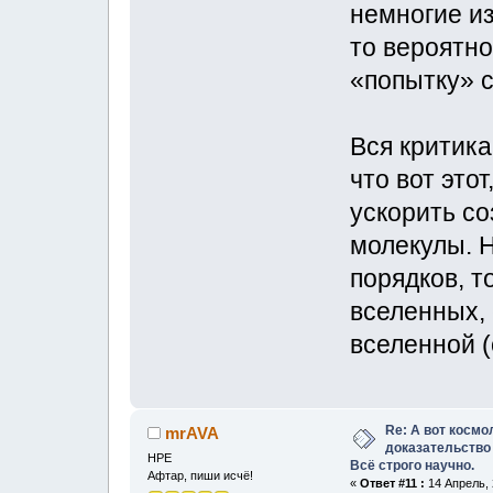
немногие из
то вероятно
«попытку» с
Вся критика
что вот этот
ускорить с
молекулы. 
порядков, т
вселенных, 
вселенной (
Re: А вот космо
mrAVA
доказательство
НРЕ
Всё строго научно.
Афтар, пиши исчё!
«
Ответ #11 :
14 Апрель, 