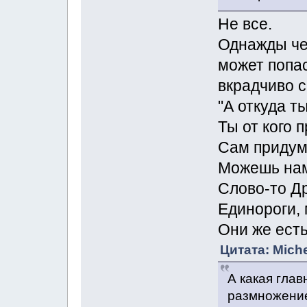
Не все.
Однажды че
может попас
вкрадчиво с
"А откуда т
Ты от кого 
Сам приду
Можешь нам
Слово-то Д
Единороги,
Они же ест
Цитата: Miche
А какая глав
размножени