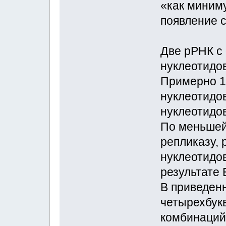
«как миним
появление 
Две рРНК с
нуклеотидов
Примерно 1
нуклеотидов
нуклеотидов
По меньшей
репликазу,
нуклеотидов
результате 
В приведен
четырехбук
комбинаций