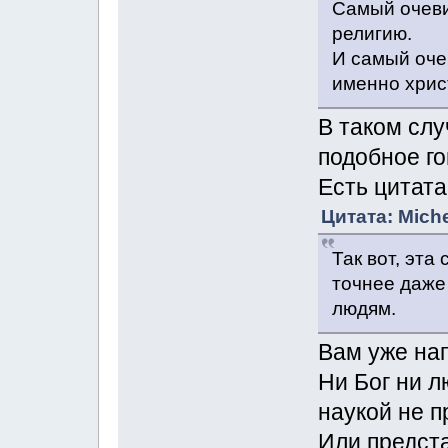
Самый очеви
религию.
И самый оче
именно хрис
В таком слу
подобное го
Есть цитата
Цитата: Miche
Так вот, эта
точнее даже
людям.
Вам уже на
Ни Бог ни л
наукой не п
Или предст