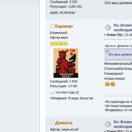
Сообщений: 3 315
Это ваш уровень
Репутация: +126/-101
ШМА, ИСРАЭЛЬ!
Re: Возмо
Караван
необходим
Блаженный
«
Ответ #11 :
21 М
Афтар жжот
Цитата: Димагог о
Это ваш уровень
Феноменальный 
Сногсшибательн
Гениально!
Атеистично!
Сообщений: 1 534
Репутация: +7/-65
...,- это вон туда )))
Убеждения: В миру Агностик
-Не переходи на 
-Не пиши отрицан
-Воздержись от г
Re: Возмо
Димагог
необходим
Афтар, пиши исчё!
«
Ответ #12 :
21 М