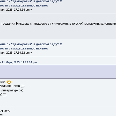
жна ли "демократия" в детском саду? О
ости самодержавия, о наивнос
арт, 2025, 17:24:14 pm »
о предания Николашки анафеме за уничтожение русской монархии, канонизиру
жна ли "демократия" в детском саду? О
ости самодержавия, о наивнос
арт, 2025, 17:59:12 pm »
т 21 Март, 2025, 17:24:14 pm
имаю.
больше никто. )))
 литературное).
? )))
личности
ия