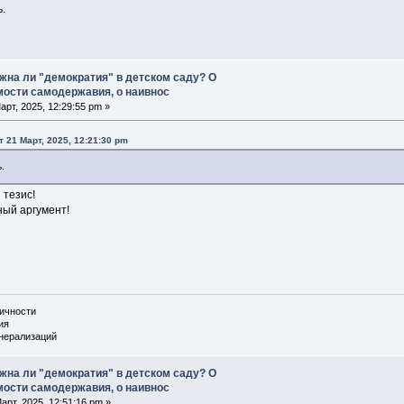
.
жна ли "демократия" в детском саду? О
ости самодержавия, о наивнос
арт, 2025, 12:29:55 pm »
т 21 Март, 2025, 12:21:30 pm
.
тезис!
ый аргумент!
личности
ия
енерализаций
жна ли "демократия" в детском саду? О
ости самодержавия, о наивнос
арт, 2025, 12:51:16 pm »