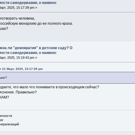
ости самодержавия, о наивнос
арт, 2025, 15:17:39 pm »
готворить человека,
оссийскую монархию до ее полного краха.
ешаю?
жна ли "демократия" в детском саду? О
ости самодержавия, о наивнос
арт, 2025, 15:19:43 pm »
т 21 Март, 2025, 15:17:39 pm
ешаю?
ждаете, что мало что понимаете в происходящем сейчас?
яснение. Правильно?
 НАМ?
личности
ия
енерализаций