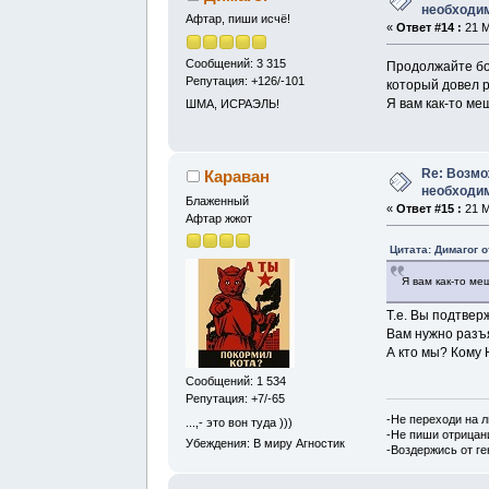
необходим
Афтар, пиши исчё!
«
Ответ #14 :
21 М
Сообщений: 3 315
Продолжайте бо
Репутация: +126/-101
который довел р
Я вам как-то м
ШМА, ИСРАЭЛЬ!
Re: Возмо
Караван
необходим
Блаженный
«
Ответ #15 :
21 М
Афтар жжот
Цитата: Димагог о
Я вам как-то м
Т.е. Вы подтвер
Вам нужно разъ
А кто мы? Кому
Сообщений: 1 534
Репутация: +7/-65
-Не переходи на 
...,- это вон туда )))
-Не пиши отрицан
Убеждения: В миру Агностик
-Воздержись от г