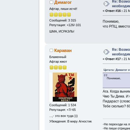
Re: Возмо
Димагог
необходим
Афтар, пиши исчё!
«
Ответ #16 :
21 М
Сообщений: 3 315
Понимаю,
Репутация: +126/-101
что РПЦ, вмест
ШМА, ИСРАЭЛЬ!
Re: Возмо
Караван
необходим
Блаженный
«
Ответ #17 :
21 М
Афтар жжот
Цитата: Димагог о
Понимаю,
Ага. Когда вын
Чмо Ты Дима. И 
Пидараст (слово
Сообщений: 1 534
Тебе сколько? 60
Репутация: +7/-65
...,- это вон туда )))
Убеждения: В миру Агностик
-Не переходи на 
-Не пиши отрицан