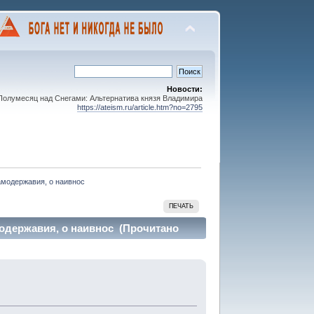
Новости:
олумесяц над Снегами: Альтернатива князя Владимира
https://ateism.ru/article.htm?no=2795
амодержавия, о наивнос
ПЕЧАТЬ
одержавия, о наивнос (Прочитано