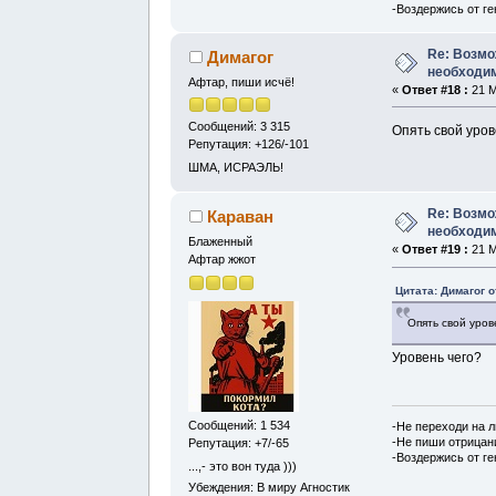
-Воздержись от г
Re: Возмо
Димагог
необходим
Афтар, пиши исчё!
«
Ответ #18 :
21 М
Сообщений: 3 315
Опять свой уро
Репутация: +126/-101
ШМА, ИСРАЭЛЬ!
Re: Возмо
Караван
необходим
Блаженный
«
Ответ #19 :
21 М
Афтар жжот
Цитата: Димагог о
Опять свой уро
Уровень чего?
Сообщений: 1 534
-Не переходи на 
-Не пиши отрицан
Репутация: +7/-65
-Воздержись от г
...,- это вон туда )))
Убеждения: В миру Агностик