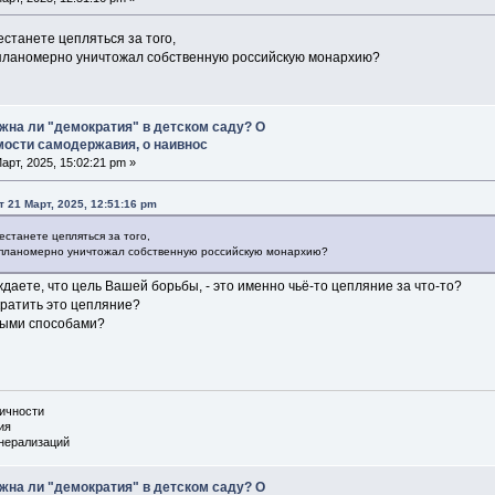
естанете цепляться за того,
а планомерно уничтожал собственную российскую монархию?
жна ли "демократия" в детском саду? О
ости самодержавия, о наивнос
арт, 2025, 15:02:21 pm »
т 21 Март, 2025, 12:51:16 pm
естанете цепляться за того,
а планомерно уничтожал собственную российскую монархию?
ждаете, что цель Вашей борьбы, - это именно чьё-то цепляние за что-то?
кратить это цепляние?
быми способами?
личности
ия
енерализаций
жна ли "демократия" в детском саду? О