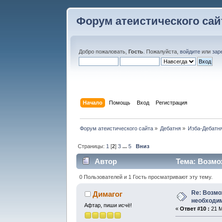
Форум атеистического сай
Добро пожаловать,
Гость
. Пожалуйста,
войдите
или
зар
Начало
Помощь
Вход
Регистрация
Форум атеистического сайта
»
Дебатня
»
Изба-Дебатня
Страницы:
1
[
2
]
3
...
5
Вниз
Автор
Тема: Возмо
59587 раз)
0 Пользователей и 1 Гость просматривают эту тему.
Re: Возмо
Димагог
необходим
Афтар, пиши исчё!
«
Ответ #10 :
21 М