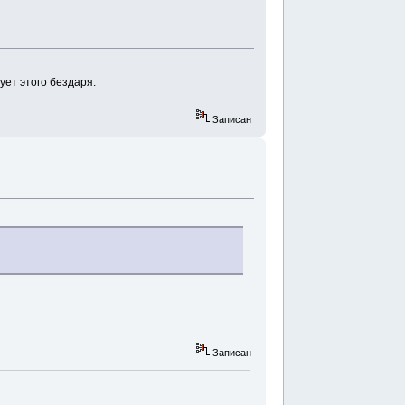
ет этого бездаря.
Записан
Записан