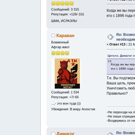
Сообщений: 3 315
Когда же вы пер
Репутация: +126/-101
кто с 1896 год
ШМА, ИСРАЭЛЬ!
Re: Возмо
Караван
необходим
Блаженный
«
Ответ #13 :
21 М
Афтар жжот
Цитата: Димагог о
Когда же вы пер
кто с 1896 год
Т.е. Вы подтвер
Ваша цель, пре
Уничтожить лю
Сообщений: 1 534
Правильно?
Репутация: +7/-65
...,- это вон туда )))
Убеждения: В миру Агностик
-Не переходи на 
-Не пиши отрицан
-Воздержись от г
Re: Возмо
Димагог