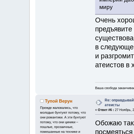
миру
Очень хоро
предъявите
существован
в следующе
и разгромит
атеистов в 
Ваша свобода заканчивае
Re: оправдывай
Тупой Верун
атеисты
Прежде жаловались, что
«
Ответ #6 :
27 Ноябрь, 2
молодые бунтуют потому, что
они романтики. А эти бунтуют
Обожаю таки
потому, что они циники –
пошлые, прозаичные,
посмеяться
помешанные на технике и