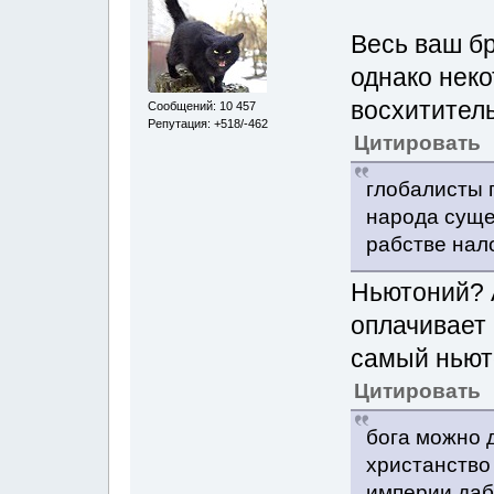
Весь ваш б
однако неко
восхитител
Сообщений: 10 457
Репутация: +518/-462
Цитировать
глобалисты 
народа суще
рабстве нал
Ньютоний? А
оплачивает 
самый ньюто
Цитировать
бога можно д
христанство
империи даб