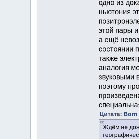
одно из до
ньютония э
позитронэл
этой пары и
а ещё нево
состоянии 
также элект
аналогия м
звуковыми 
поэтому пр
произведен
специальна
Цитата: Born 
Ждём не дож
географичес