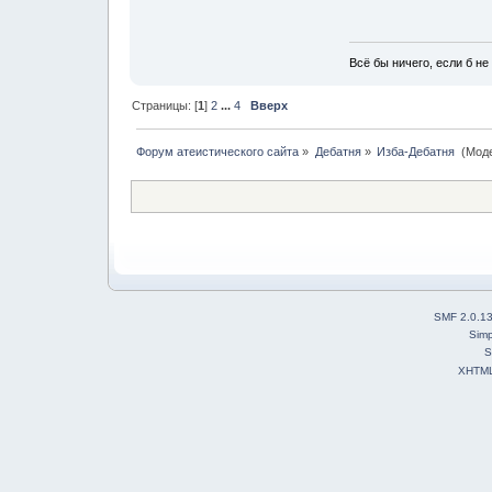
Всё бы ничего, если б не 
Страницы: [
1
]
2
...
4
Вверх
Форум атеистического сайта
»
Дебатня
»
Изба-Дебатня 
(Мод
SMF 2.0.1
Simp
S
XHTM