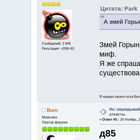
Цитата: Park
А змей Горы
Змей Горыны
Сообщений: 2 945
Репутация: +209/-63
миф.
Я же спраш
существова
Я назвал своего кота Бог
Re: оправдывай
Born
атеисты
Moderator
«
Ответ #5 :
26 Ноябрь, 2
Оратор форума
д85