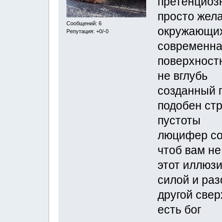
претенциоз
просто жел
Сообщений: 6
окружающи
Репутация: +0/-0
современна
поверхностн
не вглубь
созданный 
подобен стр
пустоты
люцифер со
чтоб вам не
этот иллюз
силой и ра
другой свер
есть бог