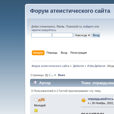
Форум атеистического сайта
Добро пожаловать,
Гость
. Пожалуйста,
войдите
или
зарегистрируйтесь
.
Начало
Помощь
Вход
Регистрация
Форум атеистического сайта
»
Дебатня
»
Изба-Дебатня 
(Мод
Страницы: [
1
]
2
...
4
Вниз
Автор
Тема: оправдывай
0 Пользователей и 2 Гостей просматривают эту тему.
оправдывайтесь
д85
«
:
26 Ноябрь, 2022,
Молодой