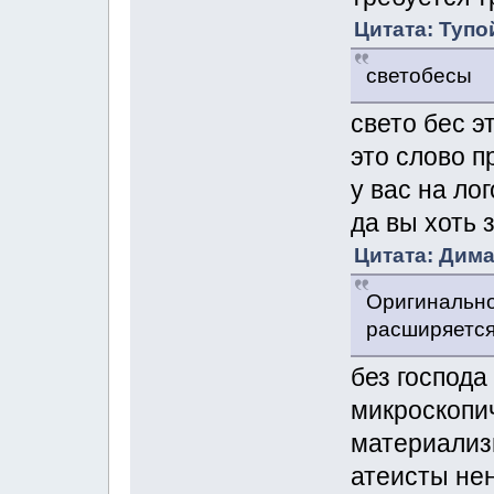
Цитата: Тупо
светобесы
свето бес э
это слово п
у вас на ло
да вы хоть 
Цитата: Дима
Оригинально
расширяется
без господа
микроскопич
материализ
атеисты нен