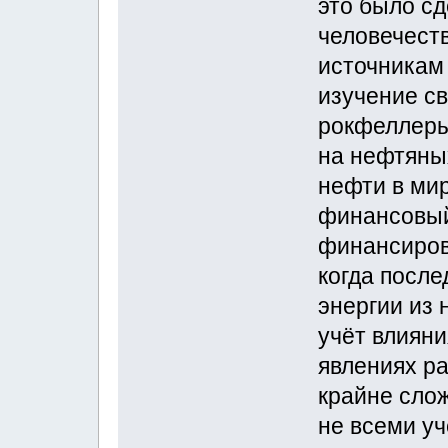
это было с
человечест
источникам
изучение с
рокфеллеры
на нефтяных
нефти в мир
финансовый
финансиров
когда после
энергии из 
учёт влияни
явлениях ра
крайне сло
не всеми у