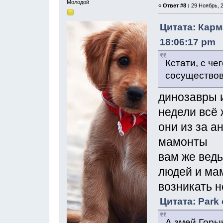
Молодой
«
Ответ #8 :
29 Ноябрь, 2
Цитата: Карм
18:06:17 pm
Кстати, с че
сосущество
динозавры и
недели всё 
они из за а
мамонты
вам же вед
людей и мам
возникать н
Цитата: Park 
А змей Горы