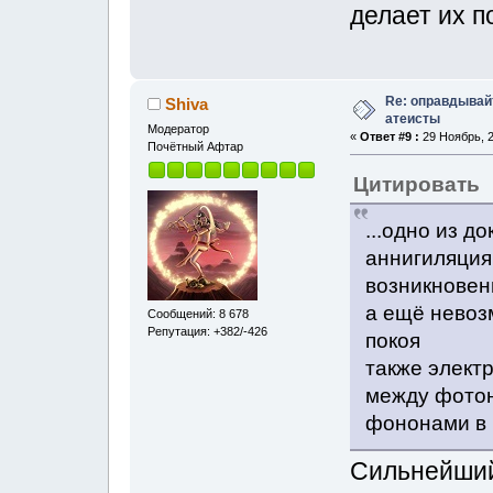
делает их 
Re: оправдывай
Shiva
атеисты
Модератор
«
Ответ #9 :
29 Ноябрь, 2
Почётный Афтар
Цитировать
...одно из д
аннигиляция
возникновен
а ещё невоз
Сообщений: 8 678
Репутация: +382/-426
покоя
также элект
между фотон
фононами в 
Сильнейший 