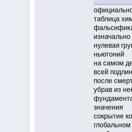
официально
таблица хи
фальсифик
изначально
нулевая гру
ньютоний
на самом де
всей подли
после смер
убрав из н
фундамента
значения
сокрытие к
глобальном