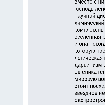
вместе с н
господь лег
научной ди
химический
комплексны
вселенная р
и она неког
которую пос
логическая
дарвинизм 
евгеника г
мировую во
стоит поеха
звёздное не
распрострон