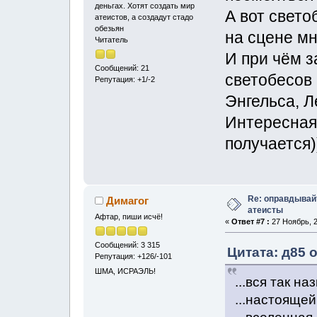
деньгах. Хотят создать мир
А вот свето
атеистов, а создадут стадо
обезьян
на сцене м
Читатель
И при чём з
Сообщений: 21
светобесов 
Репутация: +1/-2
Энгельса, Л
Интересная
получается)
Re: оправдывай
Димагог
атеисты
Афтар, пиши исчё!
«
Ответ #7 :
27 Ноябрь, 2
Сообщений: 3 315
Цитата: д85 о
Репутация: +126/-101
ШМА, ИСРАЭЛЬ!
...вся так н
...настоящей