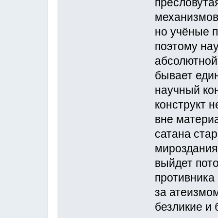
пресловутая
механизмов
но учёные п
поэтому нау
абсолютной
бывает ед
научный ко
конструкт 
вне матери
сатана стар
мироздания 
выйдет пото
противника
за атеизмо
безликие и