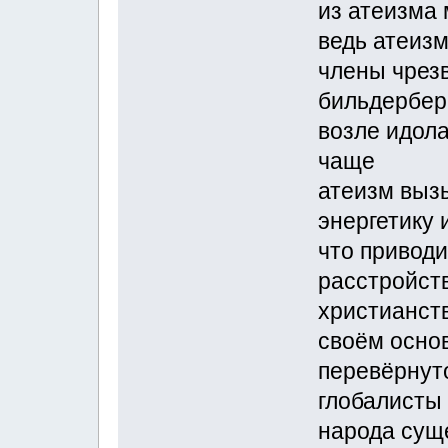
из атеизма
ведь атеизм
члены чрез
бильдерберг
возле идол
чаще
атеизм выз
энергетику 
что привод
расстройст
христианст
своём осно
перевёрнут
глобалисты
народа сущ