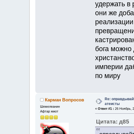
удержать в 
они же доба
реализации
превращени
кастрирова
бога можно 
христанств
империи да
по миру
Re: оправдывай
Карман Вопросов
атеисты
Шемелеанин
«
Ответ #1 :
26 Ноябрь, 2
Афтар жжот
Цитата: д85