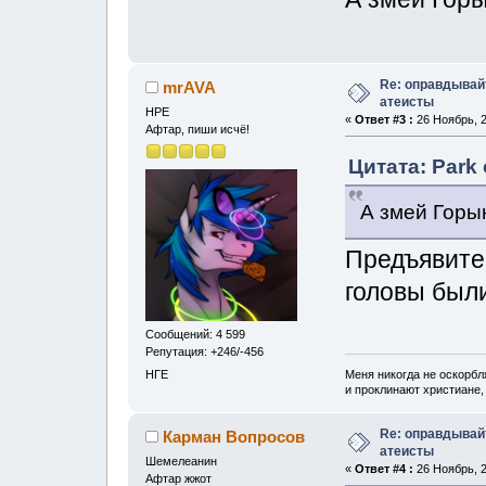
Re: оправдывай
mrAVA
атеисты
НРЕ
«
Ответ #3 :
26 Ноябрь, 2
Афтар, пиши исчё!
Цитата: Park 
А змей Горы
Предъявите 
головы был
Сообщений: 4 599
Репутация: +246/-456
Меня никогда не оскорбл
НГЕ
и проклинают христиане, 
Re: оправдывай
Карман Вопросов
атеисты
Шемелеанин
«
Ответ #4 :
26 Ноябрь, 2
Афтар жжот