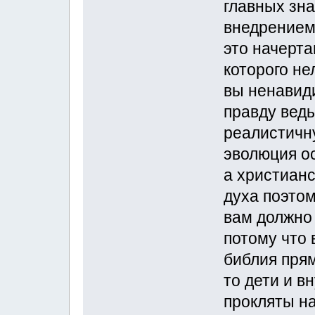
главных зна
внедрением
это начерта
которого не
вы ненавид
правду ведь
реалистичн
эволюция о
а христиан
духа поэто
вам должно 
потому что 
библия прям
то дети и в
прокляты н