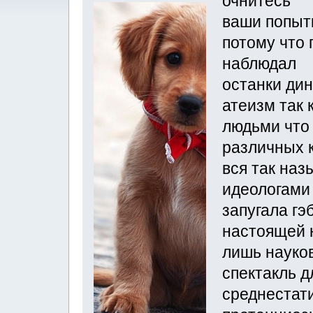
очнитесь
ваши попыт
потому что 
наблюдал
останки ди
атеизм так 
людьми что
различных 
вся так наз
идеологами 
запугала гэ
настоящей н
лишь науко
спектакль д
среднестати