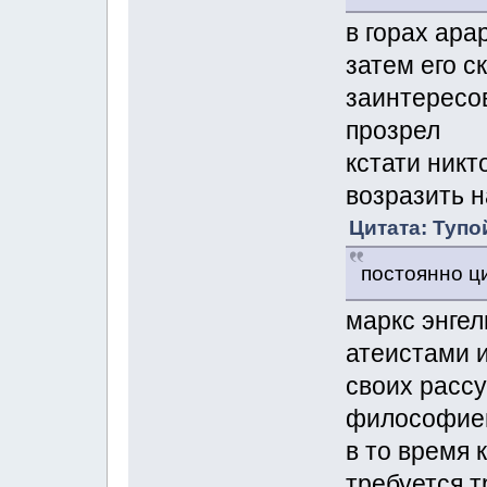
в горах ара
затем его с
заинтересо
прозрел
кстати никт
возразить н
Цитата: Тупо
постоянно ц
маркс энгел
атеистами и
своих расс
философие
в то время 
требуется т