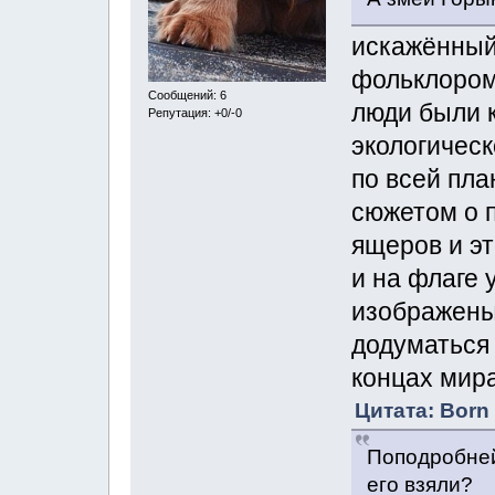
искажённый
фольклором 
Сообщений: 6
люди были 
Репутация: +0/-0
экологичес
по всей пла
сюжетом о п
ящеров и э
и на флаге 
изображены
додуматься
концах мир
Цитата: Born 
Поподробней
его взяли?