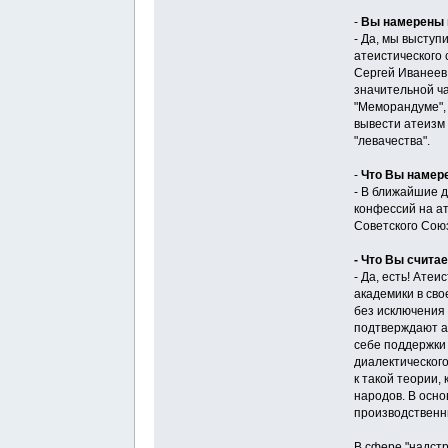
-
Вы намерены п
- Да, мы выступ
атеистического
Сергей Иванеев
значительной ч
"Меморандуме",
вывести атеизм
"левачества".
-
Что Вы намер
- В ближайшие д
конфессий на а
Советского Сою
- Что Вы счита
- Да, есть! Ате
академики в сво
без исключения 
подтверждают ат
себе поддержки
диалектического
к такой теории
народов. В осно
производственн
В сфере "надстр