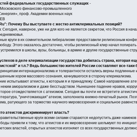
остей федеральных государственных служащих
-
 Московского финансово-промышленного
Синергия», проф. Академии военных наук
ЕЕВ
Ru": Почему Вы выступаете с жестко антиклерикальных позиций?
в
: Сегодня, наверное, уже ни для кого не является секретом, что Россия в нач
редневековья.
ные круги в их сомнительном либерализме предоставили религиозным конфес
ободу. Этого оказалось достаточно, чтобы религиозный клир начал попират
устремился в школы, вузы, больницы, в армию и другие государственные стр
успехов в деле клерикализации государства добилась страна, которая ещ
истской" и т.п.? Ведь большинство жителей России составляют все-таки
принципам интернационализма и толерантности остались верны подлинные и
шенным хором массового сознания, качнувшегося в сторону клерикализма.
ние испытывают атеисты, к которым я и принадлежу. Самоё направление ате
 неким аморализмом и даже бесстыдством. Нынешнее падение нравов, корруп
оторое отождествляется с атеизмом. Сегодня вы почти не встретите атеистич
итература, "уничтожающая" атеизм, заполонила книжно-печатный рынок. Поэ
зма, ратующего за торжество научного мировоззрения и социальное равенств
что атеистов дискриминирует власть?
равительственные круги всеми силами стараются недопустить даже намеков н
ободы привели к тому, что атеистов и их мировоззрение шельмуют по иници
ветских властей, открытых атеистов изгоняют со всех государственных долж