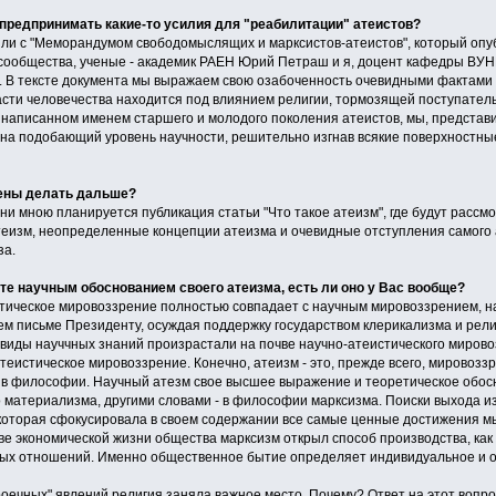
редпринимать какие-то усилия для "реабилитации" атеистов?
или с "Меморандумом свободомыслящих и марксистов-атеистов", который опуб
 сообщества, ученые - академик РАЕН Юрий Петраш и я, доцент кафедры ВУ
. В тексте документа мы выражаем свою озабоченность очевидными фактами 
асти человечества находится под влиянием религии, тормозящей поступател
 написанном именем старшего и молодого поколения атеистов, мы, представ
 на подобающий уровень научности, решительно изгнав всякие поверхностны
ены делать дальше?
ни мною планируется публикация статьи "Что такое атеизм", где будут рас
теизм, неопределенные концепции атеизма и очевидные отступления самого а
за.
ете научным обоснованием своего атеизма, есть ли оно у Вас вообще?
истическое мировоззрение полностью совпадает с научным мировоззрением, н
ем письме Президенту, осуждая поддержку государством клерикализма и рели
виды науччных знаний произрастали на почве научно-атеистического мирово
еистическое мировоззрение. Конечно, атеизм - это, прежде всего, мировозз
 в философии. Научный атезм свое высшее выражение и теоретическое обо
 материализма, другими словами - в философии марксизма. Поиски выхода из
, которая сфокусировала в своем содержании все самые ценные достижения 
ве экономической жизни общества марксизм открыл способ производства, как
ых отношений. Именно общественное бытие определяет индивидуальное и 
оечных" явлений религия заняла важное место. Почему? Ответ на этот вопро