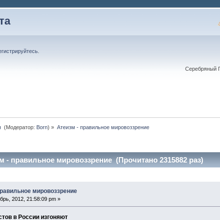
та
егистрируйтесь
.
Серебряный П
 
(Модератор:
Born
) »
Атеизм - правильное мировоззрение
м - правильное мировоззрение (Прочитано 2315882 раз)
правильное мировоззрение
рь, 2012, 21:58:09 pm »
тов в России изгоняют