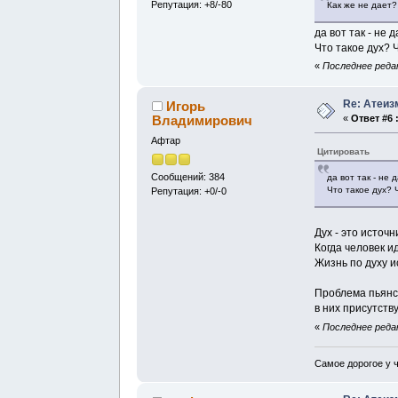
Репутация: +8/-80
Как же не дает?
да вот так - не д
Что такое дух? 
«
Последнее редак
Re: Атеиз
Игорь
Владимирович
«
Ответ #6 
Афтар
Цитировать
Сообщений: 384
да вот так - не д
Что такое дух? 
Репутация: +0/-0
Дух - это источн
Когда человек и
Жизнь по духу 
Проблема пьянст
в них присутств
«
Последнее редак
Самое дорогое у ч