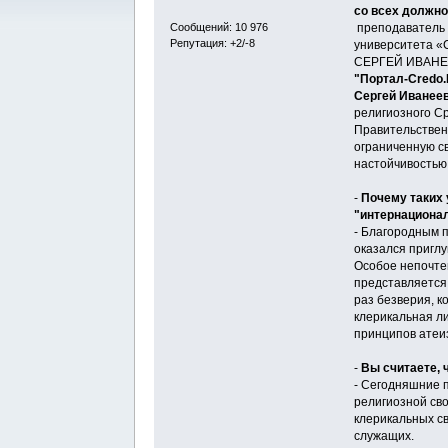
со всех должн
преподаватель
Сообщений: 10 976
Репутация: +2/-8
университета «
СЕРГЕЙ ИВАН
"Портал-Credo.
Сергей Иванее
религиозного С
Правительствен
ограниченную св
настойчивостью 
-
Почему таких 
"интернационал
- Благородным 
оказался приглу
Особое непочте
представляется
раз безверия, к
клерикальная л
принципов атеи
-
Вы считаете, 
- Сегодняшние п
религиозной св
клерикальных с
служащих.