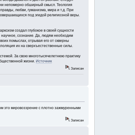
гии непомерно обширный смысл. Теология
правды, любви, гуманизма, мира и т.д. При
 совершающихся под эгидой религиозной веры.
арксизм создал глубокое в своей сущности
е научное, сознание. Да, людям необходим
своих помыслах, отрывая его от скверны
аполяция их на сверхъестественные силы.
истемой. За свою многотысячелетнюю практику
общественной жизни.
Источник
Записан
изм это мировоззрение с плотно зажмуренными
Записан