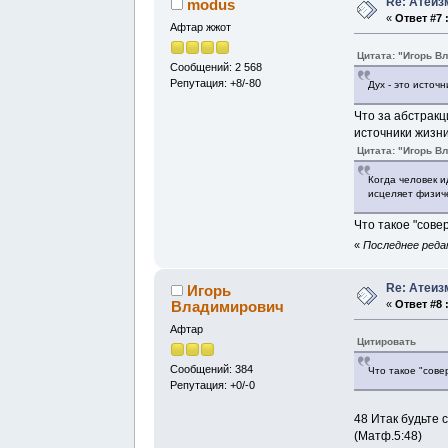
Re: Атеиз
modus
«
Ответ #7 
Афтар жжот
Цитата: "Игорь В
Сообщений: 2 568
Репутация: +8/-80
Дух - это источн
Что за абстракц
источники жизни
Цитата: "Игорь В
Когда человек и
исцеляет физич
Что такое "сове
«
Последнее редак
Re: Атеиз
Игорь
Владимирович
«
Ответ #8 
Афтар
Цитировать
Сообщений: 384
Что такое "сов
Репутация: +0/-0
48 Итак будьте
(Матф.5:48)