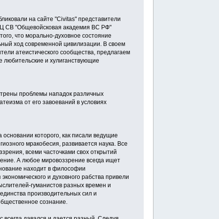
ликовали на сайте "Civitas" представители
НЦ СВ "Общевойсковая академия ВС РФ"
того, что морально-духовное состояние
ьный ход современной цивилизации. В своем
ители атеистического сообщества, предлагаем
е любительские и хулиганствующие
смотрены проблемы нападок различных
теизма от его завоеваний в условиях
а основании которого, как писали ведущие
гиозного мракобесия, развивается наука. Все
ззрения, всеми часточками свох открытий
рение. А любое мировоззрение всегда ищет
снование находит в философии
 экономического и духовного рабства привели
мыслителей-гуманистов разных времен и
 единства производительных сил и
общественное сознание.
с всегда давался и дается разный. Следуя