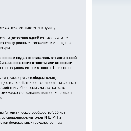
але XXI века скатывается в пучину
сиям (особенно одной из них) ничем не
ь конституционные положения и с завидной
уктуры.
е совсем недавно считалась атеистической,
 бывшие советские атеисты или агностики…
нтернационалисты и атеисты. Но их голос
изма, как формы свободомыслия,
цию и захребетничество относят на счет как
еской книги, брошюры или статьи, зато
тому массовое сознание попросту не знает
о.
а "атеистическое сообщество". 20 лет
ативе священнослужителей РПЦ МП и
ностей федеральных государственных