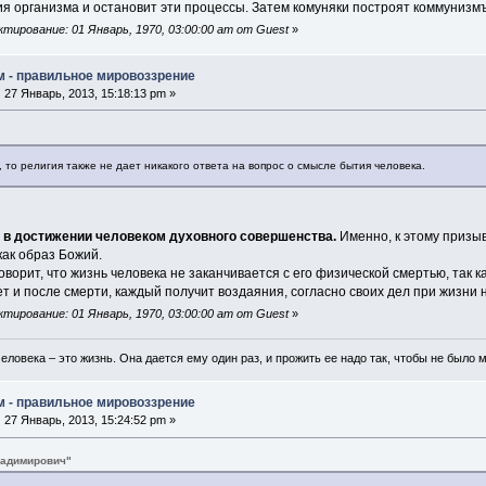
я организма и остановит эти процессы. Затем комуняки построят коммунизмъ.
тирование: 01 Январь, 1970, 03:00:00 am от Guest
»
м - правильное мировоззрение
:
27 Январь, 2013, 15:18:13 pm »
, то религия также не дает никакого ответа на вопрос о смысле бытия человека.
 в достижении человеком духовного совершенства.
Именно, к этому призыв
 как образ Божий.
говорит, что жизнь человека не заканчивается с его физической смертью, так 
т и после смерти, каждый получит воздаяния, согласно своих дел при жизни 
тирование: 01 Январь, 1970, 03:00:00 am от Guest
»
еловека – это жизнь. Она дается ему один раз, и прожить ее надо так, чтобы не было 
м - правильное мировоззрение
:
27 Январь, 2013, 15:24:52 pm »
ладимирович"