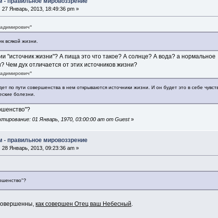
м - правильное мировоззрение
:
27 Январь, 2013, 18:49:36 pm »
ладимирович"
ик всякой жизни.
ии "источник жизни"? А пища это что такое? А солнце? А вода? а нормально
? Чем дух отличается от этих источников жизни?
ладимирович"
дет по пути совершенства в нем открываются источники жизни. И он будет это в себе чувст
еские болезни.
ршенство"?
тирование: 01 Январь, 1970, 03:00:00 am от Guest
»
м - правильное мировоззрение
:
28 Январь, 2013, 09:23:36 am »
ершенство"?
 совершенны,
как совершен Отец ваш Небесный
.