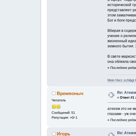
исторической т
представляет ре
этом замалчиваю
Бог и боги пре
Вбирая в содерж
учение о религи
жизненный идеал
земного бытия.
В свете маркси
она облекла св
«
Последнее редак
Mein Herz schlägt li
Re: Атеиз
Времяоныч
«
Ответ #1 
Читатель
атеизм это не 
Сообщений: 51
глазами - уж оче
Репутация: +0/-1
«
Последнее редак
Re: Атеиз
Игорь