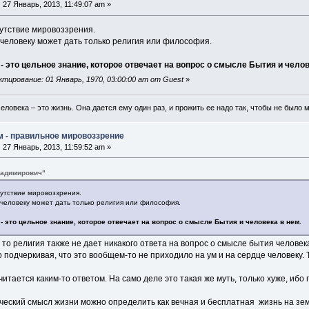
:
27 Январь, 2013, 11:49:07 am »
сутствие мировоззрения.
человеку может дать только религия или философия.
- это цельное знание, которое отвечает на вопрос о смысле Бытия и челов
тирование: 01 Январь, 1970, 03:00:00 am от Guest
»
еловека – это жизнь. Она дается ему один раз, и прожить ее надо так, чтобы не было 
м - правильное мировоззрение
:
27 Январь, 2013, 11:59:52 am »
ладимирович"
сутствие мировоззрения.
человеку может дать только религия или философия.
- это цельное знание, которое отвечает на вопрос о смысле Бытия и человека в нем.
, то религия также не дает никакого ответа на вопрос о смысле бытия человека
 подчеркивая, что это вообщем-то не приходило на ум и на сердце человеку. Т.
читается каким-то ответом. На само деле это такая же муть, только хуже, ибо 
еский смысл жизни можно определить как вечная и бесплатная жизнь на земле