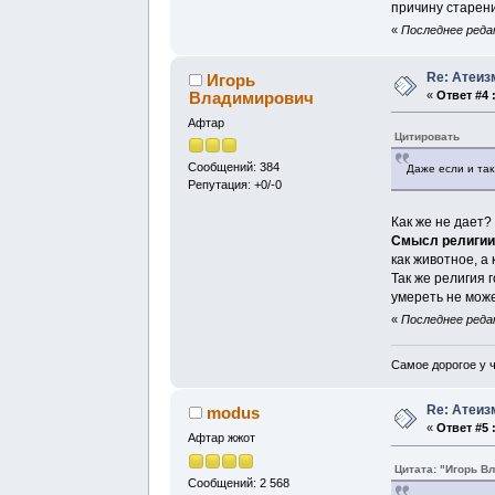
причину старени
«
Последнее редак
Re: Атеиз
Игорь
Владимирович
«
Ответ #4 
Афтар
Цитировать
Сообщений: 384
Даже если и так
Репутация: +0/-0
Как же не дает?
Смысл религии
как животное, а
Так же религия 
умереть не може
«
Последнее редак
Самое дорогое у ч
Re: Атеиз
modus
«
Ответ #5 
Афтар жжот
Цитата: "Игорь В
Сообщений: 2 568