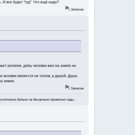
 И все будет "гуд". Что ещё надо?
Записан
ает религия, дабы человек жил на земле не
как человек является не телом, а душой. Душа
на земле.
Записан
мучительно больно за бесцельно прожитые годы...