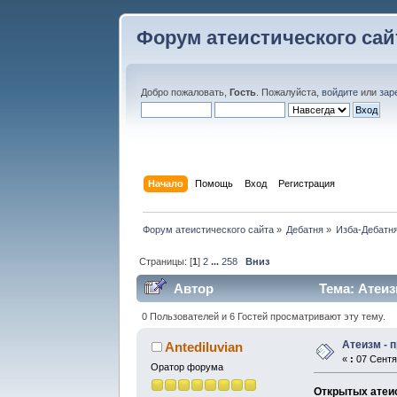
Форум атеистического сай
Добро пожаловать,
Гость
. Пожалуйста,
войдите
или
зар
Начало
Помощь
Вход
Регистрация
Форум атеистического сайта
»
Дебатня
»
Изба-Дебатня
Страницы: [
1
]
2
...
258
Вниз
Автор
Тема: Атеиз
0 Пользователей и 6 Гостей просматривают эту тему.
Атеизм - 
Antediluvian
«
:
07 Сентяб
Оратор форума
Открытых атеис