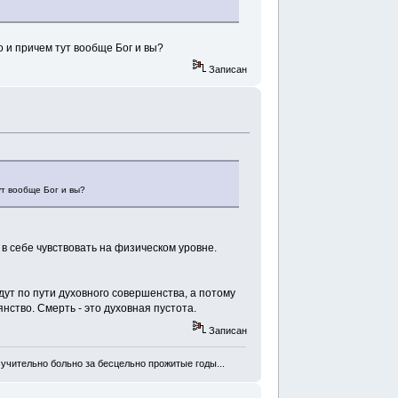
 и причем тут вообще Бог и вы?
Записан
ут вообще Бог и вы?
 в себе чувствовать на физическом уровне.
дут по пути духовного совершенства, а потому
янство. Смерть - это духовная пустота.
Записан
мучительно больно за бесцельно прожитые годы...