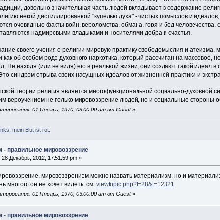
радиции, довольно значительная часть людей вкладывает в содержание рели
лигию некой дистиллированной "купелью духа" - чистых помыслов и идеалов, 
тся очевидные факты войн, вероломства, обмана, горя и бед человечества,
дставляются надмировыми владыками и носителями добра и счастья.
ание своего учения о религии мировую практику свободомыслия и атеизма, м
и как об особом роде духовного наркотика, который рассчитан на массовое, н
. Не находя (или не видя) его в реальной жизни, они создают такой идеал в 
 Это синдром отрыва своих насущных идеалов от жизненной практики и экстр
стской теории религия является многофункциональной социально-духовной с
оим вероучением не только мировоззрение людей, но и социальные стороны 
тирование: 01 Январь, 1970, 03:00:00 am от Guest
»
nks, mein Blut ist rot.
м - правильное мировоззрение
:
28 Декабрь, 2012, 17:51:59 pm »
мировоззрение. мировоззрением можно назвать материализм. но и материал
нь многого он не хочет видеть. см.
viewtopic.php?f=28&t=12321
тирование: 01 Январь, 1970, 03:00:00 am от Guest
»
м - правильное мировоззрение