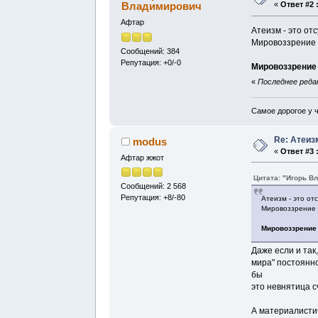
Владимирович
«
Ответ #2 
Афтар
Атеизм - это от
Мировоззрение 
Сообщений: 384
Репутация: +0/-0
Мировоззрение 
«
Последнее редак
Самое дорогое у ч
Re: Атеиз
modus
«
Ответ #3 
Афтар жжот
Цитата: "Игорь В
Сообщений: 2 568
Репутация: +8/-80
Атеизм - это от
Мировоззрение 
Мировоззрение 
Даже если и так
мира" постоянно
бы
это невнятица с
А материалистич