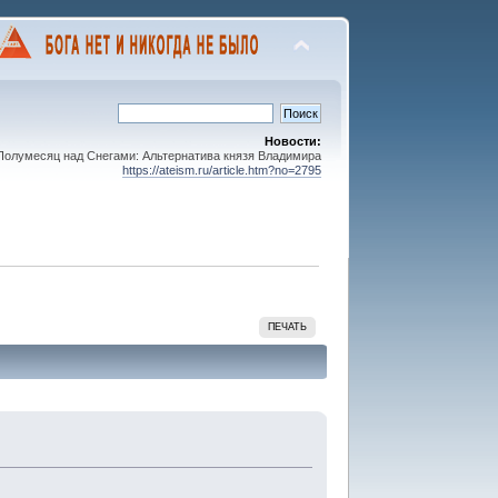
Новости:
олумесяц над Снегами: Альтернатива князя Владимира
https://ateism.ru/article.htm?no=2795
ПЕЧАТЬ