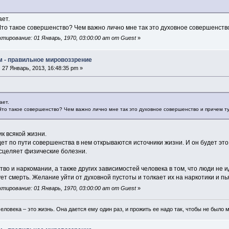
ает.
Что такое совершенство? Чем важно лично мне так это духовное совершенство
тирование: 01 Январь, 1970, 03:00:00 am от Guest
»
м - правильное мировоззрение
:
27 Январь, 2013, 16:48:35 pm »
ает.
Что такое совершенство? Чем важно лично мне так это духовное совершенство и причем т
ик всякой жизни.
дет по пути совершенства в нем открываются источники жизни. И он будет это
исцеляет физические болезни.
во и наркомании, а также других зависимостей человека в том, что люди не и
ует смерть. Желание уйти от духовной пустоты и толкает их на наркотики и пь
тирование: 01 Январь, 1970, 03:00:00 am от Guest
»
еловека – это жизнь. Она дается ему один раз, и прожить ее надо так, чтобы не было 