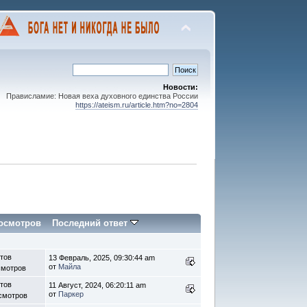
Новости:
Прависламие: Новая веха духовного единства России
https://ateism.ru/article.htm?no=2804
осмотров
Последний ответ
етов
13 Февраль, 2025, 09:30:44 am
от
Майла
смотров
етов
11 Август, 2024, 06:20:11 am
от
Паркер
смотров