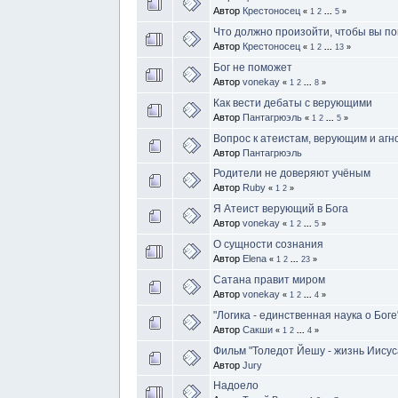
Автор
Крестоносец
«
1
2
...
5
»
Что должно произойти, чтобы вы по
Автор
Крестоносец
«
1
2
...
13
»
Бог не поможет
Автор
vonekay
«
1
2
...
8
»
Как вести дебаты с верующими
Автор
Пантагрюэль
«
1
2
...
5
»
Вопрос к атеистам, верующим и агн
Автор
Пантагрюэль
Родители не доверяют учёным
Автор
Ruby
«
1
2
»
Я Атеист верующий в Бога
Автор
vonekay
«
1
2
...
5
»
О сущности сознания
Автор
Elena
«
1
2
...
23
»
Сатана правит миром
Автор
vonekay
«
1
2
...
4
»
"Логика - единственная наука о Боге
Автор
Сакши
«
1
2
...
4
»
Фильм "Толедот Йешу - жизнь Иисус
Автор
Jury
Надоело