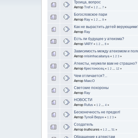
Троица, вопрос
Автор
Tref
«
1
2
...
7
»
Богословское пари
Автор
Ray
«
1
2
...
9
»
Как не вырастить детей верующими
Автор
Ray
Есть ли будущее у атеизма?
Автор
VARY
«
1
2
...
8
»
Зависимость между атеизмом и пол
Автор
nrisimhacaitanya
«
1
2
3
»
Атеисты, неужели вам не страшно?
Автор
Крестоносец
«
1
2
...
12
»
Чем отличается?...
Автор
МаксО
Светские похороны
Автор
Ray
НОВОСТИ
Автор
Rufus
«
1
2
...
4
»
Бесконечность не предел!
Автор
Тупой Верун
«
1
2
3
»
Создатель
Автор truthcures
«
1
2
...
51
»
Обращение к атеистам