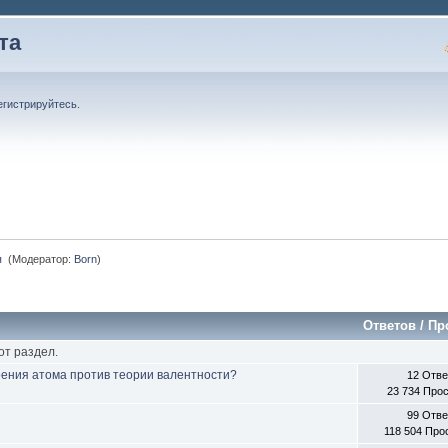
та
егистрируйтесь
.
 
(Модератор:
Born
)
Ответов
/
Пр
от раздел.
оения атома против теории валентности?
12 Отв
23 734 Про
99 Отв
118 504 Про