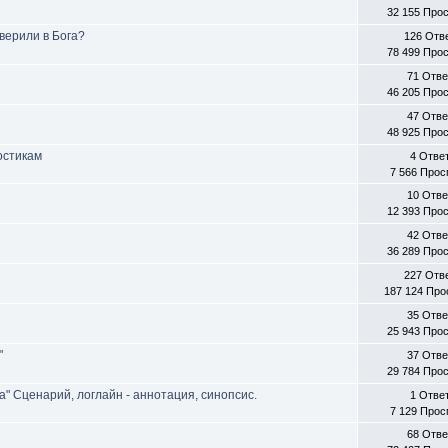
32 155 Про
верили в Бога?
126 Отв
78 499 Про
71 Отв
46 205 Про
47 Отв
48 925 Про
остикам
4 Отве
7 566 Про
10 Отв
12 393 Про
42 Отв
36 289 Про
227 Отв
187 124 Пр
35 Отв
25 943 Про
"
37 Отв
29 784 Про
а" Сценарий, логлайн - аннотация, синопсис.
1 Отве
7 129 Про
68 Отв