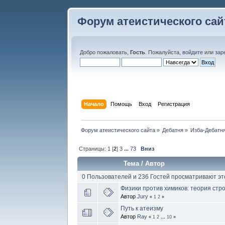
Форум атеистического сай
Добро пожаловать,
Гость
. Пожалуйста,
войдите
или
зар
Начало
Помощь
Вход
Регистрация
Форум атеистического сайта
»
Дебатня
»
Изба-Дебатня
Страницы:
1
[
2
]
3
...
73
Вниз
Тема
/
Автор
0 Пользователей и 236 Гостей просматривают эт
Физики против химиков: теория стр
Автор
Jury
«
1
2
»
Путь к атеизму
Автор
Ray
«
1
2
...
10
»