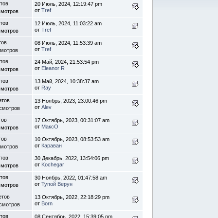
етов
20 Июль, 2024, 12:19:47 pm
от
Tref
смотров
етов
12 Июль, 2024, 11:03:22 am
от
Tref
смотров
тов
08 Июль, 2024, 11:53:39 am
от
Tref
смотров
етов
24 Май, 2024, 21:53:54 pm
от
Eleanor R
смотров
етов
13 Май, 2024, 10:38:37 am
от
Ray
смотров
етов
13 Ноябрь, 2023, 23:00:46 pm
от
Alev
осмотров
тов
17 Октябрь, 2023, 00:31:07 am
от
МаксО
смотров
тов
10 Октябрь, 2023, 08:53:53 am
от
Караван
смотров
етов
30 Декабрь, 2022, 13:54:06 pm
от
Kochegar
смотров
етов
30 Ноябрь, 2022, 01:47:58 am
от
Тупой Верун
смотров
етов
13 Октябрь, 2022, 22:18:29 pm
от
Born
осмотров
етов
08 Сентябрь, 2022, 15:39:05 pm