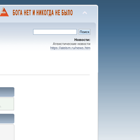
Новости:
Атеистические новости
https://ateism.ru/news.htm
.