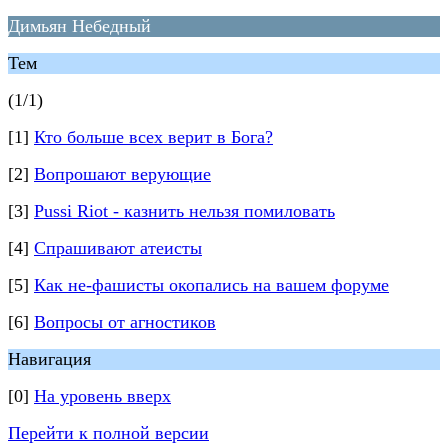
Димьян Небедный
Тем
(1/1)
[1]
Кто больше всех верит в Бога?
[2]
Вопрошают верующие
[3]
Pussi Riot - казнить нельзя помиловать
[4]
Спрашивают атеисты
[5]
Как не-фашисты окопались на вашем форуме
[6]
Вопросы от агностиков
Навигация
[0]
На уровень вверх
Перейти к полной версии