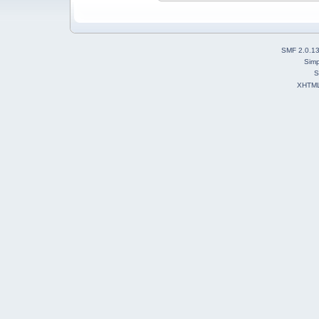
SMF 2.0.1
Simp
S
XHTM