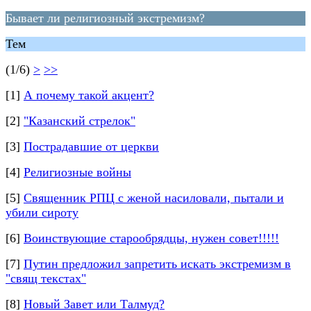
Бывает ли религиозный экстремизм?
Тем
(1/6)
>
>>
[1]
А почему такой акцент?
[2]
"Казанский стрелок"
[3]
Пострадавшие от церкви
[4]
Религиозные войны
[5]
Священник РПЦ с женой насиловали, пытали и
убили сироту
[6]
Воинствующие старообрядцы, нужен совет!!!!!
[7]
Путин предложил запретить искать экстремизм в
"свящ текcтах"
[8]
Новый Завет или Талмуд?