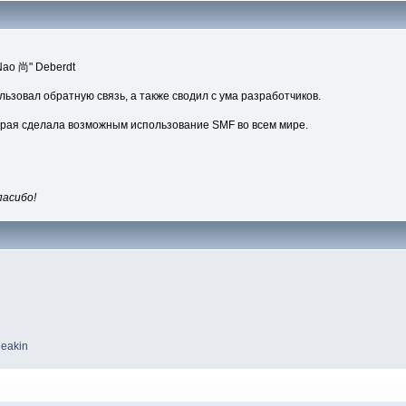
"Nao 尚" Deberdt
льзовал обратную связь, а также сводил с ума разработчиков.
орая сделала возможным использование SMF во всем мире.
пасибо!
s
Deakin