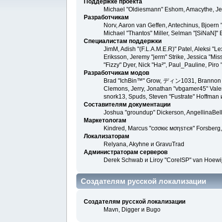
Поддержке проекта
Michael "Oldiesmann" Eshom, Amacythe, Je
Разработчикам
Norv, Aaron van Geffen, Antechinus, Bjoern
Michael "Thantos" Miller, Selman "[SiNaN]" 
Специалистам поддержки
JimM, Adish "(F.L.A.M.E.R)" Patel, Aleksi "
Eriksson, Jeremy "jerm" Strike, Jessica "Miss
"Fizzy" Dyer, Nick "Ha²", Paul_Pauline, Pi
Разработчикам модов
Brad "IchBin™" Grow, ディン1031, Brannon "B"
Clemons, Jerry, Jonathan "vbgamer45" Valen
snork13, Spuds, Steven "Fustrate" Hoffman 
Составителям документации
Joshua "groundup" Dickerson, AngellinaBell
Маркетологам
Kindred, Marcus "cσσкιє мσηѕтєя" Forsberg,
Локализаторам
Relyana, Akyhne и GravuTrad
Администраторам серверов
Derek Schwab и Liroy "CoreISP" van Hoewi
Создателям русской локализации
Создателям русской локализации
Mavn, Digger и Bugo