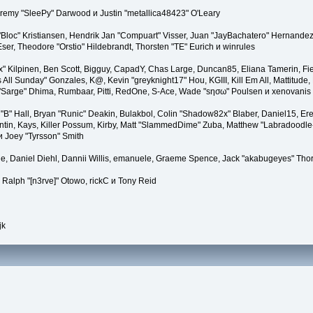
remy "SleePy" Darwood и Justin "metallica48423" O'Leary
 "Bloc" Kristiansen, Hendrik Jan "Compuart" Visser, Juan "JayBachatero" Hernande
Eser, Theodore "Orstio" Hildebrandt, Thorsten "TE" Eurich и winrules
Lex" Kilpinen, Ben Scott, Bigguy, CapadY, Chas Large, Duncan85, Eliana Tamerin, Fi
 All Sunday" Gonzales, K@, Kevin "greyknight17" Hou, KGIII, Kill Em All, Mattitude, 
ro "Sarge" Dhima, Rumbaar, Pitti, RedOne, S-Ace, Wade "sησω" Poulsen и xenovanis
 Hall, Bryan "Runic" Deakin, Bulakbol, Colin "Shadow82x" Blaber, Daniel15, Ere
tin, Kays, Killer Possum, Kirby, Matt "SlammedDime" Zuba, Matthew "Labradoodle-3
и Joey "Tyrsson" Smith
e, Daniel Diehl, Dannii Willis, emanuele, Graeme Spence, Jack "akabugeyes" Tho
 Ralph "[n3rve]" Otowo, rickC и Tony Reid
jk