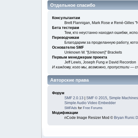
Отдельное спасибо
Консультантам
Brett Flannigan, Mark Rose и René-Gilles 
Бета тестерам
Тем, кто неустанно находил ошибки, испо
Переводчикам
Благодарим за проделанную работу, кот
Основателю SMF
Unknown W. "[Unknown]" Brackets
Первым менеджерам проекта
Jeff Lewis, Joseph Fung и David Recordon
И каждому, кого мы, возможно, пропустили — с
Авторские права
Форум
SMF 2.0.13
|
SMF © 2015
,
Simple Machine
Simple Audio Video Embedder
SMFAds
for
Free Forums
Модификации
nCode Image Resizer Mod ©
Bryan Runic 