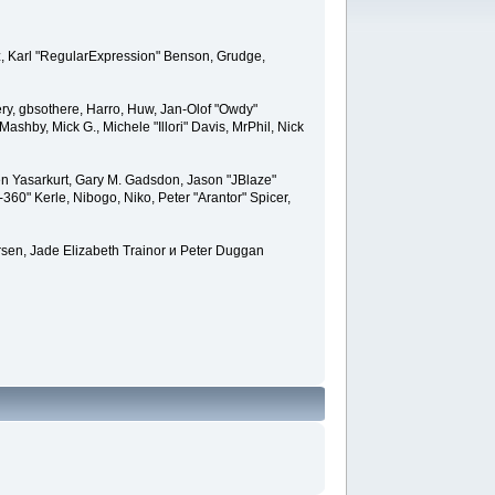
z, Karl "RegularExpression" Benson, Grudge,
ery, gbsothere, Harro, Huw, Jan-Olof "Owdy"
Mashby, Mick G., Michele "Illori" Davis, MrPhil, Nick
n Yasarkurt, Gary M. Gadsdon, Jason "JBlaze"
60" Kerle, Nibogo, Niko, Peter "Arantor" Spicer,
rsen, Jade Elizabeth Trainor и Peter Duggan