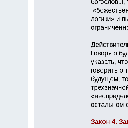
богословы, 
«божествен
логики» и п
ограниченн
Действитель
Говоря о бу
указать, чт
говорить о 
будущем, то
трехзначной
«неопределе
остальном 
Закон 4. З