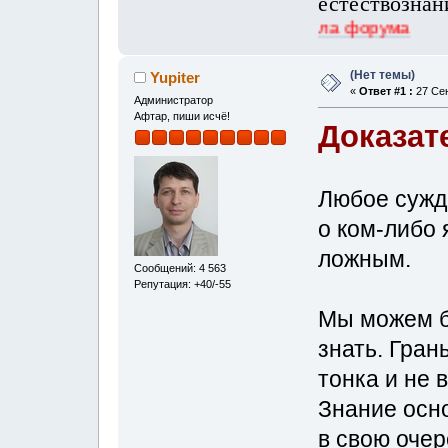
естествознан
:rtfm Правила форума
(Нет темы)
Yupiter
«
Ответ #1 :
27 Сен
Администратор
Афтар, пиши исчё!
Доказат
Любое сужд
о ком-либо 
ложным.
Сообщений: 4 563
Репутация: +40/-55
Мы можем б
знать. Гра
тонка и не 
Знание осно
в свою очер