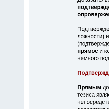
подтвержд
опроверже
Подтвержде
ложности) 
(подтвержд
прямое
и
к
немного по
Подтвержде
Прямым
до
тезиса явля
непосредств