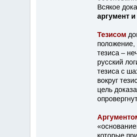
Всякое дока
аргумент 
Тезисом
до
положение,
тезиса – не
русский лог
тезиса с ша
вокруг тези
цель доказа
опровергнут
Аргумент
«основание
которые пр