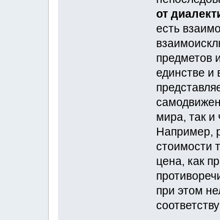
от диалект
есть взаим
взаимоискл
предметов и
единстве и
представляе
самодвижени
мира, так и
Например, 
стоимости т
цена, как п
противоречи
при этом не
соответству