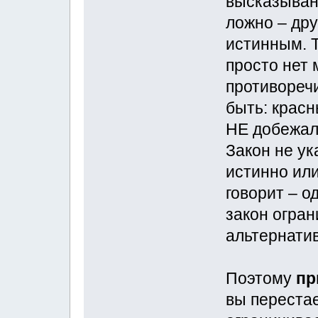
высказыван
ложно – дру
истинным. Т
просто нет 
противореч
быть: крас
НЕ добежал;
Закон не ук
истинно ил
говорит – о
закон огран
альтернати
Поэтому
пр
вы переста