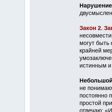
Нарушение
двусмыслен
Закон 2. З
несовмести
могут быть
крайней мер
умозаключе
истинным и
Небольшой
не понимают
постоянно 
простой пр
отвечаю: «И