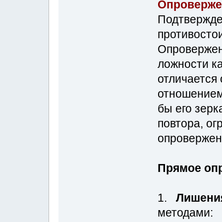
Опроверже
Подтвержде
противостои
Опровержен
ложности к
отличается
отношением 
бы его зер
повтора, о
опровержен
Прямое оп
1.
Лишения
методами: