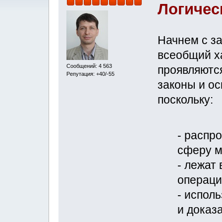
Логичес
Начнем с за
всеобщий х
Сообщений: 4 563
проявляются
Репутация: +40/-55
законы и ос
поскольку:
- распр
сферу м
- лежат
операци
- испол
и доказ