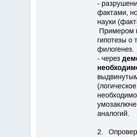
- разрушен
фактами, н
науки (фак
Примером м
гипотезы о 
филогенез.
- через
дем
необходим
выдвинутым
(логическое
необходимо 
умозаключен
аналогий.
2. Опровер