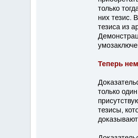
только тогд
них тезис. 
тезиса из а
Демонстрац
умозаключе
Теперь нем
Доказатель
только один
присутствую
тезисы, кот
доказывают
Доказатель