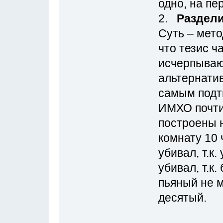
одно, на пе
2.
Раздели
Суть – мето
что тезис ч
исчерпываю
альтернати
самым подт
ИМХО почти
построены 
комнату 10 
убивал, т.к.
убивал, т.к
пьяный не м
десятый.