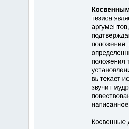
Косвенны
тезиса явля
аргументов
подтверждаю
положения, 
определенны
положения т
установлен
вытекает ис
звучит муд
повествова
написанное
Косвенные 