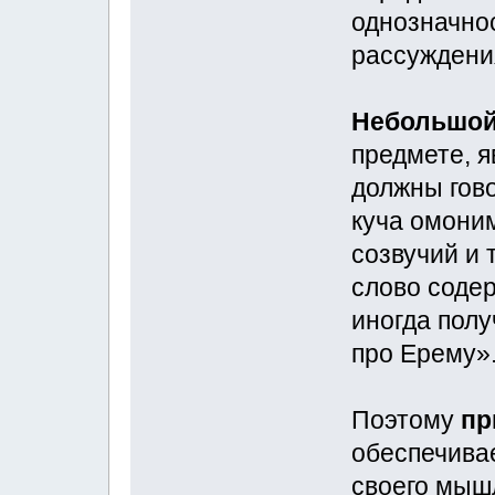
однозначнос
рассуждени
Небольшой
предмете, я
должны гов
куча омони
созвучий и 
слово содер
иногда полу
про Ерему
Поэтому
пр
обеспечива
своего мышл