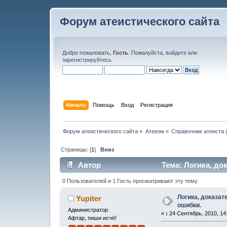
Форум атеистического сайта
Добро пожаловать,
Гость
. Пожалуйста,
войдите
или
зарегистрируйтесь
.
Начало
Помощь
Вход
Регистрация
Форум атеистического сайта
»
Атеизм
»
Справочник атеиста
Страницы: [
1
]
Вниз
Автор
Тема: Логика, до
раз)
0 Пользователей и 1 Гость просматривают эту тему.
Логика, доказат
Yupiter
ошибки.
Администратор
«
:
24 Сентябрь, 2010, 14
Афтар, пиши исчё!