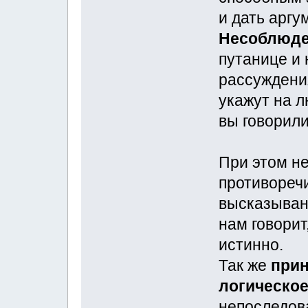
и дать арг
Несоблюд
путанице и
рассуждения
укажут на л
вы говорили
При этом не
противоречи
высказывани
нам говорит
истинно.
Так же
прин
логическое
непоследов