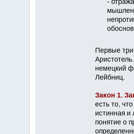
- отраж
мышлени
непроти
обоснов
Первые три
Аристотель
немецкий ф
Лейбниц.
Закон 1. З
есть то, чт
истинная и
понятие о 
определенн