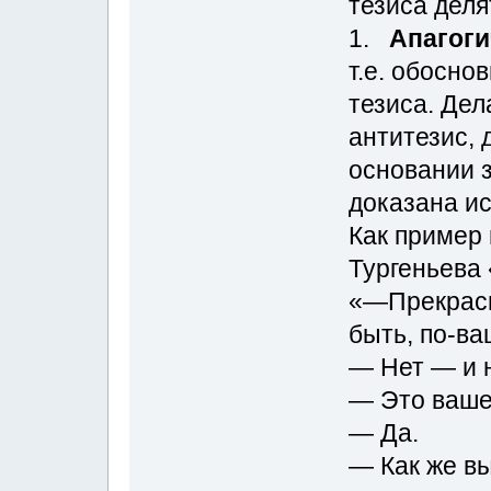
тезиса дел
1.
Апагоги
т.е. обосно
тезиса. Дел
антитезис, 
основании з
доказана ис
Как пример 
Тургеньева 
«—Прекрасн
быть, по-ва
— Нет — и н
— Это ваше
— Да.
— Как же вы