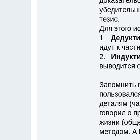
доказатель
убедительн
тезис.
Для этого и
1.
Дедукт
идут к час
2.
Индукт
выводится 
Запомнить 
пользовалс
деталям (ча
говорил о п
жизни (общ
методом. А 