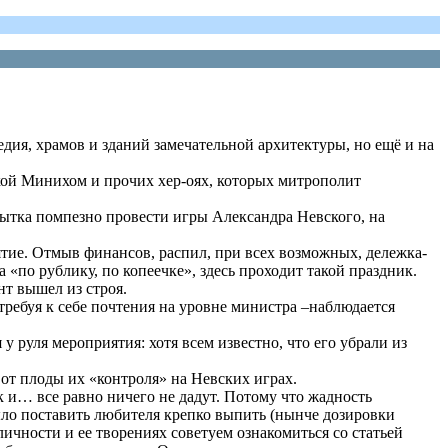
дия, храмов и зданий замечательной архитектуры, но ещё и на
ткой Минихом и прочих хер-оях, которых митрополит
пытка помпезно провести игры Александра Невского, на
ятие. Отмыв финансов, распил, при всех возможных, дележка-
 «по рублику, по копеечке», здесь проходит такой праздник.
нт вышел из строя.
ребуя к себе почтения на уровне министра –наблюдается
 руля мероприятия: хотя всем известно, что его убрали из
вот плоды их «контроля» на Невских играх.
 и… все равно ничего не дадут. Потому что жадность
было поставить любителя крепко выпить (нынче дозировки
личности и ее творениях советуем ознакомиться со статьей