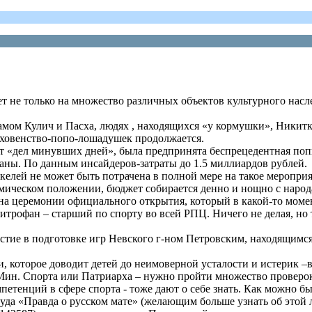
т не только на множество различных объектов культурного насле
храмом Кулич и Пасха, людях , находящихся «у кормушки», Ники
духовенство-попо-лошадушек продолжается.
вет «дел минувших дней», была предпринята беспрецедентная по
раны. По данным инсайдеров-затраты до 1.5 миллиардов рублей.
екелей не может быть потрачена в полной мере на такое меропри
номическом положении, бюджет собирается денно и нощно с народа
 на церемонии официального открытия, который в какой-то моме
трофан – старший по спорту во всей РПЦ. Ничего не делая, но т
стие в подготовке игр Невского г-ном Петровским, находящимся у
и, которое доводит детей до неимоверной усталости и истерик –
Мин. Спорта или Патриарха – нужно пройти множество проверок
мпетенций в сфере спорта - тоже дают о себе знать. Как можно 
руда «Правда о русском мате» (желающим больше узнать об этой 