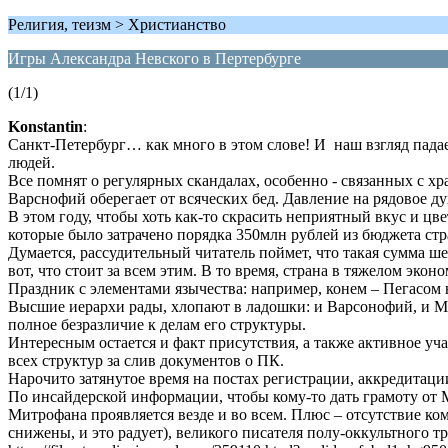
Религия, теизм > Христианство
Игры Александра Невского в Пертербурге
(1/1)
Konstantin
:
Санкт-Петербург… как много в этом слове! И наш взгляд падае
людей.
Все помнят о регулярных скандалах, особенно - связанных с 
Варснофий оберегает от всяческих бед. Давление на рядовое 
В этом году, чтобы хоть как-то скрасить неприятный вкус и ц
которые было затрачено порядка 350млн рублей из бюджета ст
Думается, рассудительный читатель поймет, что такая сумма ш
вот, что стоит за всем этим. В то время, страна в тяжелом эко
Праздник с элементами язычества: например, конем – Пегасом
Высшие иерархи рады, хлопают в ладошки: и Варсонофий, и Ми
полное безразличие к делам его структуры.
Интересным остается и факт присутствия, а также активное уча
всех структур за слив документов о ПК.
Нарочито затянутое время на постах регистрации, аккредитаци
По инсайдерской информации, чтобы кому-то дать грамоту от 
Митрофана проявляется везде и во всем. Плюс – отсутствие ко
снижены, и это радует), великого писателя полу-оккультного т