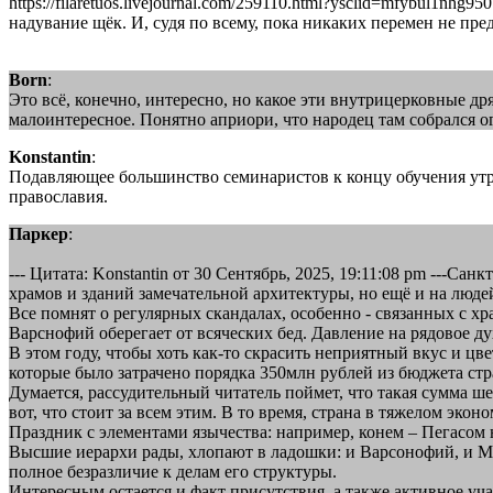
https://filaretuos.livejournal.com/259110.html?ysclid=mfybul1
надувание щёк. И, судя по всему, пока никаких перемен не пре
Born
:
Это всё, конечно, интересно, но какое эти внутрицерковные 
малоинтересное. Понятно априори, что народец там собрался ог
Konstantin
:
Подавляющее большинство семинаристов к концу обучения утра
православия.
Паркер
:
--- Цитата: Konstantin от 30 Сентябрь, 2025, 19:11:08 pm ---С
храмов и зданий замечательной архитектуры, но ещё и на люде
Все помнят о регулярных скандалах, особенно - связанных с 
Варснофий оберегает от всяческих бед. Давление на рядовое 
В этом году, чтобы хоть как-то скрасить неприятный вкус и ц
которые было затрачено порядка 350млн рублей из бюджета ст
Думается, рассудительный читатель поймет, что такая сумма ш
вот, что стоит за всем этим. В то время, страна в тяжелом эко
Праздник с элементами язычества: например, конем – Пегасом
Высшие иерархи рады, хлопают в ладошки: и Варсонофий, и Ми
полное безразличие к делам его структуры.
Интересным остается и факт присутствия, а также активное уча