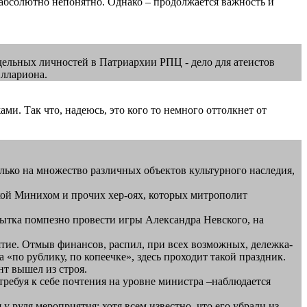
ту-абсолютно непонятно. Однако – продолжается важность и
дельных личностей в Патриархии РПЦ - дело для атеистов
Иллариона.
. Так что, надеюсь, это кого то немного оттолкнет от
 только на множество различных объектов культурного наследия,
ткой Минихом и прочих хер-оях, которых митрополит
пытка помпезно провести игры Александра Невского, на
ятие. Отмыв финансов, распил, при всех возможных, дележка-
 «по рублику, по копеечке», здесь проходит такой праздник.
нт вышел из строя.
ребуя к себе почтения на уровне министра –наблюдается
 руля мероприятия: хотя всем известно, что его убрали из