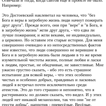
Отвечали и тогда, когда сайтов ещё в проекте не было.
Например:
Это Достоевский наклеветал на человека, что "без
Бога и веры в загробную жизнь люди начнут пожирать
друг друга". Прежде всего, они при "вере" и "в Бога, и
в загробную жизнь" жгли друг друга, - что едва ли
лучше пожирания; и жгли веками, не индивидуально,
а церковно. Но оставим эти старые истории. Для меня
совершенно очевидно и из непосредственных фактов
мне известно, что люди совершенно не верившие в
Бога и в загробную жизнь были людьми в то же время
изумительной чистоты жизни, полные любви и ласки
к людям, простые, не обидчивые, не завистливые. Мне
ужасно грустно сказать, - ибо это есть страшное
испытание для всякой веры, - что этих особенно
чистых и особенно добрых, правдивых и ласковых
людей я встречал почти исключительно среди
атеистов. Это до того страшно и непонятно, что я
растериваюсь: но должен сказать, что видел. И у этих
людей нет никакой меланхолии, так что они "не от
грусти добры", напротив - превесёлые. Весёлые,