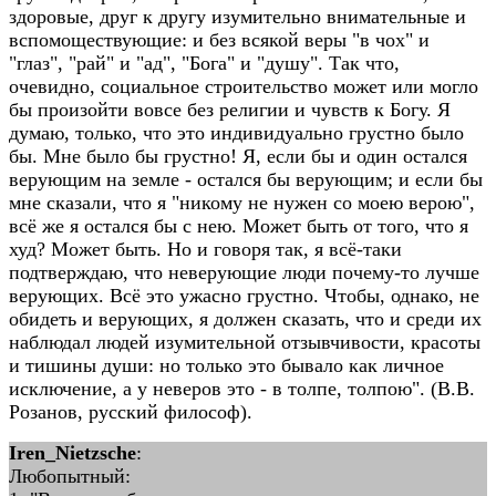
здоровые, друг к другу изумительно внимательные и
вспомоществующие: и без всякой веры "в чох" и
"глаз", "рай" и "ад", "Бога" и "душу". Так что,
очевидно, социальное строительство может или могло
бы произойти вовсе без религии и чувств к Богу. Я
думаю, только, что это индивидуально грустно было
бы. Мне было бы грустно! Я, если бы и один остался
верующим на земле - остался бы верующим; и если бы
мне сказали, что я "никому не нужен со моею верою",
всё же я остался бы с нею. Может быть от того, что я
худ? Может быть. Но и говоря так, я всё-таки
подтверждаю, что неверующие люди почему-то лучше
верующих. Всё это ужасно грустно. Чтобы, однако, не
обидеть и верующих, я должен сказать, что и среди их
наблюдал людей изумительной отзывчивости, красоты
и тишины души: но только это бывало как личное
исключение, а у неверов это - в толпе, толпою". (В.В.
Розанов, русский философ).
Iren_Nietzsche
:
Любопытный: