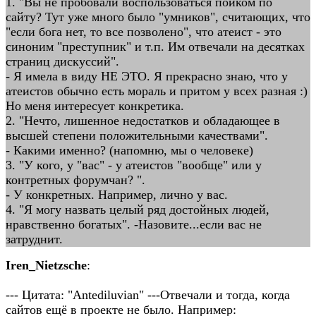
1. "Вы не пробовали воспользоваться поиком по
сайту? Тут уже много было "умников", считающих, что
"если бога нет, то все позволено", что атеист - это
синоним "преступник" и т.п. Им отвечали на десятках
страниц дискуссий".
- Я имела в виду НЕ ЭТО. Я прекрасно знаю, что у
атеистов обычно есть мораль и притом у всех разная :)
Но меня интересует конкретика.
2. "Нечто, лишенное недостатков и обладающее в
высшей степени положительными качествами".
- Какими именно? (напомню, мы о человеке)
3. "У кого, у "вас" - у атеистов "вообще" или у
контретных форумчан? ".
- У конкретных. Например, лично у вас.
4. "Я могу назвать целый ряд достойных людей,
нравственно богатых". -Назовите...если вас не
затруднит.
Iren_Nietzsche
:
--- Цитата: "Antediluvian" ---Отвечали и тогда, когда
сайтов ещё в проекте не было. Например: