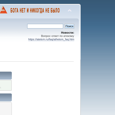
Новости:
Вопрос-ответ по атеизму
https://ateism.ru/faq/atheism_faq.htm
.