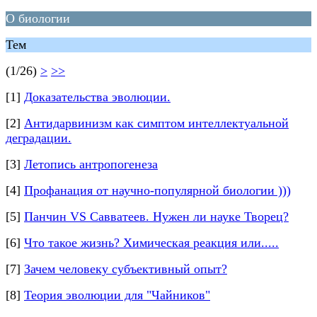
О биологии
Тем
(1/26)
>
>>
[1]
Доказательства эволюции.
[2]
Антидарвинизм как симптом интеллектуальной
деградации.
[3]
Летопись антропогенеза
[4]
Профанация от научно-популярной биологии )))
[5]
Панчин VS Савватеев. Нужен ли науке Творец?
[6]
Что такое жизнь? Химическая реакция или.....
[7]
Зачем человеку субъективный опыт?
[8]
Теория эволюции для "Чайников"